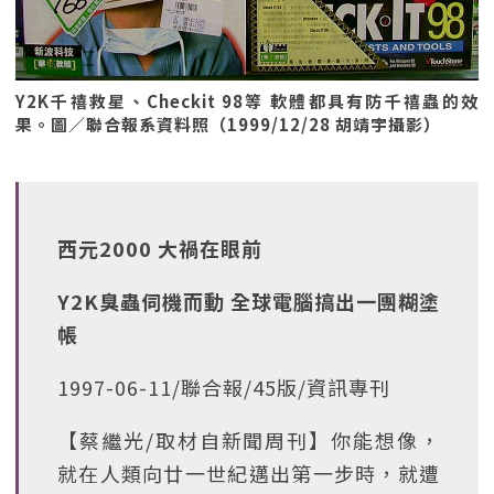
Y2K千禧救星、Checkit 98等 軟體都具有防千禧蟲的效
果。圖／聯合報系資料照（1999/12/28 胡靖宇攝影）
西元2000 大禍在眼前
Y2K臭蟲伺機而動 全球電腦搞出一團糊塗
帳
1997-06-11/聯合報/45版/資訊專刊
【蔡繼光/取材自新聞周刊】你能想像，
就在人類向廿一世紀邁出第一步時，就遭