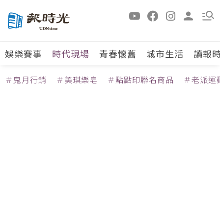
娛樂賽事
時代現場
青春懷舊
城市生活
讀報
＃鬼月行銷
＃美琪樂皂
＃點點印聯名商品
＃老派運