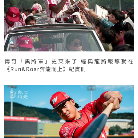
傳奇「黑將軍」史東來了 經典龍將報導就在
《Run&Roar奔龍而上》紀實冊