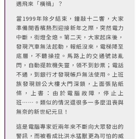
遇飛來「橫禍」？
當1999年除夕結束，鐘敲十二響，大家
準備開香檳熱烈迎接新年之際，突然電力
中斷，街燈全熄。第二天，大家起床後，
發現汽車無法起動，報紙沒來，電梯降至
底層，不聽操控。馬路上的交通號誌亂
閃，自動提款機失靈，領不到鈔票；電話
不通，到銀行才發現帳戶無法使用。上班
族發現辦公大樓大門深鎖，上面張貼紙
條，上書：由於電腦故障，停止上
班……。類似的情況還很多一多麼沮喪與
無奈的新世紀元旦！
這是電腦專家近兩年來不斷向大眾發出的
警訊，而被看成比洪水猛獸更為可怕的威