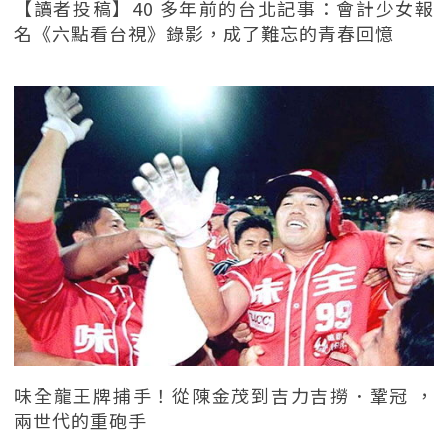
【讀者投稿】40 多年前的台北記事：會計少女報
名《六點看台視》錄影，成了難忘的青春回憶
味全龍王牌捕手！從陳金茂到吉力吉撈．鞏冠 ，
兩世代的重砲手