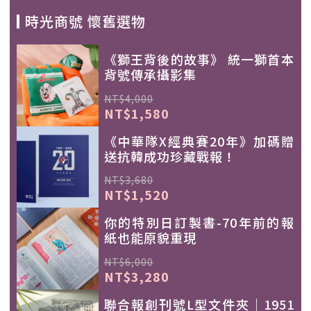
時光商號 懷舊選物
《獅王背後的故事》 統一獅首本
背號傳承攝影集
NT$4,000
NT$1,580
《中華隊X經典賽20年》加碼贈
送抗韓成功珍藏戰報！
NT$3,680
NT$1,520
你的特別日訂製書-70年前的報
紙也能原貌重現
NT$6,000
NT$3,280
聯合報創刊號L型文件夾｜1951