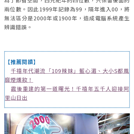
為了節省空間，西元紀年的四位數，只保留後面的
兩位數。因此1999年記錄為99，隔年進入00，將
無法區分是2000年或1900年，造成電腦系統產生
辨識錯誤。
【推薦閱讀】
千禧年代潮流「109辣妹」藍心湄、大小S都風
靡煙燻妝！
震後重建的第一道曙光！千禧年五千人迎接阿
里山日出