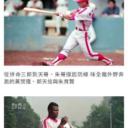
從拼命三郎到天哥、朱哥撐起防線 味全龍外野奔
跑的黃煚隆、郭天信與朱育賢