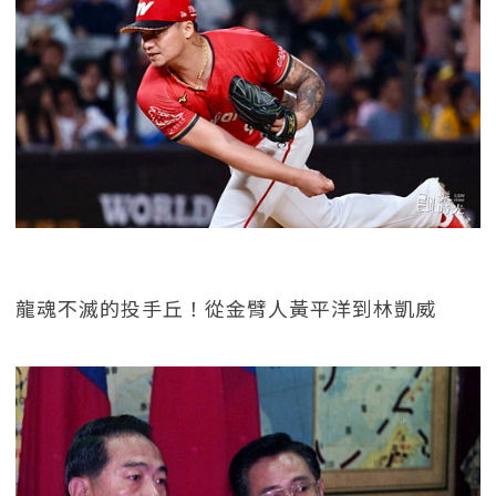
龍魂不滅的投手丘！從金臂人黃平洋到林凱威