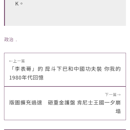
K。
政治
﹒
←
上一篇
「李表哥」的 戽斗下巴和中國功夫裝 你我的
1980年代回憶
下一篇
→
版圖擴充過速 砸重金護盤 肯尼士王國一夕崩
塌