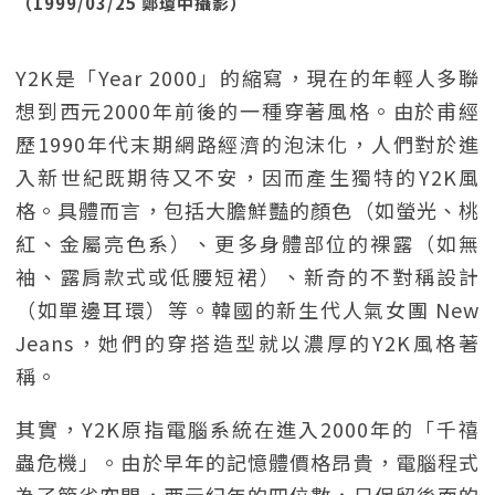
（1999/03/25 鄭瓊中攝影）
Y2K是「Year 2000」的縮寫，現在的年輕人多聯
想到西元2000年前後的一種穿著風格。由於甫經
歷1990年代末期網路經濟的泡沫化，人們對於進
入新世紀既期待又不安，因而產生獨特的Y2K風
格。具體而言，包括大膽鮮豔的顏色（如螢光、桃
紅、金屬亮色系）、更多身體部位的裸露（如無
袖、露肩款式或低腰短裙）、新奇的不對稱設計
（如單邊耳環）等。韓國的新生代人氣女團 New
Jeans，她們的穿搭造型就以濃厚的Y2K風格著
稱。
其實，Y2K原指電腦系統在進入2000年的「千禧
蟲危機」。由於早年的記憶體價格昂貴，電腦程式