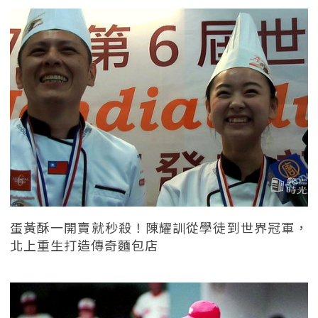
蛋黃酥一開賣就秒殺！陳耀訓從學徒到世界冠軍，
北上重生打造傳奇麵包店