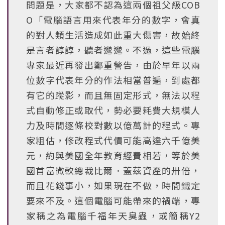
問題是，大家都不認為這兩個祖父級COB
O「電腦語言用來代表年分的數字，會真
的對人類生活造成如此重大傷害，故始終
是言者諄諄，聽者邈邈。不過，這些電腦
專家最近再發出鄭重警告，由於早年以兩
位數字代表年分的作法相當普遍，到處都
有它的蹤影，而且無固定形式，無法以程
式自動修正或取代，勢必要耗費大規模人
力及時間逐條校對數以億萬計的程式。專
家粗估，修改程式代價可能高達六千億美
元，約與美國全年教育經費相若，等於美
國首富微軟總裁比爾．蓋茲資產的卅倍，
而且花錢事小，如果現在不做，時間鐵定
要來不及。這個電腦可能帶來的禍端，專
家稱之為電腦千福年天臭蟲，或簡稱Y2