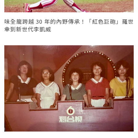
味全龍跨越 30 年的內野傳承！「紅色巨砲」羅世
幸到新世代李凱威