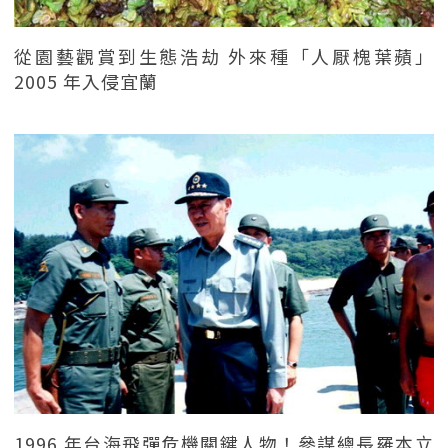
從園藝觀賞到生態浩劫 外來種「人厭槐葉蘋」
2005 年入侵宜蘭
1996 年台海飛彈危機關鍵人物！參謀總長羅本立