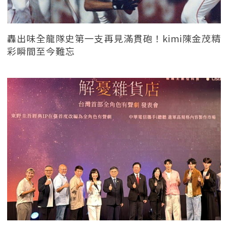
轟出味全龍隊史第一支再見滿貫砲！kimi陳金茂精
彩瞬間至今難忘