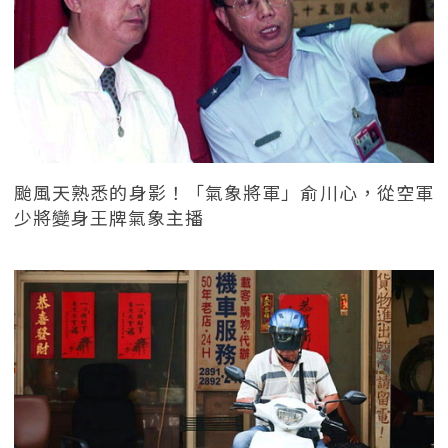
颱風天熟悉的身影！「氣象將軍」俞川心，從空軍
少將變身王牌氣象主播