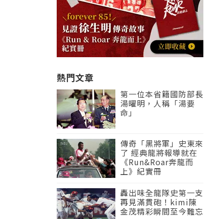
熱門文章
第一位本省籍國防部長
湯曜明，人稱「湯要
命」
傳奇「黑將軍」史東來
了 經典龍將報導就在
《Run&Roar奔龍而
上》紀實冊
轟出味全龍隊史第一支
再見滿貫砲！kimi陳
金茂精彩瞬間至今難忘