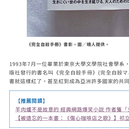
《完全自殺手冊》書影。圖／晴人提供。
1993年7月一位畢業於東京大學文學院社會學
版社發行的書名叫《完全自殺手冊》(完全自殺マ
書就這樣紅了，甚至紅到成為亞洲許多國家的共同
【推薦閱讀】
羊肉爐不是故意的 經典網路爆笑小說 作者獲
【被遺忘的一本書：《傷心咖啡店之歌》】祁