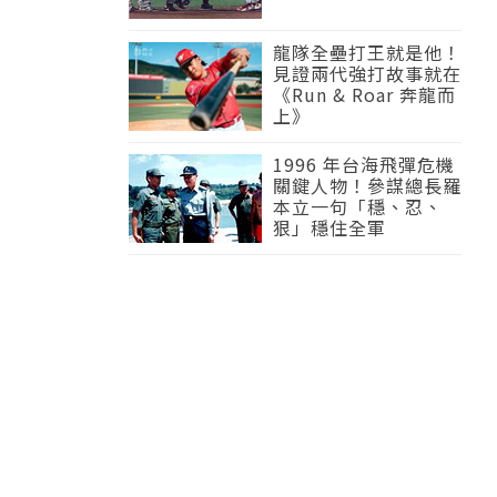
龍隊全壘打王就是他！
見證兩代強打故事就在
《Run & Roar 奔龍而
上》
1996 年台海飛彈危機
關鍵人物！參謀總長羅
本立一句「穩、忍、
狠」穩住全軍