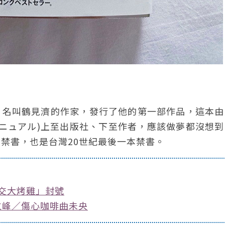
系，名叫鶴見濟的作家，發行了他的第一部作品，這本
ニュアル)上至出版社、下至作者，應該做夢都沒想到
禁書，也是台灣20世紀最後一本禁書。
「交大烤雞」封號
立峰／傷心咖啡曲未央