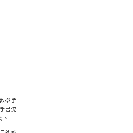
教學手
手書流
物。
個月後終