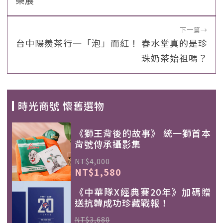
樂展
下一篇
→
台中陽羨茶行一「泡」而紅！ 春水堂真的是珍
珠奶茶始祖嗎？
時光商號 懷舊選物
《獅王背後的故事》 統一獅首本
背號傳承攝影集
NT$4,000
NT$1,580
《中華隊X經典賽20年》加碼贈
送抗韓成功珍藏戰報！
NT$3,680