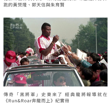
跑的黃煚隆、郭天信與朱育賢
傳奇「黑將軍」史東來了 經典龍將報導就在
《Run&Roar奔龍而上》紀實冊