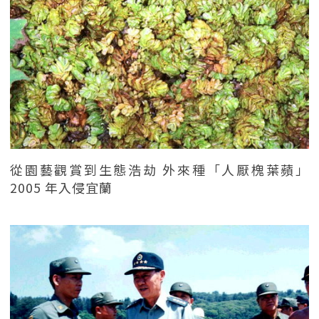
從園藝觀賞到生態浩劫 外來種「人厭槐葉蘋」
2005 年入侵宜蘭