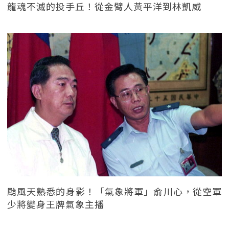
龍魂不滅的投手丘！從金臂人黃平洋到林凱威
颱風天熟悉的身影！「氣象將軍」俞川心，從空軍
少將變身王牌氣象主播