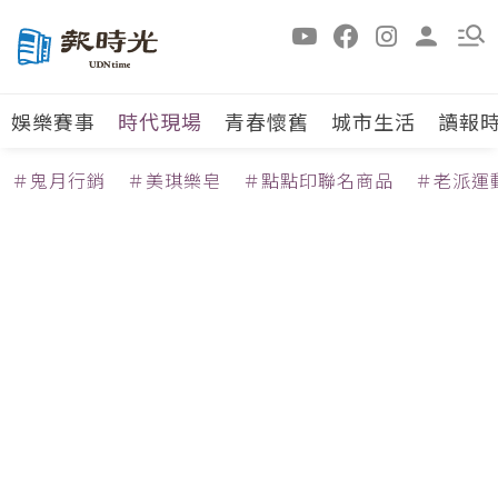
娛樂賽事
時代現場
青春懷舊
城市生活
讀報
＃鬼月行銷
＃美琪樂皂
＃點點印聯名商品
＃老派運