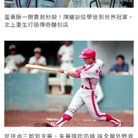
蛋黃酥一開賣就秒殺！陳耀訓從學徒到世界冠軍，
北上重生打造傳奇麵包店
從拼命三郎到天哥、朱哥撐起防線 味全龍外野奔