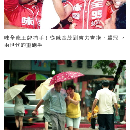
味全龍王牌捕手！從陳金茂到吉力吉撈．鞏冠 ，
兩世代的重砲手