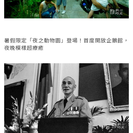
暑假限定「夜之動物園」登場！首度開放企鵝館，
夜晚模樣超療癒