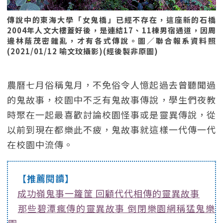
傳說中的東海大學「女鬼橋」已經不存在，這座新的石橋
2004年人文大樓蓋好後，是連結17、11棟男宿通道，因周
邊林蔭茂密雜亂，才有各式傳說。圖／聯合報系資料照
(2021/01/12 喻文玟攝影)(經後製非原圖)
農曆七月俗稱鬼月，不免俗令人憶起過去曾聽聞過
的鬼故事，校園中不乏有鬼故事傳說，學生們夜教
時聚在一起最喜歡討論校園怪事或是靈異傳說，從
以前到現在都樂此不疲，鬼故事就這樣一代傳一代
在校園中流傳。
【推薦閱讀】
成功嶺鬼事一籮筐 回顧代代相傳的靈異故事
那些碧潭瘋傳的靈異故事 倒閉樂園網稱猛鬼樂