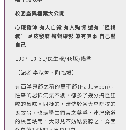
校園靈異檔案大公開
心底發涼 有人自殺 有人殉情 還有‘怪叔
叔’ 頭皮發麻 繪聲繪影 煞有其事 自己嚇
自己
1997-10-31/民生報/46版/瞄準
【記者 李淑菁、陶福媛】
有西洋鬼節之稱的萬聖節(Halloween)，
陰森的恐怖氣氛不濃，卻多了幾分搞怪狂
歡的氣味。同樣的，流傳於各大專院校的
鬼故事，也是學生們言之鑿鑿、津津樂道
的校園軼聞，大夥兒不妨姑妄聽之，為西
洋鬼節助助興。異校同鬼