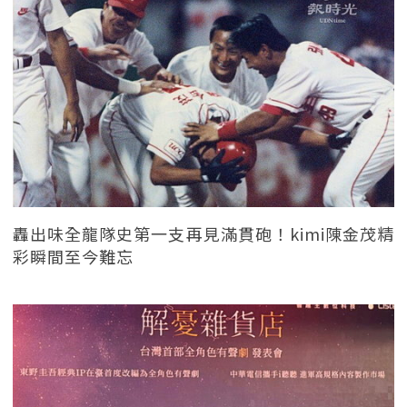
轟出味全龍隊史第一支再見滿貫砲！kimi陳金茂精
彩瞬間至今難忘