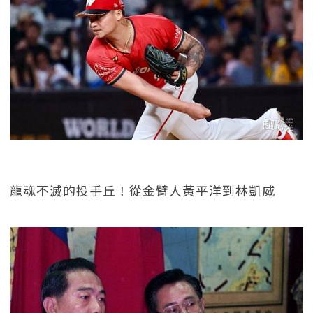
龍魂不滅的投手丘！從金臂人黃平洋到林凱威