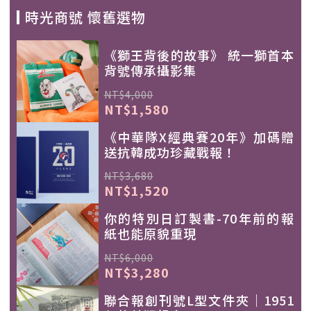
時光商號 懷舊選物
《獅王背後的故事》 統一獅首本
背號傳承攝影集
NT$4,000
NT$1,580
《中華隊X經典賽20年》加碼贈
送抗韓成功珍藏戰報！
NT$3,680
NT$1,520
你的特別日訂製書-70年前的報
紙也能原貌重現
NT$6,000
NT$3,280
聯合報創刊號L型文件夾｜1951