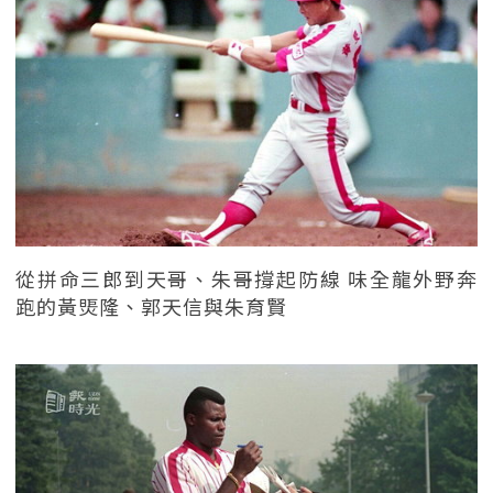
從拼命三郎到天哥、朱哥撐起防線 味全龍外野奔
跑的黃煚隆、郭天信與朱育賢