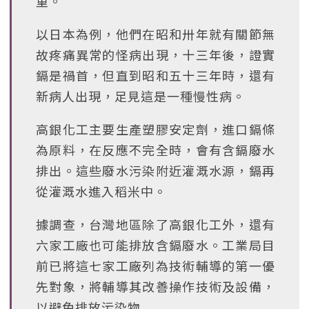
重。
以日本為例，他們在昭和卅年就有關節無
故疼痛異常的怪病出現，十三年後，證實
鎘是禍首，但直到昭和五十三年時，還有
新病人出現，足見這是一種慢性病。
高銀化工主要生產塑膠安定劑，進口鎘條
為原料，在反應不完全時，會有含鎘廢水
排出。這些廢水污染附近灌溉水源，鎘再
從灌溉水進入稻米中。
據調查，台灣地區除了高銀化工外，還有
六家工廠也可能排放含鎘廢水。工業局目
前已將這七家工廠列為技術輔導的第一優
先對象，將輔導其改善操作技術及設備，
以避免排放污染物