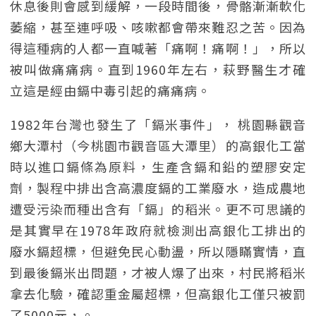
休息後則會感到緩解，一段時間後，骨骼漸漸軟化
萎縮，甚至連呼吸、咳嗽都會帶來難忍之苦。因為
得這種病的人都一直喊著「痛啊！痛啊！」，所以
被叫做痛痛病。直到1960年左右，萩野醫生才確
立這是經由鎘中毒引起的痛痛病。
1982年台灣也發生了「鎘米事件」， 桃園縣觀音
鄉大潭村（今桃園市觀音區大潭里）的高銀化工當
時以進口鎘條為原料，生產含鎘和鉛的塑膠安定
劑，製程中排出含高濃度鎘的工業廢水，造成農地
遭受污染而種出含有「鎘」的稻米。更不可思議的
是其實早在1978年政府就檢測出高銀化工排出的
廢水鎘超標，但避免民心動盪，所以隱瞞實情，直
到最後鎘米出問題，才被人爆了出來，村民將稻米
拿去化驗，確認重金屬超標，但高銀化工僅只被罰
了5000元，。