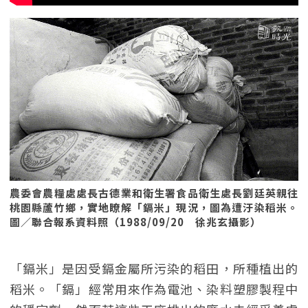
農委會農糧處處長古德業和衛生署食品衛生處長劉廷英親往
桃園縣蘆竹鄉，實地瞭解「鎘米」現況，圖為遭汙染稻米。
圖／聯合報系資料照（1988/09/20 徐兆玄攝影）
「鎘米」是因受鎘金屬所污染的稻田，所種植出的
稻米。「鎘」經常用來作為電池、染料塑膠製程中