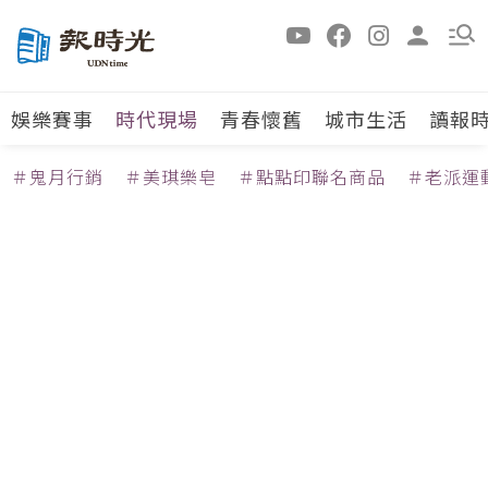
娛樂賽事
時代現場
青春懷舊
城市生活
讀報
＃鬼月行銷
＃美琪樂皂
＃點點印聯名商品
＃老派運