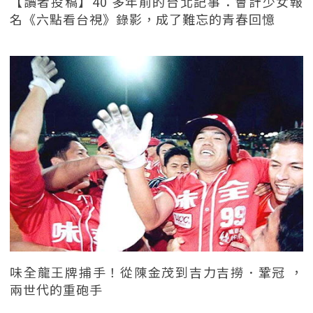
【讀者投稿】40 多年前的台北記事：會計少女報
名《六點看台視》錄影，成了難忘的青春回憶
味全龍王牌捕手！從陳金茂到吉力吉撈．鞏冠 ，
兩世代的重砲手