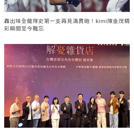
轟出味全龍隊史第一支再見滿貫砲！kimi陳金茂精
彩瞬間至今難忘