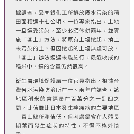
據調查，受高銀化工所排放廢水污染的稻
田面積達十七公頃。一位專家指出，土地
一旦遭受污染，至少必須休耕兩年，並實
施「客土」方法，將原有土壤挖起，換上
未污染的土。但因挖起的土壤無處可放，
「客土」辦法遲遲未能施行，最近收成的
稻米中，鎘的含量仍然很高。
衛生署環境保護局一位官員指出，根據台
灣省水污染防治所在一、兩年前調查，該
地區稻米的含鎘量在百萬分之一到四之
間，此值雖比日本發生痛痛病的主要地區
─富山縣所測值低，但考慮鎘會在人體長
期蓄而發生症狀的特性，不得不格外慎