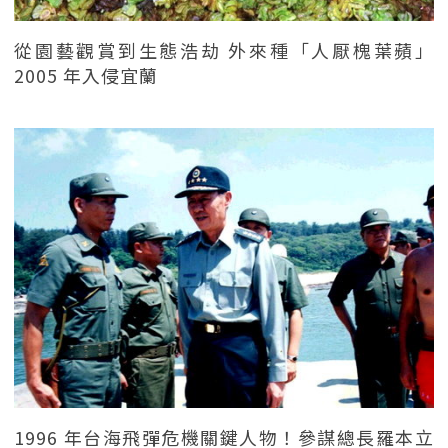
從園藝觀賞到生態浩劫 外來種「人厭槐葉蘋」
2005 年入侵宜蘭
1996 年台海飛彈危機關鍵人物！參謀總長羅本立