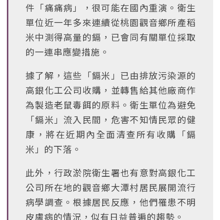
件「痛痛病」，很可能在國內重演。衛生
單位近一年多來連續從桃園觀音鄉所產稻
米中測得高量的鎘，已會同有關單位採取
的一連串應變措施。
據了解，這些「鎘米」已由排放污染源的
高銀化工公司收購，並轉售給其他廠商作
為製造老鼠毒餌的原料。衛生單位為避免
「鎘米」流入民間，危害不知情民眾的健
康，將在近期內全面清查所有收購「鎘
米」的下落。
此外，行政淤院衛生署也有意對高銀化工
公司所在地的觀音鄉大潭村居民展開流行
病學調查。根據居民反應，他們罹患不明
皮膚病的情況，似有日益普遍的趨勢。