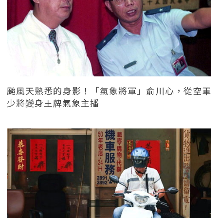
颱風天熟悉的身影！「氣象將軍」俞川心，從空軍
少將變身王牌氣象主播