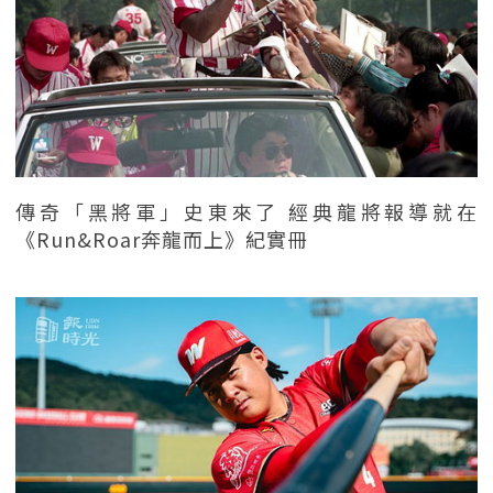
傳奇「黑將軍」史東來了 經典龍將報導就在
《Run&Roar奔龍而上》紀實冊