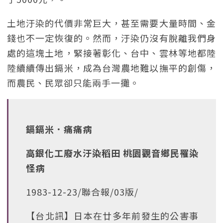
土地汙染的代價非常巨大，甚至需要大量時間、金
錢也不一定恢復的。然而，汙染仍沒有脫離我們身
處的這塊土地，緊接著彰化、台中、雲林等地都陸
陸續續傳出鎘米，成為台灣農地難以撫平的創傷，
而農民、民眾卻只能兩手一攤。
鎘鎘米．痛痛病
高銀化工廢水汙染稻田 桃園觀音鄉民罹染
怪病
1983-12-23/聯合報/03版/
【台北訊】日本在廿多年前發生的公害事