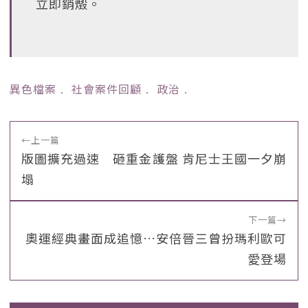
立即銷燬。
異色檔案
﹒
社會案件回顧
﹒
政治
﹒
←
上一篇
版圖擴充過速 砸重金護盤 肯尼士王國一夕崩
塌
下一篇
→
奧運經典畫面成追憶…安倍晉三曾扮瑪利歐可
愛登場