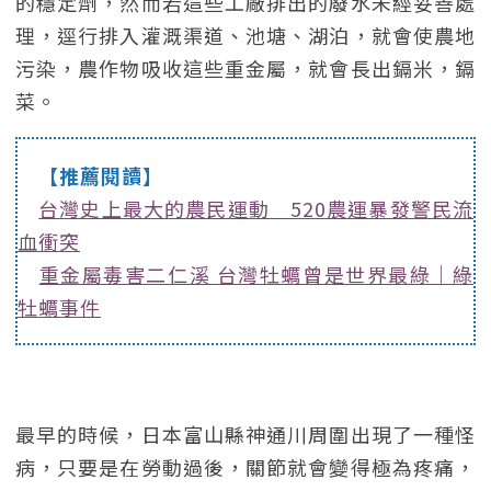
的穩定劑，然而若這些工廠排出的廢水未經妥善處
理，逕行排入灌溉渠道、池塘、湖泊，就會使農地
污染，農作物吸收這些重金屬，就會長出鎘米，鎘
菜。
【推薦閱讀】
台灣史上最大的農民運動 520農運暴發警民流
血衝突
重金屬毒害二仁溪 台灣牡蠣曾是世界最綠｜綠
牡蠣事件
最早的時候，日本富山縣神通川周圍出現了一種怪
病，只要是在勞動過後，關節就會變得極為疼痛，