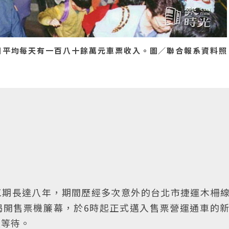
日平均每天有一百八十餘萬元車票收入。圖／聯合報系資料照
工期長達八年，期間歷經多次意外的台北市捷運木柵
揭開售票機簾幕，於6時起正式邁入售票營運通車的
長等待。