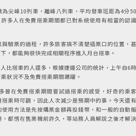
為尖峰10列車，離峰八列車，平均發車班距為4分5
，許多人在免費搭乘期間都已對系統使用有相當的認
票與驗票的過程，許多旅客搞不清楚插票口的位置，
之下，都能夠很快完成相關程序進入月台搭車。
人比搭車的人還多，根據捷運公司的統計，上午自6
，搭乘狀況不及免費搭乘期間踴躍。
多曾在免費搭乘期間嘗試過搭乘的感受，好奇的乘
費搭乘時可觀，因此人次減少是預期中的事。今天還
的使用方法是先按購票金額再投錢幣，和一般的自動
時，都愣在售票機前許久，等站務人員解說之後才解