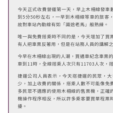
今天正式收費營運第一天，早上木柵線發車數
到5分50秒左右，一早到木柵線等車的旅客
故對車站內動線有如「識途老馬」般熟練。
唯一與免費搭乘時不同的是，今天增加了買
有人把車票反著用，但是在站務人員的講解
今早在木柵線出現的人潮，買通車紀念車票的
車到11時，全線搭乘人次只有11703人次
捷運公司人員表示，今天搭捷運的民眾，大
少，加上收費的關係，搭乘人數不可能像免
多民眾不適應的使用木柵線的售票機，正確
機操作程序相反，所以許多乘客要買單程票
擾。