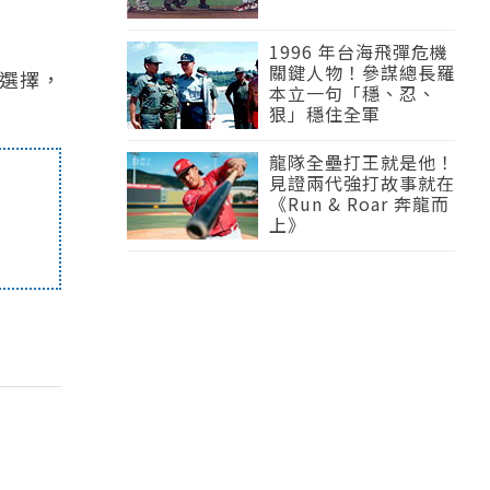
1996 年台海飛彈危機
關鍵人物！參謀總長羅
選擇，
本立一句「穩、忍、
狠」穩住全軍
龍隊全壘打王就是他！
見證兩代強打故事就在
《Run & Roar 奔龍而
上》