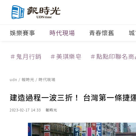
娛樂賽事
時代現場
青春懷舊
城
＃鬼月行銷
＃美琪樂皂
＃點點印聯名商
udn
/
報時光
/
時代現場
建造過程一波三折！ 台灣第一條捷
2023-02-17 14:33
報時光