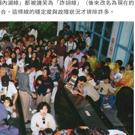
柵內湖線」都被譏笑為「詐胡線」（後來改名為現在的
磨合，這條線的穩定度與故障狀況才排除許多。