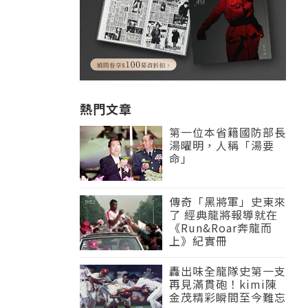
熱門文章
第一位本省籍國防部長
湯曜明，人稱「湯要
命」
傳奇「黑將軍」史東來
了 經典龍將報導就在
《Run&Roar奔龍而
上》紀實冊
轟出味全龍隊史第一支
再見滿貫砲！kimi陳
金茂精彩瞬間至今難忘