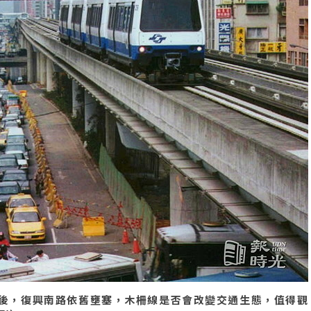
車後，復興南路依舊壅塞，木柵線是否會改變交通生態，值得觀