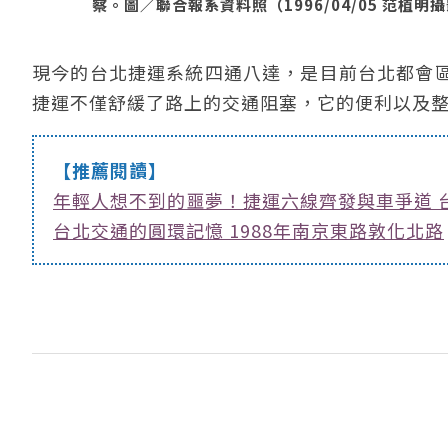
察。圖／聯合報系資料照（1996/04/05 范植明
現今的台北捷運系統四通八達，是目前台北都會
捷運不僅舒緩了路上的交通阻塞，它的便利以及
【推薦閱讀】
年輕人想不到的噩夢！捷運六線齊發與車爭道 
台北交通的圓環記憶 1988年南京東路敦化北路