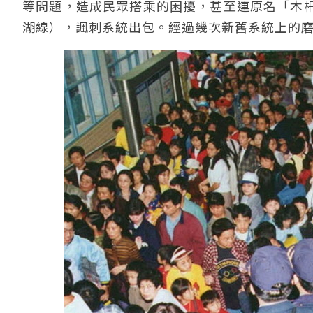
等問題，造成民眾搭乘的困擾，甚至連原名「木
湖線），諷刺系統出包。經過幾次新舊系統上的