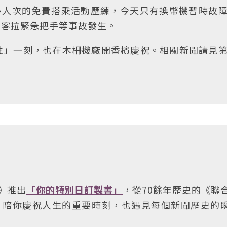
多人次的免費搭乘活動歷練，今天只有換幣機暫時故
乘客拉緊急把手等事故發生。
性」一刻，也在木柵機廠開香檳慶祝。相關新聞請見
》推出
「你的特別日訂製書」
，從70餘年歷史的《聯
，陪你慶祝人生的重要時刻，也遇見每個新聞歷史的