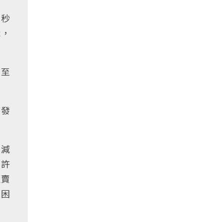
0秒
識，
甚至
時發
客減
有許
販賣
決困