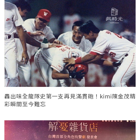
轟出味全龍隊史第一支再見滿貫砲！kimi陳金茂精
彩瞬間至今難忘