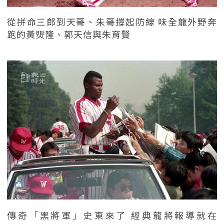
從拼命三郎到天哥、朱哥撐起防線 味全龍外野奔
跑的黃煚隆、郭天信與朱育賢
傳奇「黑將軍」史東來了 經典龍將報導就在