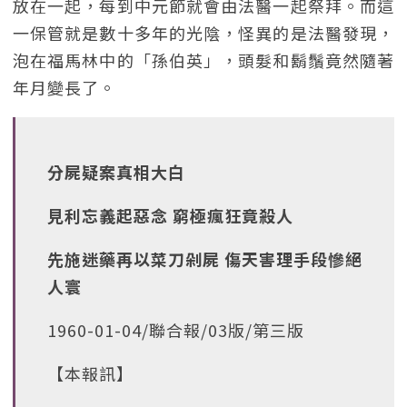
放在一起，每到中元節就會由法醫一起祭拜。而這
一保管就是數十多年的光陰，怪異的是法醫發現，
泡在福馬林中的「孫伯英」，頭髮和鬍鬚竟然隨著
年月變長了。
分屍疑案真相大白
見利忘義起惡念 窮極瘋狂竟殺人
先施迷藥再以菜刀剁屍 傷天害理手段慘絕
人寰
1960-01-04/聯合報/03版/第三版
【本報訊】