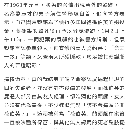
在1960年元旦，膠著的案情出現意外的轉變，一
名為劉志才的男子前往警務處自首，他向警方表
示，自己與袁毅銘為了獲得多年同袍孫伯英的退役
金，將孫謀殺致死後再予以分屍滅跡，1月2日上
午11時，一同犯案的袁毅銘也被警方緝獲，但袁
毅銘否認參與殺人，但查獲的兩人誓約書：「意志
一致」等語，又查兩人所獲贓款，均足證其預謀殺
人的罪證昭彰。
這樁命案，真的就結束了嗎？命案認屍過程出現的
四名失蹤者，並沒有詳盡後續的發展，而孫伯英的
屍體大部分由其友人處理，卻唯獨他的頭顱，友人
並沒有代為善後，不少媒體質疑「該不會這頭並非
孫伯英？」。這顆被稱為「孫伯英」的頭顱在案後
一直被法醫所保管，與其他無人認屍的死者殘肢擺