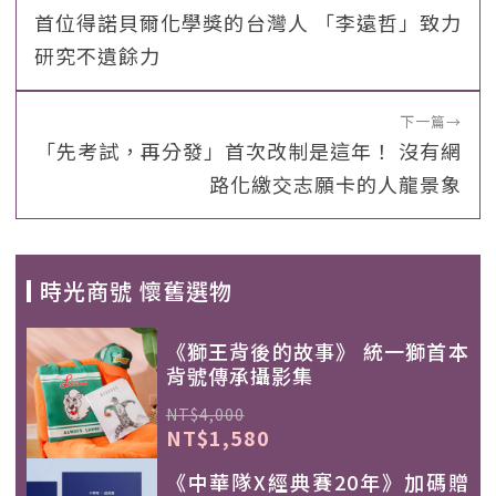
首位得諾貝爾化學獎的台灣人 「李遠哲」致力
研究不遺餘力
下一篇
→
「先考試，再分發」首次改制是這年！ 沒有網
路化繳交志願卡的人龍景象
時光商號 懷舊選物
《獅王背後的故事》 統一獅首本
背號傳承攝影集
NT$4,000
NT$1,580
《中華隊X經典賽20年》加碼贈