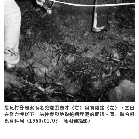
屈尺村分屍案兩名兇嫌劉志才〈右〉與袁毅銘〈左〉，三日
在警方押送下，前往案發地點挖掘埋藏的屍體。圖／聯合報
系資料照（1960/01/03 陳明輝攝影）