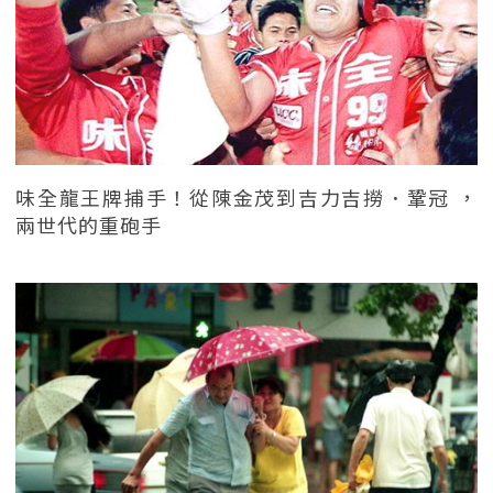
味全龍王牌捕手！從陳金茂到吉力吉撈．鞏冠 ，
兩世代的重砲手