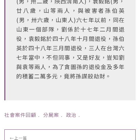
(男，卅二歲，陝西渭南人)，袁毅銘(男，
廿八歲，山等兩人，與被害者孫伯英
(男，卅六歲，山東人)六七年以前，同在
山東一個部隊，劉係於十七年二月間退
役，袁毅銘於四十八年十月間退役，孫伯
英於四十八年三月間退役，三人在台灣六
七年當中，不但同事，又是好友，豈知劉
與袁等兩人，為了貪圖孫的退役金及多年
的積蓄二萬多元，竟將孫謀殺劫財。
社會案件回顧
﹒
分屍案
﹒
政治
﹒
←
上一篇