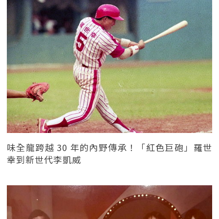
味全龍跨越 30 年的內野傳承！「紅色巨砲」羅世
幸到新世代李凱威