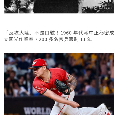
「反攻大陸」不是口號！1960 年代蔣中正秘密成
立國光作業室，200 多名官兵籌劃 11 年