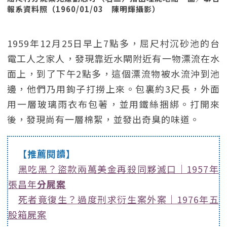
報系資料照（1960/01/03 陳明輝攝影）
1959年12月25日早上7點多，屈尺村沉砂池的台
電工人之家人，發現靠近水閘附近有一物漂流在水
面上，到了下午2點多，這個漂流物被水流沖到池
邊，他們乃用鉤子打撈上來。包裏約3尺長，外面
用一層玻璃雨衣布包著，並用鐵絲捆綁。打開來
後，發現尚有一層棉絮，並發出奇臭的味道。
【推薦閱讀】
黑吃黑？盜款兩萬美金再殺同夥滅口｜1957年
張昌年
分屍案
死者竟復生？過度刑求衍生案外案｜1976年五
股箱屍案