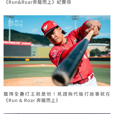
《Run&Roar奔龍而上》紀實冊
龍隊全壘打王就是他！見證兩代強打故事就在
《Run & Roar 奔龍而上》