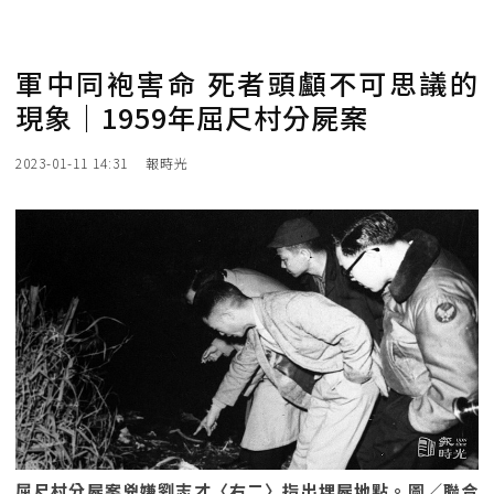
軍中同袍害命 死者頭顱不可思議的
現象｜1959年屈尺村分屍案
2023-01-11 14:31
報時光
屈尺村分屍案兇嫌劉志才〈右二〉指出埋屍地點。圖／聯合