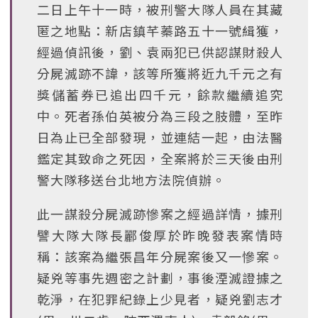
二日上午十一時，被刑警大隊人員在其藏
匿之地點：新店鎮芊蓁路五十一號緝獲，
經過偵訊後，劉、袁兩犯已供認謀財殺人
分屍滅跡不諱，該等所獲將近九千元之有
獎儲蓄券已追出四千元，餘款繼續追究
中。死者孫伯英被分為三段之肢體，至昨
日為止已全部發現，並連結一起，由法醫
鑑定其致命之死因，全案將於三天後由刑
警大隊移送台北地方法院偵辦。
此一謀殺分屍滅跡慘案之經過詳情，據刑
譬大隊大隊長酈俊厚於昨晚發表案情時
稱：該案為繼張昌年分屍案後又一慘案。
疑兇等事先週密之計劃，事後湮滅證據之
乾淨，在犯罪紀錄上少見者，疑兇劉志才