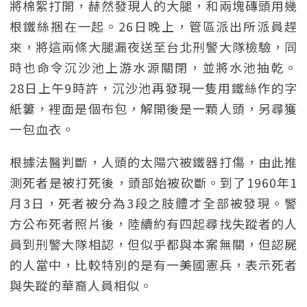
將棉絮打開，赫然發現人的大腿，和兩塊磚頭用幾
根鐵絲捆在一起。26日晚上，管區派出所派員趕
來，將這兩條大腿漏夜送至台北刑警大隊檢驗，同
時也命令沉沙池上游水源關閉，並將水池抽乾。
28日上午9時許，沉沙池再發現一隻用鐵絲作的字
紙簍，裡面是個布包，解開後是一顆人頭，另尋獲
一包血衣。
根據法醫判斷，人頭的太陽穴被鐵器打傷，由此推
測死者是被打死後，頭部始被砍斷。到了1960年1
月3日，死者被分為3段之肢體才全部被發現。警
方公布死者照片後，陸續約有四起尋找失蹤者的人
員到刑警大隊相認，但似乎都與本案無關，但認屍
的人當中，比較特別的是有一美國憲兵，表示死者
與失蹤的華裔人員相似。