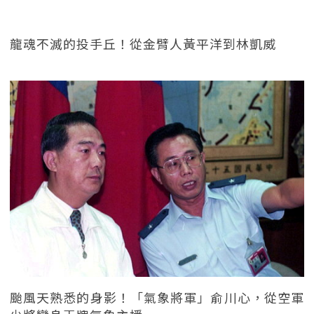
龍魂不滅的投手丘！從金臂人黃平洋到林凱威
颱風天熟悉的身影！「氣象將軍」俞川心，從空軍