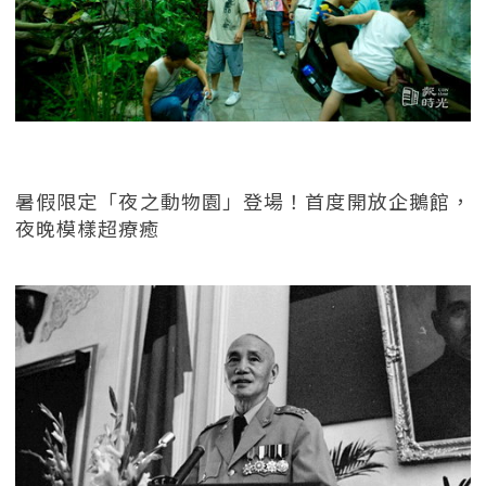
暑假限定「夜之動物園」登場！首度開放企鵝館，
夜晚模樣超療癒