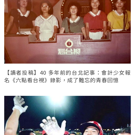
【讀者投稿】40 多年前的台北記事：會計少女報
名《六點看台視》錄影，成了難忘的青春回憶