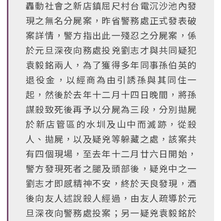
轟動社會之新店鎮屈尺村台電沉沙池內發
現之無名分屍案，昨省警務處正式發表破
案詳情，警方指出此一殘忍之分屍案，係
於元旦深夜向務處投兇劉志才與共同疑犯
袁毅銘兩人，為了獲得多年同事孫伯英的
退役金，以經商為由引誘孫與其同住一
起，然後於去年十二月十四日晚間，將孫
謀殺致死後再予以分屍為三段，分別拋屍
於新店管區的水圳及山中而滅跡，從殺
人、拋屍，以及疑兇等躲藏之處，該案共
有四個現場，至去年十二月廿六日開始，
警方發現死者之腿及頭部後，疑兇中之一
劉志才即感精神不安，終於天良發現，酒
後向友人述說殺人經過，由友人疏導於元
旦深夜向警務處投案；另一疑兇袁毅銘於