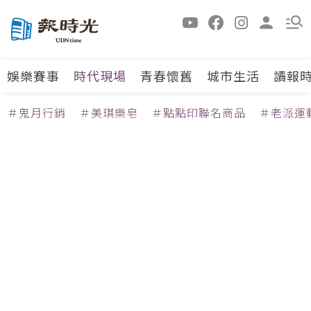
娛樂賽事
時代現場
青春懷舊
城市生活
讀報
＃鬼月行銷
＃美琪樂皂
＃點點印聯名商品
＃老派運