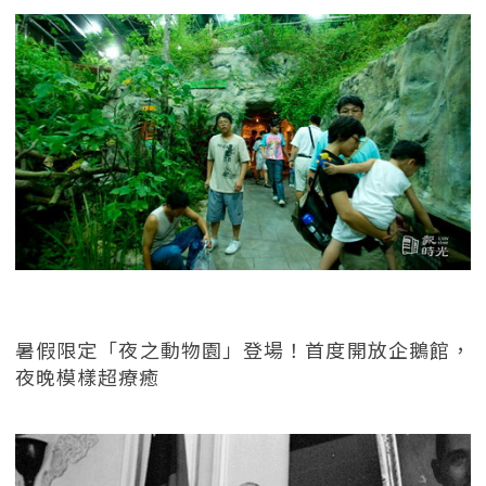
暑假限定「夜之動物園」登場！首度開放企鵝館，
夜晚模樣超療癒