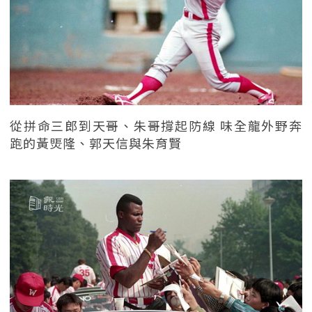
從拼命三郎到天哥、朱哥撐起防線 味全龍外野奔
跑的黃煚隆、郭天信與朱育賢