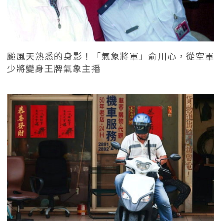
颱風天熟悉的身影！「氣象將軍」俞川心，從空軍
少將變身王牌氣象主播