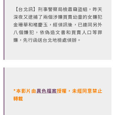
【台北訊】刑事警察局檢肅竊盜組，昨天
深夜又逮捕了兩個涉嫌買賣幼童的女嫌犯
金珊華和褚慶玉，經偵訊後，已連同另外
八個嫌犯，依偽造文書和買賣人口等罪
嫌，先行函送台北地檢處偵辦。
*本影片由
異色檔案
授權，未經同意禁止
轉載