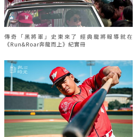
傳奇「黑將軍」史東來了 經典龍將報導就在
《Run&Roar奔龍而上》紀實冊