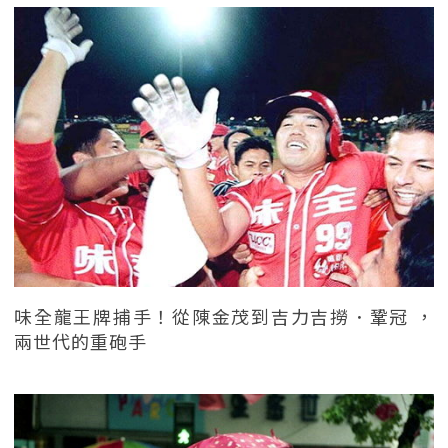
味全龍王牌捕手！從陳金茂到吉力吉撈．鞏冠 ，
兩世代的重砲手