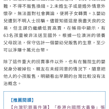
難，不得不販售換錢。2.未婚生子或是婚外情意外
懷孕，無法面對社會輿論，便將子女轉賣。3.嬰幼
兒遭到不明人士拐騙。儘管知道這是喪盡天良的交
易，但主謀仍繼續低買高賣，在帳冊中顯示，有
63名孩童被非法送至國外。根據一位澳洲的領養
父母說法，保守估計一個嬰幼兒販售的生意，至少
可以淨賺十萬元台幣。
除了這件重大的拐賣事件以外，也有在醫院生的嬰
兒身分被掉包、親友在未經同意的情況下，隨意把
他人的小孩販售，明顯看出早期的台灣比較沒有法
治概念。
【推薦閱讀】
【台灣犯罪事件簿】「泰港台國際大毒梟」張