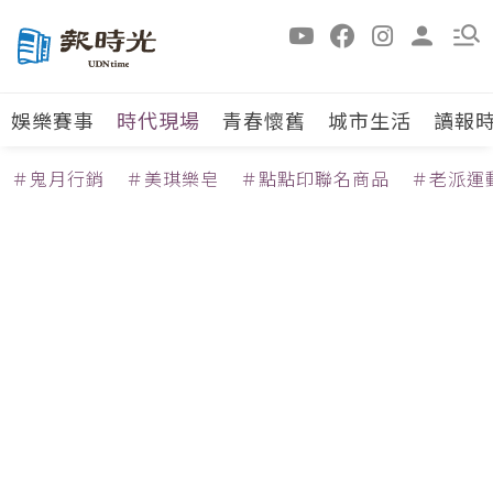
娛樂賽事
時代現場
青春懷舊
城市生活
讀報
＃鬼月行銷
＃美琪樂皂
＃點點印聯名商品
＃老派運