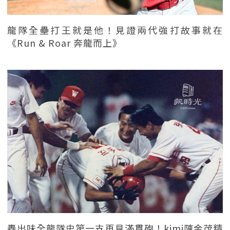
龍隊全壘打王就是他！見證兩代強打故事就在
《Run & Roar 奔龍而上》
轟出味全龍隊史第一支再見滿貫砲！kimi陳金茂精