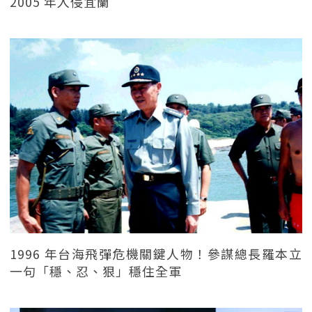
2005 年入侵宜蘭
1996 年台海飛彈危機關鍵人物！參謀總長羅本立
一句「穩、忍、狠」穩住全軍