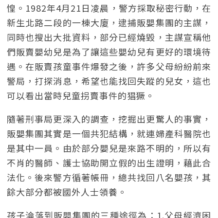
惶。1982年4月21日凌晨，警方採取秘密行動，在
新生北路二段的一棟大廈，逮捕販嬰集團的主謀，
同時也搜出大批資料，部分已經燒毀，主謀宣稱他
們販賣嬰幼兒是為了讓這些嬰幼兒有更好的環境待
遇。在販賣孩童事件爆發之後，許多父母紛紛前來
警局，打探消息，希望也能找回失蹤的兒女，這也
可以看出當時兒童拐賣事件的猖獗。
隨著刑事局更深入的調查，挖掘出更驚人的事實，
販嬰集團其實是一個共犯結構，就連婦產科醫院也
是其中一員。由於部分嬰兒是來路不明的，所以有
不肖的醫師、護士協助開立假的出生證明，藉此合
法化。後來警方循著帳冊，總共找回八名嬰孩，其
餘大部分都被國外人士領養。
孩子淪落到販嬰集團的三種途徑為：1.父母經濟困