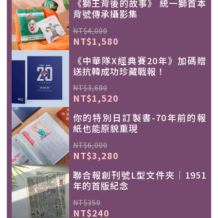
《獅王背後的故事》 統一獅首本
背號傳承攝影集
NT$4,000
NT$1,580
《中華隊X經典賽20年》加碼贈
送抗韓成功珍藏戰報！
NT$3,680
NT$1,520
你的特別日訂製書-70年前的報
紙也能原貌重現
NT$6,000
NT$3,280
聯合報創刊號L型文件夾｜1951
年的首版紀念
NT$350
NT$240