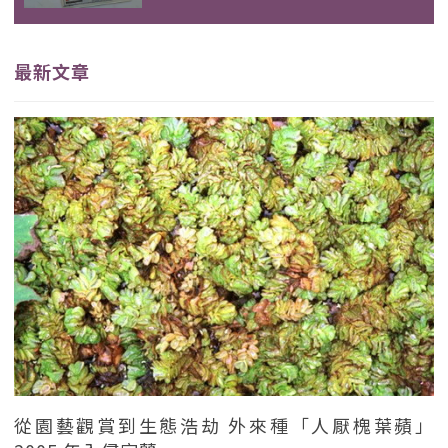
最新文章
從園藝觀賞到生態浩劫 外來種「人厭槐葉蘋」