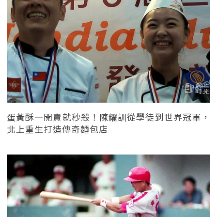
蛋黃酥一開賣就秒殺！陳耀訓從學徒到世界冠軍，
北上重生打造傳奇麵包店