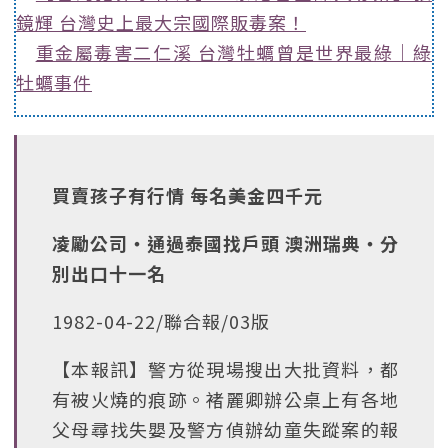
鏡輝 台灣史上最大宗國際販毒案！
重金屬毒害二仁溪 台灣牡蠣曾是世界最綠｜綠
牡蠣事件
買賣孩子有行情 每名美金四千元
凌勵公司‧通過泰國找戶頭 澳洲瑞典‧分
別出口十一名
1982-04-22/聯合報/03版
【本報訊】警方從現場搜出大批資料，都
有被火燒的痕跡。褚麗卿辦公桌上有各地
父母尋找失嬰及警方偵辦幼童失蹤案的報