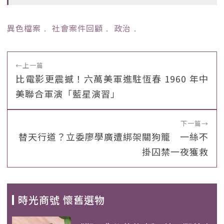
異色檔案
﹒
社會案件回顧
﹒
政治
﹒
←
上一篇
比電影更震撼！六萬美軍進駐恆春 1960 年中
美聯合軍演「藍星演習」
下一篇
→
替天行道？立委廖學廣遭綁架關狗籠 一絲不
掛囚禁一夜獲救
時光商號 懷舊選物