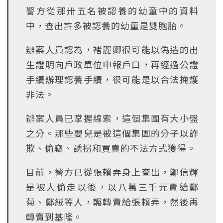
警方從那卅五名被認養的幼童中的資料
中，查出許多被認養的幼童是雙胞胎。
辦案人員認為，褚麗卿很可能以偽造的出
生證明向戶政單位申報戶口，再經過公證
手續辦理認養手續，很可能是以合法掩護
非法。
辦案人員已掌握線索，這個集團有大小盤
之分。那些嬰兒是被這個集團的分子以詐
欺、偷竊、誘拐和買賣的不法方式獲得。
目前，警方已從張賴弄身上查出，鄭信輝
是被人偷走以後，以八萬三千元賣給鄭
菊、鄭絨等人，輾轉賣給張賴弄，然後再
轉賣到基隆。