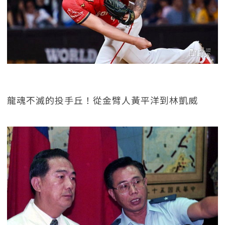
龍魂不滅的投手丘！從金臂人黃平洋到林凱威