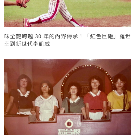
味全龍跨越 30 年的內野傳承！「紅色巨砲」羅世
幸到新世代李凱威