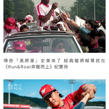
傳奇「黑將軍」史東來了 經典龍將報導就在
《Run&Roar奔龍而上》紀實冊