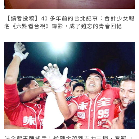
【讀者投稿】40 多年前的台北記事：會計少女報
名《六點看台視》錄影，成了難忘的青春回憶
味全龍王牌捕手！從陳金茂到吉力吉撈．鞏冠 ，