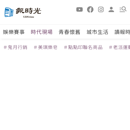
娛樂賽事
時代現場
青春懷舊
城市生活
讀報
＃鬼月行銷
＃美琪樂皂
＃點點印聯名商品
＃老派運