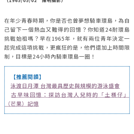
（1965/05/02 陳明攝影）
在年少青春時期，你是否也曾夢想騎車環島，為自
己留下一個熱血又難得的回憶？你知道24耐環島
挑戰始祖嗎？早在1965年，就有兩位青年決定一
起完成這項挑戰，更瘋狂的是，他們還加上時間限
制，目標是24小時內騎車環島一圈！
【推薦閱讀】
泳渡日月潭 台灣最具歷史與規模的游泳盛會
古早味回憶：探訪台灣人兒時的「土檨仔」
（芒果）記憶