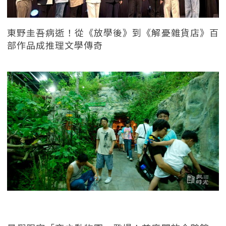
東野圭吾病逝！從《放學後》到《解憂雜貨店》百
部作品成推理文學傳奇