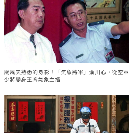
颱風天熟悉的身影！「氣象將軍」俞川心，從空軍
少將變身王牌氣象主播