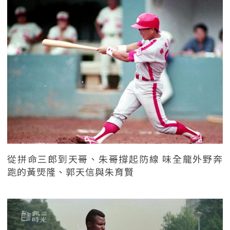
從拼命三郎到天哥、朱哥撐起防線 味全龍外野奔
跑的黃煚隆、郭天信與朱育賢