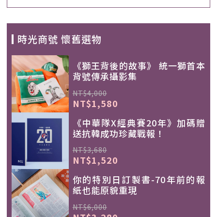
時光商號 懷舊選物
《獅王背後的故事》 統一獅首本
背號傳承攝影集
NT$4,000
NT$1,580
《中華隊X經典賽20年》加碼贈
送抗韓成功珍藏戰報！
NT$3,680
NT$1,520
你的特別日訂製書-70年前的報
紙也能原貌重現
NT$6,000
NT$3,280