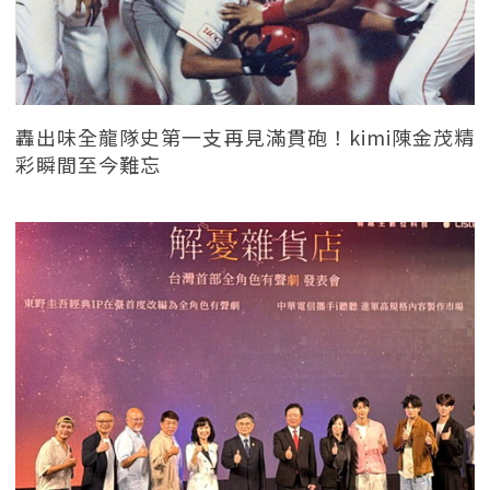
轟出味全龍隊史第一支再見滿貫砲！kimi陳金茂精
彩瞬間至今難忘