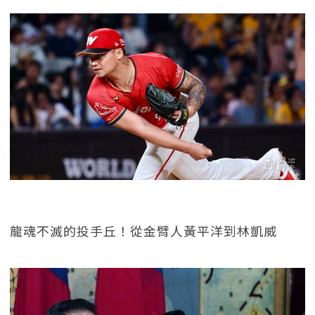
龍魂不滅的投手丘！從金臂人黃平洋到林凱威