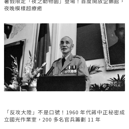
暑假限定「夜之動物園」登場！首度開放企鵝館，
夜晚模樣超療癒
「反攻大陸」不是口號！1960 年代蔣中正秘密成
立國光作業室，200 多名官兵籌劃 11 年