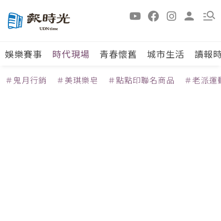
娛樂賽事
時代現場
青春懷舊
城市生活
讀報
＃鬼月行銷
＃美琪樂皂
＃點點印聯名商品
＃老派運