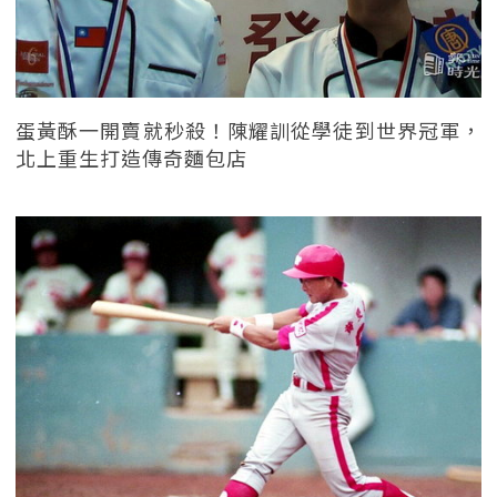
蛋黃酥一開賣就秒殺！陳耀訓從學徒到世界冠軍，
北上重生打造傳奇麵包店