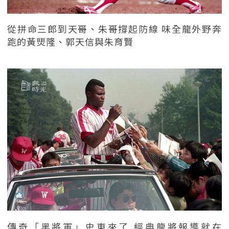
從拼命三郎到天哥、朱哥撐起防線 味全龍外野奔
跑的黃煚隆、郭天信與朱育賢
傳奇「黑將軍」史東來了 經典龍將報導就在