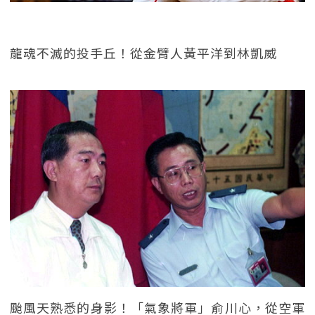
龍魂不滅的投手丘！從金臂人黃平洋到林凱威
颱風天熟悉的身影！「氣象將軍」俞川心，從空軍