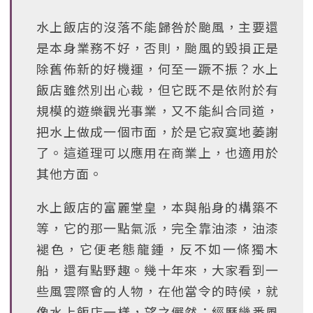
水上飯店的沒落不能歸咎於颱風，主要還
是本身業務不好，否則，颱風的毀損正是
除舊佈新的好機運，何至一蹶不振？水上
飯店雖然別出心裁，但它既不是依附於有
規模的遊樂觀光事業，又不能糾合同道，
把水上做成一個市面，於是它寂寞地萎謝
了。這道理可以應用在商業上，也適用於
其他方面。
水上飯店的富麗堂皇，本與船身的構築不
等，它的那一點氣派，完全靠油漆，油漆
褪色，它便老態龍鍾，反不如一條獨木
船，還有點野趣。幾十年來，大家看到一
些風雲際會的人物，在他當令的時候，就
像水上飯店一樣，望之儼然；經歷幾番風