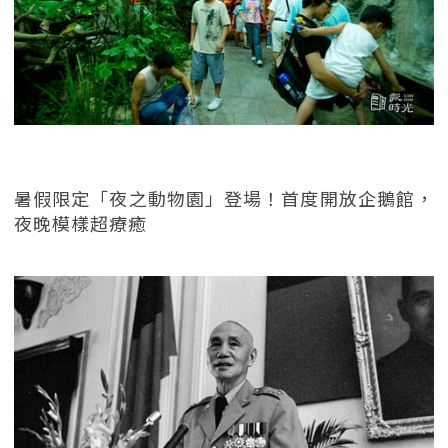
暑假限定「夜之動物園」登場！首度開放企鵝館，
夜晚模樣超療癒