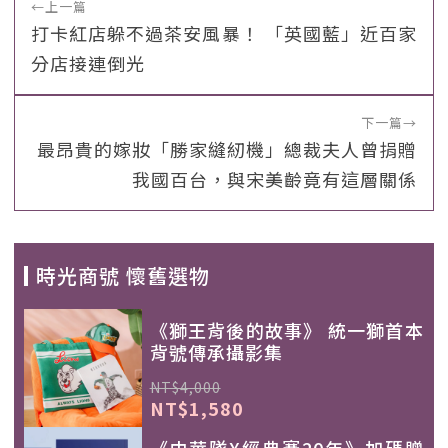
←
上一篇
打卡紅店躲不過茶安風暴！ 「英國藍」近百家
分店接連倒光
下一篇
→
最昂貴的嫁妝「勝家縫紉機」總裁夫人曾捐贈
我國百台，與宋美齡竟有這層關係
時光商號 懷舊選物
《獅王背後的故事》 統一獅首本
背號傳承攝影集
NT$4,000
NT$1,580
《中華隊X經典賽20年》加碼贈