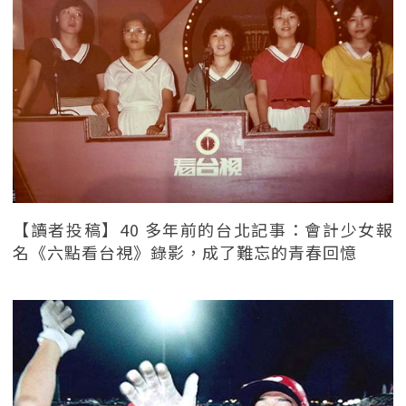
【讀者投稿】40 多年前的台北記事：會計少女報
名《六點看台視》錄影，成了難忘的青春回憶