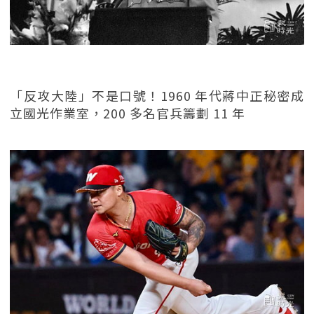
「反攻大陸」不是口號！1960 年代蔣中正秘密成
立國光作業室，200 多名官兵籌劃 11 年