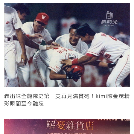
轟出味全龍隊史第一支再見滿貫砲！kimi陳金茂精
彩瞬間至今難忘