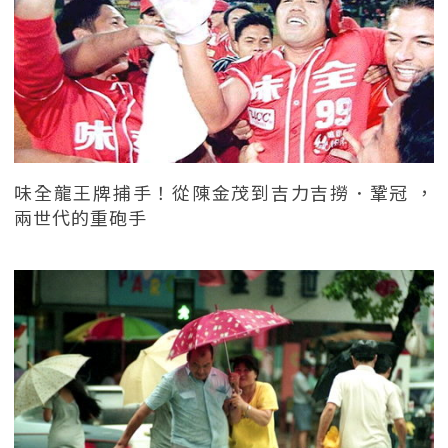
味全龍王牌捕手！從陳金茂到吉力吉撈．鞏冠 ，
兩世代的重砲手