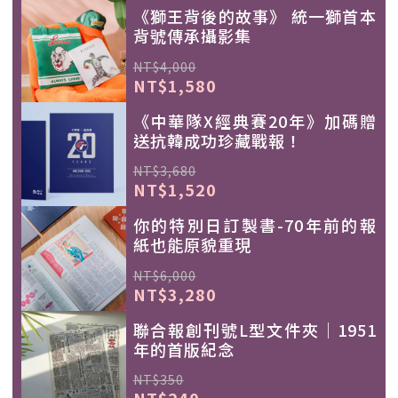
《獅王背後的故事》 統一獅首本
背號傳承攝影集
NT$4,000
NT$1,580
《中華隊X經典賽20年》加碼贈
送抗韓成功珍藏戰報！
NT$3,680
NT$1,520
你的特別日訂製書-70年前的報
紙也能原貌重現
NT$6,000
NT$3,280
聯合報創刊號L型文件夾｜1951
年的首版紀念
NT$350