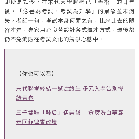
即便是如今，在末代大學聯考已「蓋棺」的廿年
後，「念書為考試，考試為升學」的景象並未消
失，老話一句，考試本身何罪之有，比來比去的陋
習才是，專家用心良苦設計各式擇才方式，最後都
仍不免消蝕在考試文化的競爭心態中。
【你也可以看】
末代聯考終結一試定終生 多元入學告別慘
綠青春
三千雙鞋「鞋后」伊美黛 貪腐洗白華麗
走回菲律賓政壇