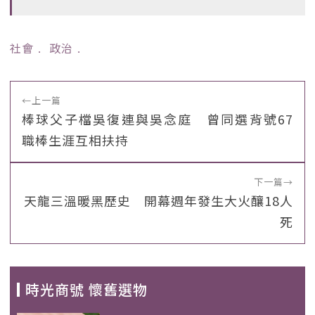
社會
﹒
政治
﹒
←
上一篇
棒球父子檔吳復連與吳念庭 曾同選背號67
職棒生涯互相扶持
下一篇
→
天龍三溫暖黑歷史 開幕週年發生大火釀18人
死
時光商號 懷舊選物