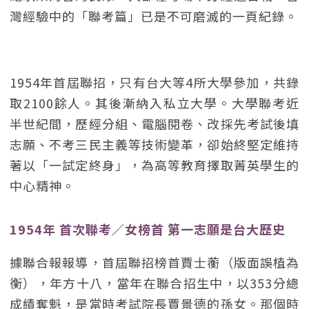
灣經驗中的「聯考篇」已是不可磨滅的一頁紀錄。
1954年首屆聯招，只有台大等4所大學參加，共錄
取2100餘人。其後漸納入私立大學。大學聯考近
半世紀間，歷經分組、電腦閱卷、改採先考試後填
志願、不考三民主義等技術變革，卻始終堅定維持
著以「一試定終身」，為高等教育擇取菁英學生的
中心精神。
1954年 首次聯考／女榜首 第一志願是台大歷史
據聯合報報導，首屆聯招榜首賈士蘅（版面誤植為
衡），年方十八，當年在聯合招生中，以353分總
成績奪魁，是當時考試院長賈景德的孫女。那個時