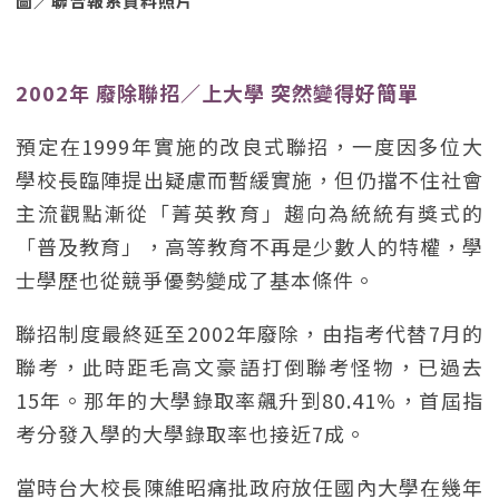
圖／聯合報系資料照片
2002年 廢除聯招／上大學 突然變得好簡單
預定在1999年實施的改良式聯招，一度因多位大
學校長臨陣提出疑慮而暫緩實施，但仍擋不住社會
主流觀點漸從「菁英教育」趨向為統統有獎式的
「普及教育」，高等教育不再是少數人的特權，學
士學歷也從競爭優勢變成了基本條件。
聯招制度最終延至2002年廢除，由指考代替7月的
聯考，此時距毛高文豪語打倒聯考怪物，已過去
15年。那年的大學錄取率飆升到80.41%，首屆指
考分發入學的大學錄取率也接近7成。
當時台大校長陳維昭痛批政府放任國內大學在幾年