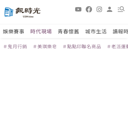
娛樂賽事
時代現場
青春懷舊
城市生活
讀報
＃鬼月行銷
＃美琪樂皂
＃點點印聯名商品
＃老派運