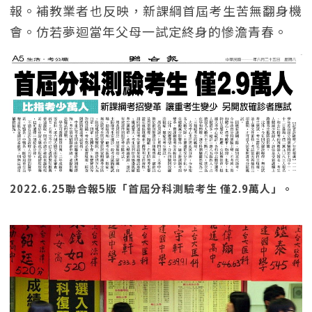
報。補教業者也反映，新課綱首屆考生苦無翻身機
會。仿若夢迴當年父母一試定終身的慘澹青春。
2022.6.25聯合報5版「首屆分科測驗考生 僅2.9萬人」。