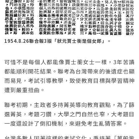
1954.8.26聯合報3版「狀元賈士衡是個女郎」。
可惜不是每個人都能像賈士蘅女士一樣，3年苦讀
都能順利開花結果。聯考為台灣帶來的後遺症也顯
而易見，考試引導教學，致使教育目標與學習精神
遭到嚴重扭曲。
聯考初期，主政者多持菁英導向教育觀點，為了篩
選菁英，考題刁鑽，大學之門自然也窄，大考題目
一度還設計了倒扣機制，來避免考生亂猜答案。
台灣多數人因著這樣的考試文化，秉持著「萬般皆