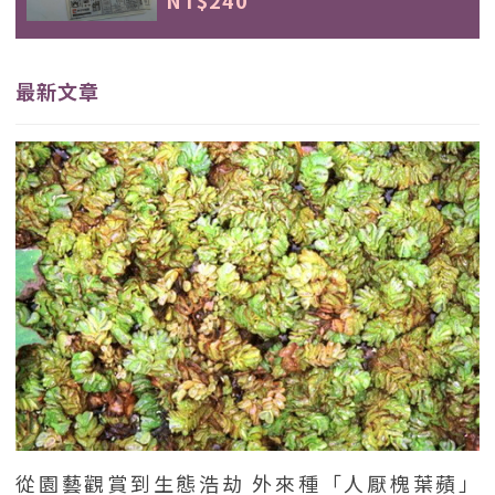
NT$240
最新文章
從園藝觀賞到生態浩劫 外來種「人厭槐葉蘋」