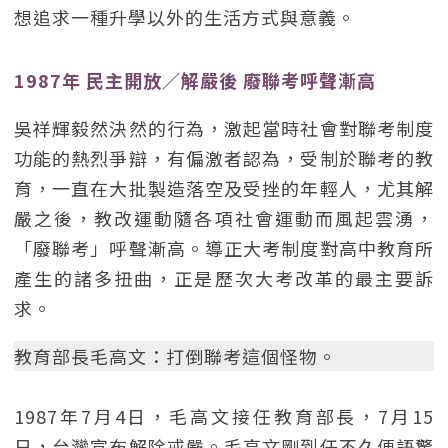
想追求一種升學以外的生活方式與意義。
1987年 民主開放／解嚴後 廢聯考呼聲漸高
吳祥輝毅然決然的行為，激起當時社會對聯考制度
功能的熱烈爭辯，有偏激者認為，受制於聯考的教
育，一直在大批製造落空及受挫的年輕人，尤其解
嚴之後，教改運動隨各項社會運動而風起雲湧，
「廢聯考」呼聲漸高。導正大考制度對高中教育所
產生的諸多扭曲，正是歷次大考改革的最主要訴
求。
教育部長毛高文：打倒聯考這個怪物。
1987年7月4日，毛高文接任教育部長，7月15
日，台灣宣布解除戒嚴。毛高文剛到任不久便語驚