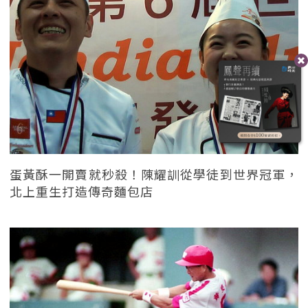
蛋黃酥一開賣就秒殺！陳耀訓從學徒到世界冠軍，
北上重生打造傳奇麵包店