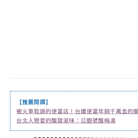
【推薦閱讀】
被火車耽誤的便當店！台鐵便當年銷千萬盒的
台北人戀愛的酸甜滋味：公園號酸梅湯