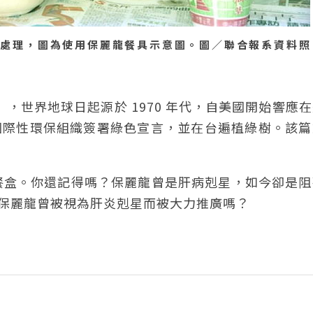
處理，圖為使用保麗龍餐具示意圖。圖／聯合報系資料照
Day），世界地球日起源於 1970 年代，自美國開始響應
與國際性環保組織簽署綠色宣言，並在台遍植綠樹。該
餐盒。你還記得嗎？保麗龍曾是肝病剋星，如今卻是阻
，保麗龍曾被視為肝炎剋星而被大力推廣嗎？