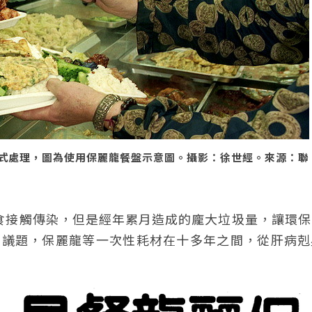
式處理，圖為使用保麗龍餐盤示意圖。攝影：徐世經。來源：聯
過飲食接觸傳染，但是經年累月造成的龐大垃圾量，讓環
效等議題，保麗龍等一次性耗材在十多年之間，從肝病