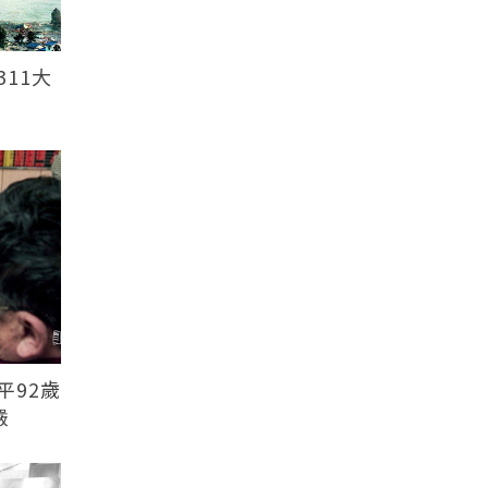
11大
平92歲
嚴