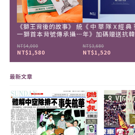
《獅王背後的故事》 統
《中華隊X經典
一獅首本背號傳承攝影
年》加碼贈送抗
集
珍藏戰報！
NT$4,000
NT$3,680
NT$1,580
NT$1,520
最新文章