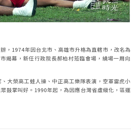
動會開辦，1974年因台北市、高雄市升格為直轄市，改名
高雄市揭幕，新任行政院長郝柏村蒞臨會場，繞場一周
宴、大榮高工蛙人操、中正高工樂隊表演，空軍雷虎小
眾鼓掌叫好。1990年起，為因應台灣省虛級化，區