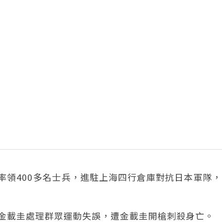
元，率領400多名士兵，進駐上海四行倉庫對抗日本軍隊
局長金載圭處理群眾運動失誤，遭金載圭開槍刺殺身亡。