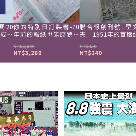
賽20
你的特別日訂製書-70
聯合報創刊號L型
韓成功
年前的報紙也能原貌重
夾｜1951年的首版
現
NT$6,000
NT$350
NT$3,280
NT$240