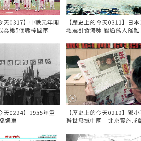
天0317】中職元年開
【歷史上的今天0311】日本3
成為第5個職棒國家
地震引發海嘯 釀逾萬人罹難
天0224】1955年重
【歷史上的今天0219】鄧小
興橋通車
辭世震撼中國 北京實施戒