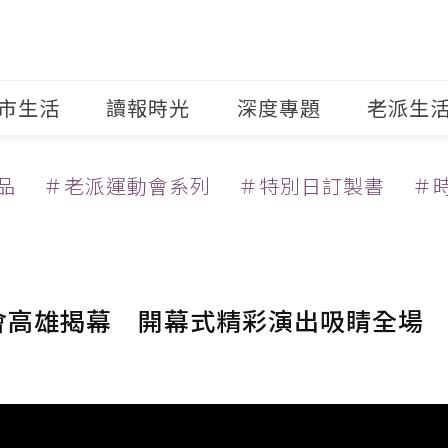
市生活
讀報時光
深度專題
老派生
品
＃老派運動會系列
＃特別日訂製書
＃
動會高雄揭幕 開幕式精彩演出吸睛全場