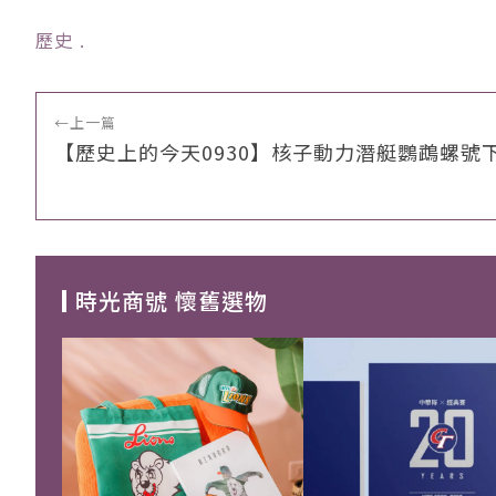
歷史
﹒
←
上一篇
【歷史上的今天0930】核子動力潛艇鸚鵡螺號
時光商號 懷舊選物