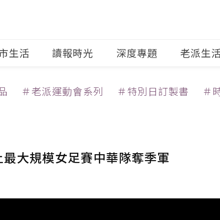
市生活
讀報時光
深度專題
老派生
品
＃老派運動會系列
＃特別日訂製書
＃
史上最大規模女足賽中華隊奪季軍