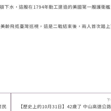
波士頓下水，這艘在1794年動工建造的美國第一艘護衛
人宋美齡飛抵臺灣巡視，這是二戰結束後，兩人首次踏
下
懷民
【歷史上的10月31日】42歲了 中山高速公