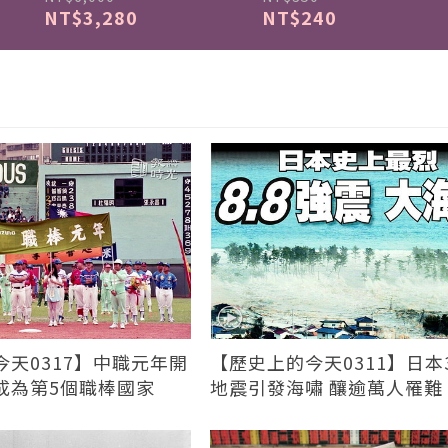
NT$3,280
NT$240
天0317】中職元年開
【歷史上的今天0311】日本3
成為第5個職棒國家
地震引發海嘯 釀逾萬人罹難