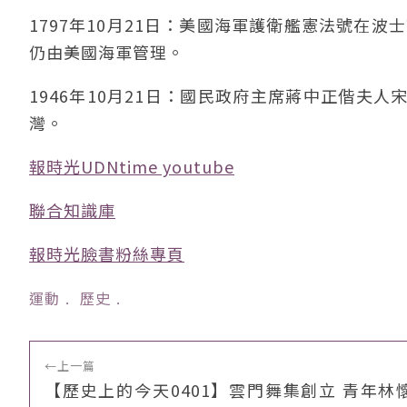
1797年10月21日：美國海軍護衛艦憲法號在
仍由美國海軍管理。
1946年10月21日：國民政府主席蔣中正偕夫
灣。
報時光UDNtime youtube
聯合知識庫
報時光臉書粉絲專頁
運動
﹒
歷史
﹒
←
上一篇
【歷史上的今天0401】雲門舞集創立 青年林