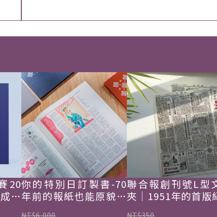
賽20
你的特別日訂製書-70
聯合報創刊號L型
韓成功
年前的報紙也能原貌重
夾｜1951年的首版
現
NT$6,000
NT$350