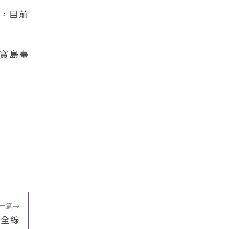
艦，目前
上寶島臺
一篇
→
路全線