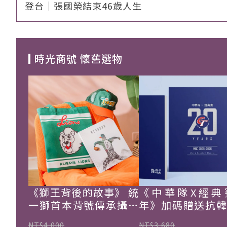
登台｜張國榮結束46歲人生
時光商號 懷舊選物
《獅王背後的故事》 統
《中華隊X經典
一獅首本背號傳承攝影
年》加碼贈送抗
集
珍藏戰報！
NT$4,000
NT$3,680