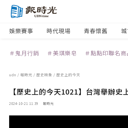
娛樂賽事
時代現場
青春懷舊
城
＃鬼月行銷
＃美琪樂皂
＃點點印聯名商
udn
/
報時光
/
歷史映象
/ 歷史上的今天
【歷史上的今天1021】台灣舉辦
2024-10-21 11:39
報時光