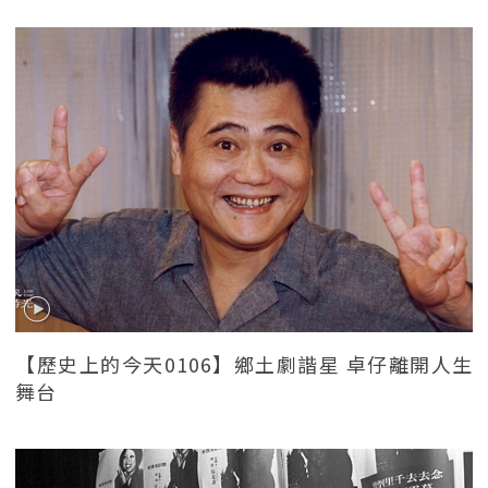
【歷史上的今天0106】鄉土劇諧星 卓仔離開人生
舞台