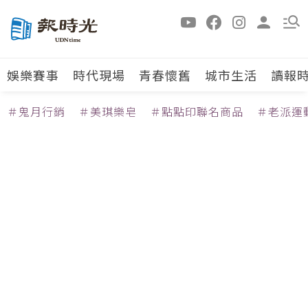
娛樂賽事
時代現場
青春懷舊
城市生活
讀報
＃鬼月行銷
＃美琪樂皂
＃點點印聯名商品
＃老派運