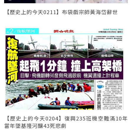
【歷史上的今天0211】布袋戲宗師黃海岱辭世
【歷史上的今天0204】復興235班機空難滿10年
當年墜基隆河釀43死悲劇