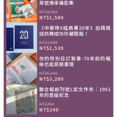
背號傳承攝影集
NT$4,000
NT$1,580
《中華隊X經典賽20年》加碼贈
送抗韓成功珍藏戰報！
NT$3,680
NT$1,520
你的特別日訂製書-70年前的報
紙也能原貌重現
NT$6,000
NT$3,280
聯合報創刊號L型文件夾｜1951
年的首版紀念
NT$350
NT$240