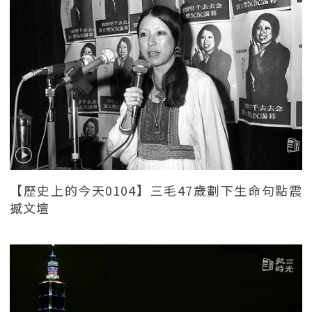
【歷史上的今天0104】三毛47歲劃下生命句點震
撼文壇