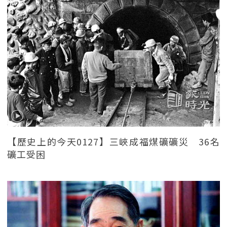
【歷史上的今天0127】三峽成福煤礦礦災 36名
礦工受困