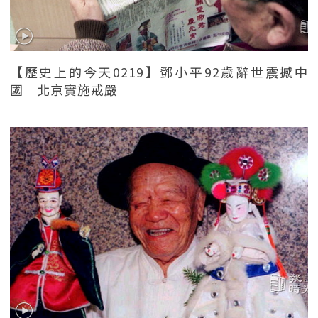
【歷史上的今天0219】鄧小平92歲辭世震撼中
國 北京實施戒嚴