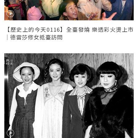
【歷史上的今天0116】全臺發燒 樂透彩火燙上市
｜德雷莎修女抵臺訪問