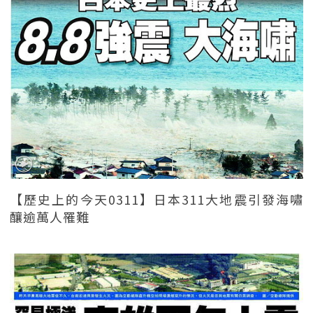
【歷史上的今天0311】日本311大地震引發海嘯
釀逾萬人罹難