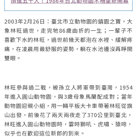
擠進五千人！1986年台北動物園木柵重新開幕
2003年2月26日：臺北市立動物園的鎮園之寶，大
象林旺過世，走完牠86歲曲折的一生；一輩子不
喜歡下水的林旺，過世前幾天都泡在水裡、緩解疼
痛，在凌晨用最舒服的姿勢，躺在水池邊沒再睜開
雙眼。
林旺參與過二戰，被孫立人將軍帶到臺灣，1954
年進入圓山動物園，與3歲母象馬蘭配成對；當年
動物園迎親小組，用一輛平板大卡車帶著林旺從旗
山出發，前後花了兩天兩夜走了370公里到臺北，
林旺進入圓山動物園時，霎時獅吼、虎嘯、猿啼，
似乎也在歡迎這位新郎的到來。