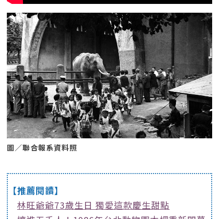
圖／聯合報系資料照
【推薦閱讀】
林旺爺爺73歲生日 獨愛這款慶生甜點