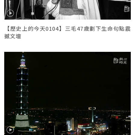
【歷史上的今天0104】三毛47歲劃下生命句點震
撼文壇