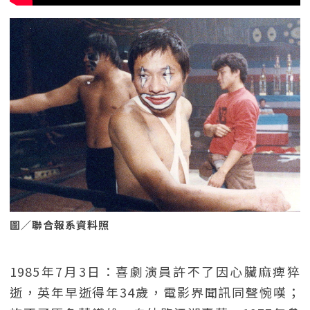
圖／聯合報系資料照
1985年7月3日：喜劇演員許不了因心臟麻痺猝
逝，英年早逝得年34歲，電影界聞訊同聲惋嘆；