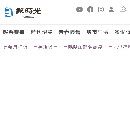
娛樂賽事
時代現場
青春懷舊
城市生活
讀報
＃鬼月行銷
＃美琪樂皂
＃點點印聯名商品
＃老派運