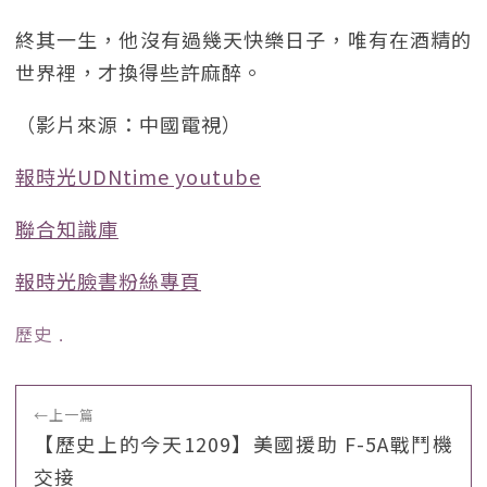
終其一生，他沒有過幾天快樂日子，唯有在酒精的
世界裡，才換得些許麻醉。
（影片來源：中國電視）
報時光UDNtime youtube
聯合知識庫
報時光臉書粉絲專頁
歷史
﹒
←
上一篇
【歷史上的今天1209】美國援助 F-5A戰鬥機
交接