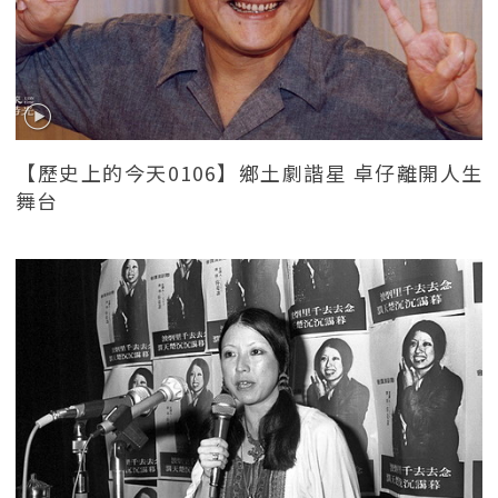
【歷史上的今天0106】鄉土劇諧星 卓仔離開人生
舞台