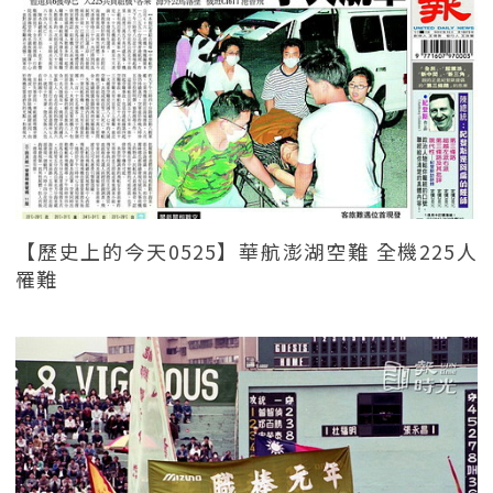
【歷史上的今天0525】華航澎湖空難 全機225人
罹難