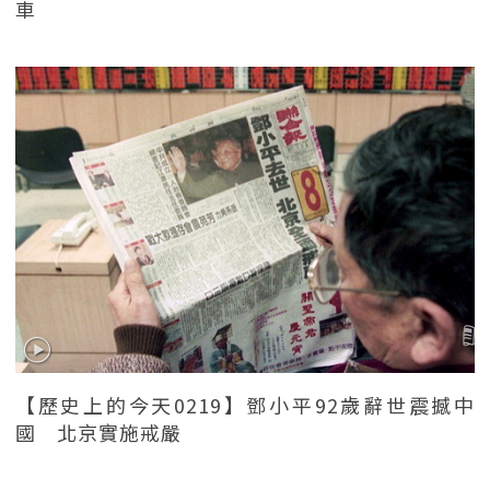
車
【歷史上的今天0219】鄧小平92歲辭世震撼中
國 北京實施戒嚴