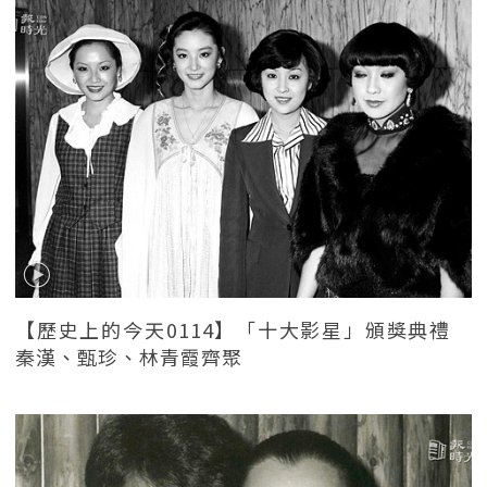
【歷史上的今天0114】「十大影星」頒獎典禮
秦漢、甄珍、林青霞齊聚