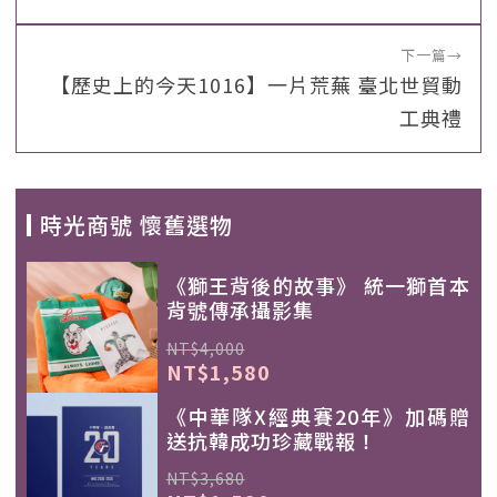
下一篇
→
【歷史上的今天1016】一片荒蕪 臺北世貿動
工典禮
時光商號 懷舊選物
《獅王背後的故事》 統一獅首本
背號傳承攝影集
NT$4,000
NT$1,580
《中華隊X經典賽20年》加碼贈
送抗韓成功珍藏戰報！
NT$3,680