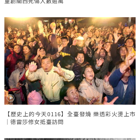
重創關西死傷人數逾萬
【歷史上的今天0116】全臺發燒 樂透彩火燙上市
｜德雷莎修女抵臺訪問