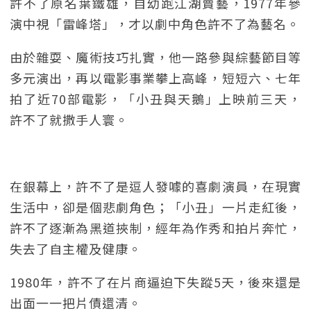
許不了原名葉鐵雄，自幼跑江湖賣藝，1977年參
演中視「雷峰塔」，才以劇中角色許不了為藝名。
由於雜耍、魔術技巧扎實，他一路參與綜藝節目等
多元演出，再以電影事業攀上高峰，短短六、七年
拍了近70部電影，「小丑與天鵝」上映前三天，
許不了就撒手人寰。
在銀幕上，許不了是逗人發噱的喜劇演員，在現實
生活中，卻是個悲劇角色；「小丑」一片走紅後，
許不了逐漸為黑道挾制，經年為作秀和拍片奔忙，
失去了自主權及健康。
1980年，許不了在片商逼迫下失蹤5天，後來還是
出面一一把片債還清。