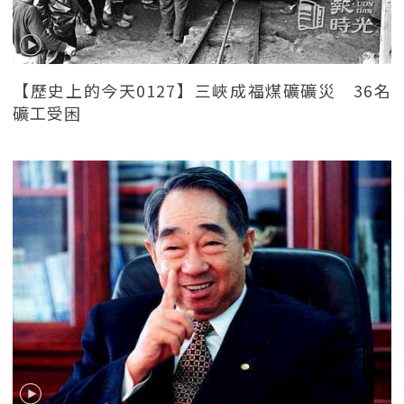
【歷史上的今天0127】三峽成福煤礦礦災 36名
礦工受困