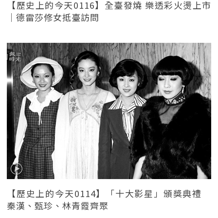
【歷史上的今天0116】全臺發燒 樂透彩火燙上市
｜德雷莎修女抵臺訪問
【歷史上的今天0114】「十大影星」頒獎典禮
秦漢、甄珍、林青霞齊聚