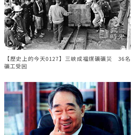
【歷史上的今天0127】三峽成福煤礦礦災 36名
礦工受困