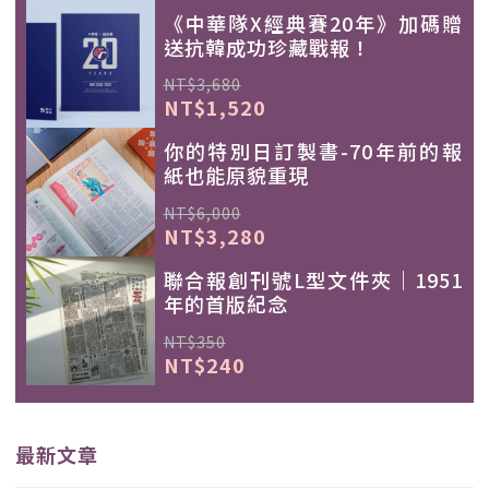
《中華隊X經典賽20年》加碼贈
送抗韓成功珍藏戰報！
NT$3,680
NT$1,520
你的特別日訂製書-70年前的報
紙也能原貌重現
NT$6,000
NT$3,280
聯合報創刊號L型文件夾｜1951
年的首版紀念
NT$350
NT$240
最新文章