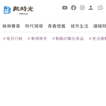
娛樂賽事
時代現場
青春懷舊
城市生活
讀報
＃鬼月行銷
＃美琪樂皂
＃點點印聯名商品
＃老派運