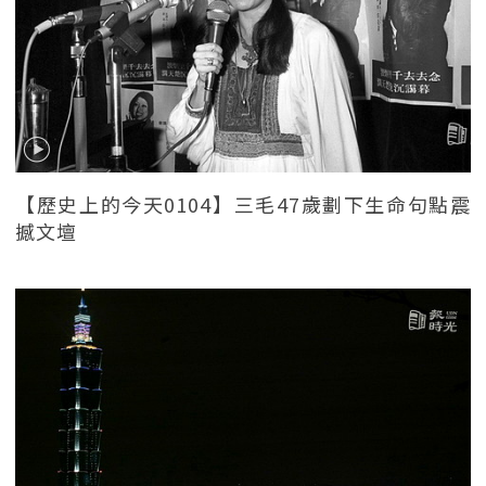
【歷史上的今天0104】三毛47歲劃下生命句點震
撼文壇