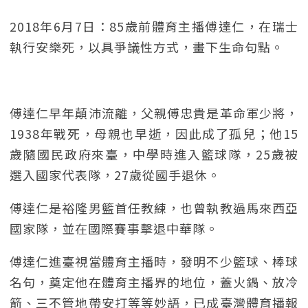
2018年6月7日：85歲前體育主播傅達仁，在瑞士
執行安樂死，以具爭議性方式，畫下生命句點。
傅達仁早年顛沛流離，父親傅忠貴是革命軍少將，
1938年戰死，母親也早逝，因此成了孤兒；他15
歲隨國民政府來臺，中學時進入籃球隊，25歲被
選入國家代表隊，27歲從國手退休。
傅達仁是裕隆男籃首任教練，也曾執教過馬來西亞
國家隊，並在國際賽事擊退中華隊。
傅達仁進臺視當體育主播時，發明不少籃球、棒球
名句，奠定他在體育主播界的地位，蓋火鍋、放冷
箭、三不管地帶安打等等妙語，已成臺灣體育播報