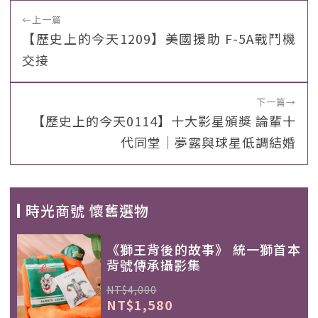
←
上一篇
【歷史上的今天1209】美國援助 F-5A戰鬥機
交接
下一篇
→
【歷史上的今天0114】十大影星頒獎 論輩十
代同堂｜夢露與球星低調結婚
時光商號 懷舊選物
《獅王背後的故事》 統一獅首本
背號傳承攝影集
NT$4,000
NT$1,580