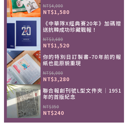
NT$4,000
NT$1,580
《中華隊X經典賽20年》加碼贈
送抗韓成功珍藏戰報！
NT$3,680
NT$1,520
你的特別日訂製書-70年前的報
紙也能原貌重現
NT$6,000
NT$3,280
聯合報創刊號L型文件夾｜1951
年的首版紀念
NT$350
NT$240