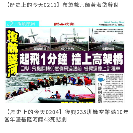
【歷史上的今天0211】布袋戲宗師黃海岱辭世
【歷史上的今天0204】復興235班機空難滿10年
當年墜基隆河釀43死悲劇