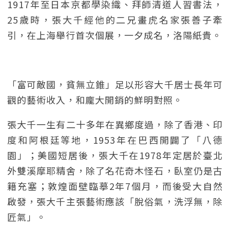
1917年至日本京都學染織、拜師清道人習書法，
25歲時，張大千經他的二兄畫虎名家張善子牽
引，在上海舉行首次個展，一夕成名，洛陽紙貴。
「富可敵國，貧無立錐」足以形容大千居士長年可
觀的藝術收入，和龐大開銷的鮮明對照。
張大千一生有二十多年在異鄉度過，除了香港、印
度和阿根廷等地，1953年在巴西開闢了「八德
園」；美國短居後，張大千在1978年定居於臺北
外雙溪摩耶精舍，除了名花奇木怪石，臥室仍是古
籍充塞；敦煌面壁臨摹2年7個月，而後受大自然
啟發，張大千主張藝術應該「脫俗氣，洗浮無，除
匠氣」。