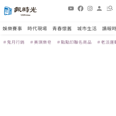
娛樂賽事
時代現場
青春懷舊
城市生活
讀報
＃鬼月行銷
＃美琪樂皂
＃點點印聯名商品
＃老派運