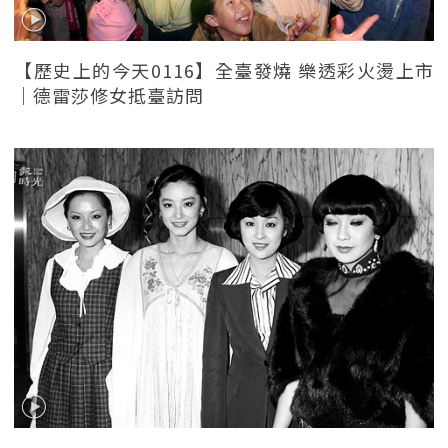
【歷史上的今天0116】全臺發燒 樂透彩火燙上市
｜德雷莎修女抵臺訪問