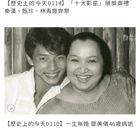
【歷史上的今天0114】「十大影星」頒獎典禮
秦漢、甄珍、林青霞齊聚
【歷史上的今天0110】一生無婚 鄒美儀46歲病逝