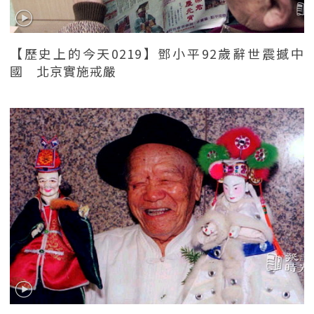
【歷史上的今天0219】鄧小平92歲辭世震撼中
國 北京實施戒嚴