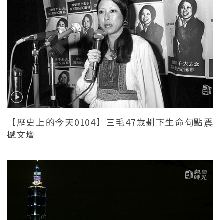
【歷史上的今天0104】三毛47歲劃下生命句點震
撼文壇