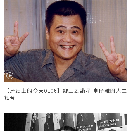
【歷史上的今天0106】鄉土劇諧星 卓仔離開人生
舞台