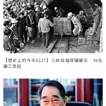
【歷史上的今天0127】三峽成福煤礦礦災 36名
礦工受困