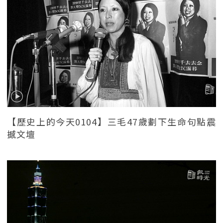
【歷史上的今天0104】三毛47歲劃下生命句點震
撼文壇