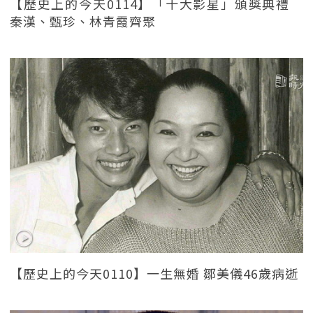
【歷史上的今天0114】「十大影星」頒獎典禮
秦漢、甄珍、林青霞齊聚
【歷史上的今天0110】一生無婚 鄒美儀46歲病逝