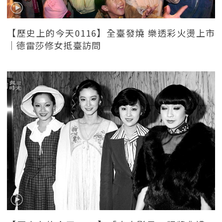
【歷史上的今天0116】全臺發燒 樂透彩火燙上市
｜德雷莎修女抵臺訪問