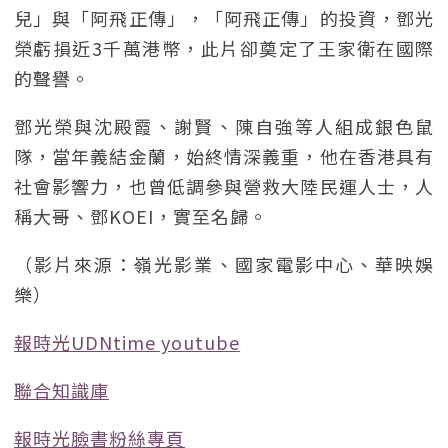
兒」與「阿飛正傳」，「阿飛正傳」的投資，鄧光
榮虧損近3千萬港幣，此片卻奠定了王家衛在國際
的聲譽。
鄧光榮與沈殿霞、謝賢、陳自強等人組成銀色鼠
隊，當年義結金蘭，始終情深義重，他在香港具有
社會影響力，也曾低調參與營救大陸民運人士，人
稱大哥、鄧KOEI，實至名歸。
（影片來源：嶺光影業、國家電影中心、華映娛
樂）
報時光UDNtime youtube
聯合知識庫
報時光臉書粉絲專頁