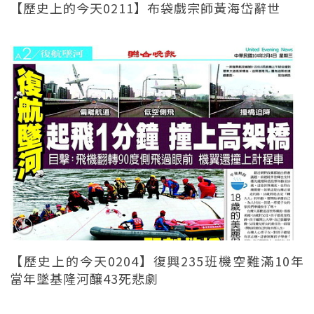
【歷史上的今天0211】布袋戲宗師黃海岱辭世
【歷史上的今天0204】復興235班機空難滿10年
當年墜基隆河釀43死悲劇