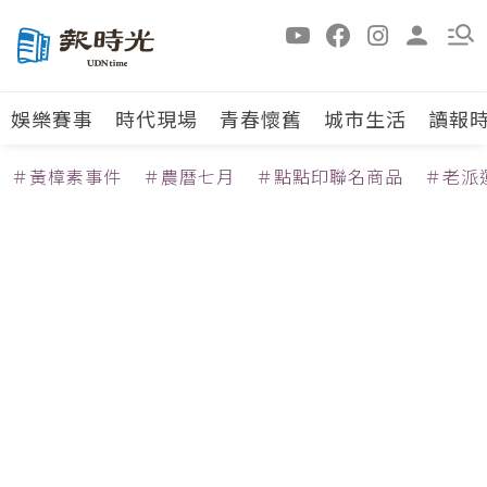
娛樂賽事
時代現場
青春懷舊
城市生活
讀報
＃黃樟素事件
＃農曆七月
＃點點印聯名商品
＃老派