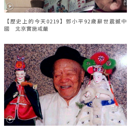
【歷史上的今天0219】鄧小平92歲辭世震撼中
國 北京實施戒嚴