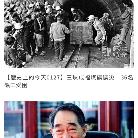
【歷史上的今天0127】三峽成福煤礦礦災 36名
礦工受困