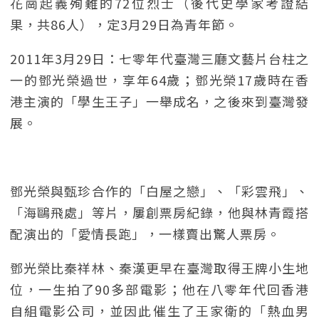
花崗起義殉難的72位烈士（後代史學家考證結
果，共86人），定3月29日為青年節。
2011年3月29日：七零年代臺灣三廳文藝片台柱之
一的鄧光榮過世，享年64歲；鄧光榮17歲時在香
港主演的「學生王子」一舉成名，之後來到臺灣發
展。
鄧光榮與甄珍合作的「白屋之戀」、「彩雲飛」、
「海鷗飛處」等片，屢創票房紀錄，他與林青霞搭
配演出的「愛情長跑」，一樣賣出驚人票房。
鄧光榮比秦祥林、秦漢更早在臺灣取得王牌小生地
位，一生拍了90多部電影；他在八零年代回香港
自組電影公司，並因此催生了王家衛的「熱血男