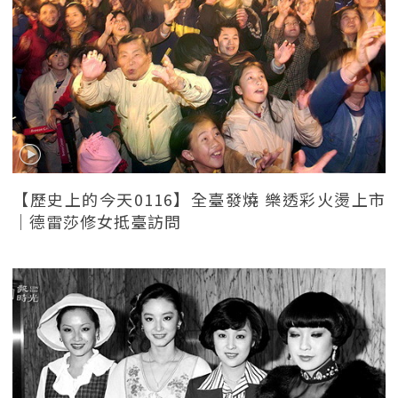
【歷史上的今天0116】全臺發燒 樂透彩火燙上市
｜德雷莎修女抵臺訪問