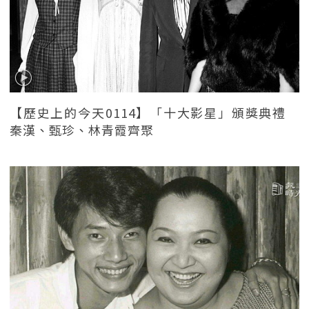
【歷史上的今天0114】「十大影星」頒獎典禮
秦漢、甄珍、林青霞齊聚