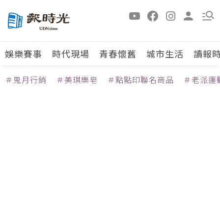
娛樂賽事
時代現場
青春懷舊
城市生活
讀報
＃鬼月行銷
＃美琪樂皂
＃點點印聯名商品
＃老派運