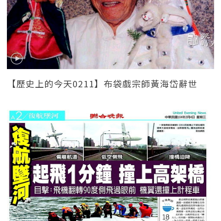
【歷史上的今天0211】布袋戲宗師黃海岱辭世