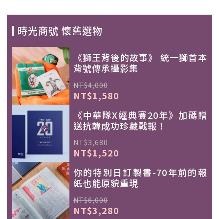
時光商號 懷舊選物
《獅王背後的故事》 統一獅首本
背號傳承攝影集
NT$4,000
NT$1,580
《中華隊X經典賽20年》加碼贈
送抗韓成功珍藏戰報！
NT$3,680
NT$1,520
你的特別日訂製書-70年前的報
紙也能原貌重現
NT$6,000
NT$3,280