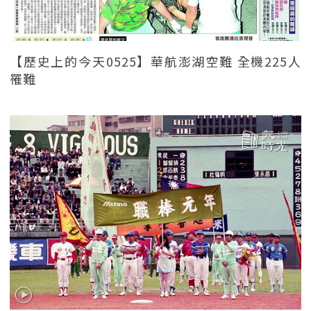
【歷史上的今天0525】華航澎湖空難 全機225人
罹難