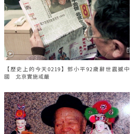
【歷史上的今天0219】鄧小平92歲辭世震撼中
國 北京實施戒嚴