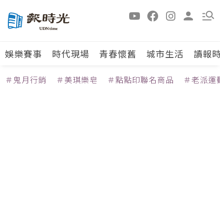
娛樂賽事
時代現場
青春懷舊
城市生活
讀報
＃鬼月行銷
＃美琪樂皂
＃點點印聯名商品
＃老派運