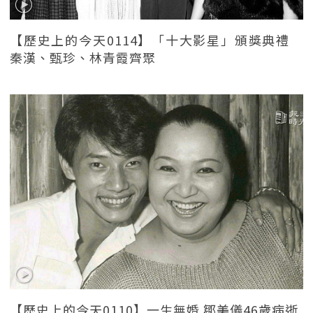
【歷史上的今天0114】「十大影星」頒獎典禮
秦漢、甄珍、林青霞齊聚
【歷史上的今天0110】一生無婚 鄒美儀46歲病逝