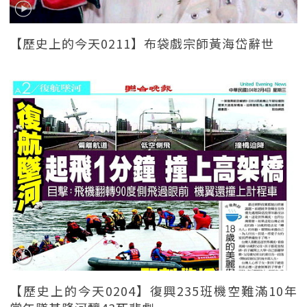
【歷史上的今天0211】布袋戲宗師黃海岱辭世
【歷史上的今天0204】復興235班機空難滿10年