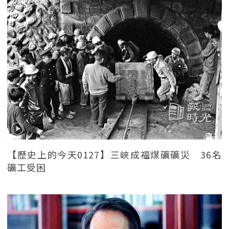
【歷史上的今天0127】三峽成福煤礦礦災 36名
礦工受困