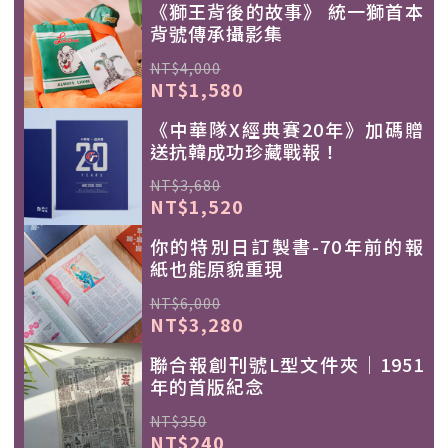
《獅王背後的故事》 統一獅首本
背號傳承攝影集
NT$4,000
NT$1,580
《中華隊X經典賽20年》加碼贈
送抗韓成功珍藏戰報！
NT$3,680
NT$1,520
你的特別日訂製書-70年前的報
紙也能原貌重現
NT$6,000
NT$3,280
聯合報創刊號L型文件夾｜1951
年的首版紀念
NT$350
NT$240