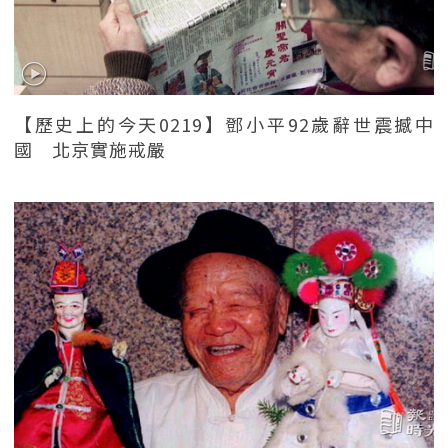
【歷史上的今天0219】鄧小平92歲辭世震撼中
國 北京實施戒嚴