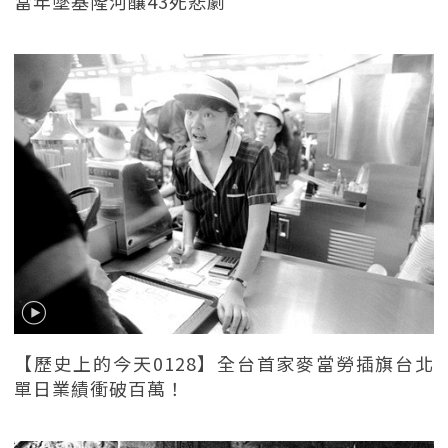
當年墜基隆河釀43死悲劇
【歷史上的今天0128】全台首家麥當勞插旗台北
單日業績衝破百萬！