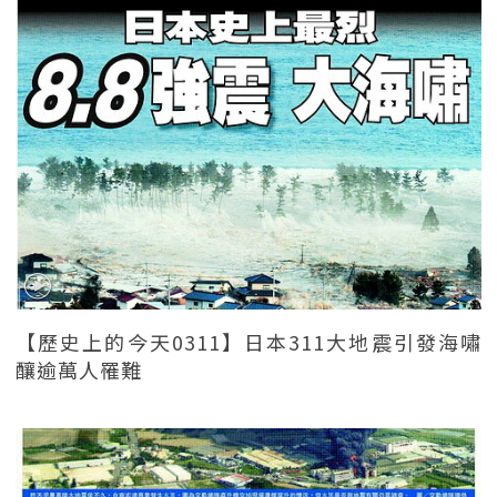
【歷史上的今天0311】日本311大地震引發海嘯
釀逾萬人罹難