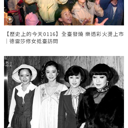
【歷史上的今天0116】全臺發燒 樂透彩火燙上市
｜德雷莎修女抵臺訪問