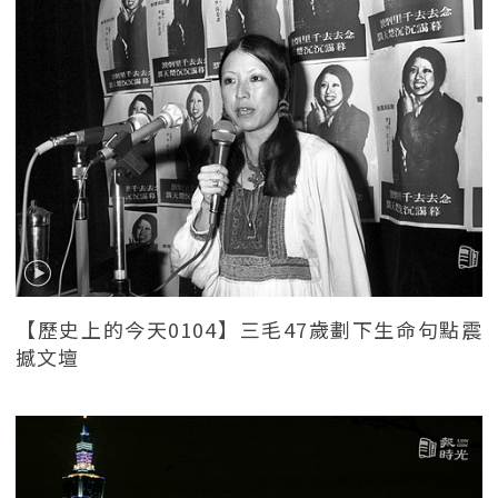
【歷史上的今天0104】三毛47歲劃下生命句點震
撼文壇