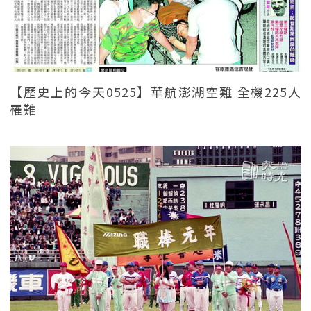
【歷史上的今天0525】華航澎湖空難 全機225人
罹難