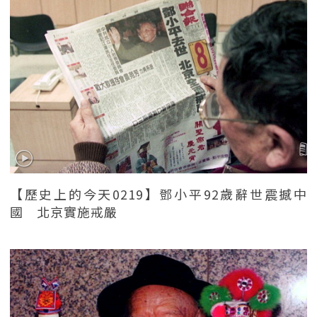
【歷史上的今天0219】鄧小平92歲辭世震撼中
國 北京實施戒嚴