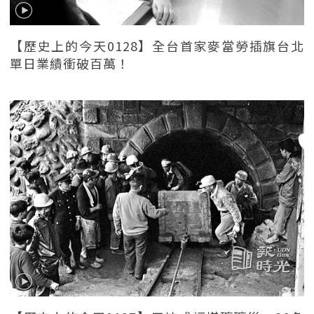
【歷史上的今天0128】全台首家麥當勞插旗台北
單日業績衝破百萬！