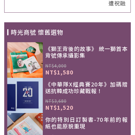
遭祝融
時光商號 懷舊選物
《獅王背後的故事》 統一獅首本
背號傳承攝影集
NT$4,000
NT$1,580
《中華隊X經典賽20年》加碼贈
送抗韓成功珍藏戰報！
NT$3,680
NT$1,520
你的特別日訂製書-70年前的報
紙也能原貌重現