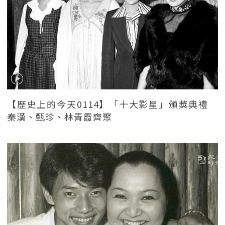
【歷史上的今天0114】「十大影星」頒獎典禮
秦漢、甄珍、林青霞齊聚