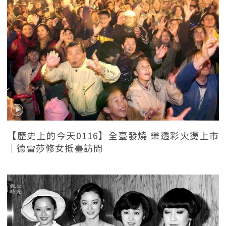
【歷史上的今天0116】全臺發燒 樂透彩火燙上市
｜德雷莎修女抵臺訪問