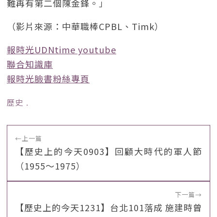
難再有第二個陳金鋒。」
（影片來源：中華職棒CPBL、Timk）
報時光UDNtime youtube
聯合知識庫
報時光臉書粉絲專頁
歷史
﹒
←
上一篇
【歷史上的今天0903】回顧大時代的軍人節
（1955～1975）
下一篇
→
【歷史上的今天1231】台北101落成 施建時曾