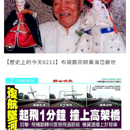
【歷史上的今天0211】布袋戲宗師黃海岱辭世