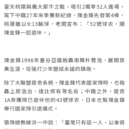
當天桃猿與義大犀牛之戰，吸引2萬零52人進場，
寫下中職27年來季賽新紀錄，陳金鋒先發第4棒，
桃猿雖以9:13輸球，老闆宣布：「52號球衣，隨
陳金鋒一起退休。」
陳金鋒1998年曼谷亞運砲轟南韓朴贊浩，展開旅
美生涯，從強打少年變成永遠的鋒砲。
除了大聯盟道奇系統，陳金鋒代表國家隊時，也砲
轟上原浩治、達比修有等名投；中職之外，道奇
1A奔騰隊已退休他的43號球衣，日本也幫陳金鋒
舉行國家隊引退儀式。
猿隊總教練洪一中說：「臺灣只有這一人，以後很