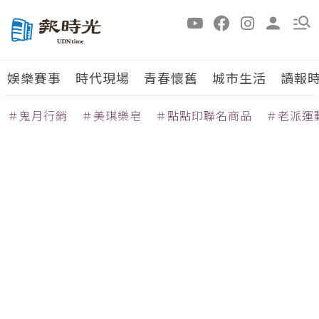
娛樂賽事
時代現場
青春懷舊
城市生活
讀報
＃鬼月行銷
＃美琪樂皂
＃點點印聯名商品
＃老派運