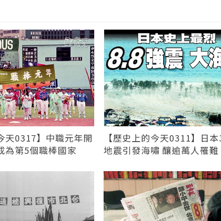
天0317】中職元年開
【歷史上的今天0311】日本3
成為第5個職棒國家
地震引發海嘯 釀逾萬人罹難