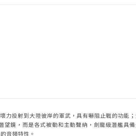
將破壞力投射到大陸彼岸的軍武，具有嚇阻止戰的功能
潛望鏡，而是各式被動和主動聲納，劍龍級潛艦具備
標的音頻特性。