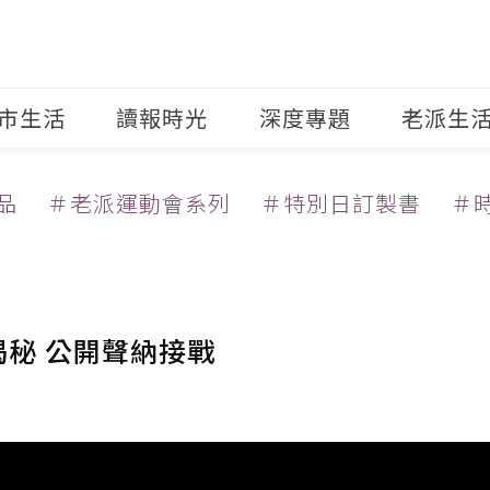
市生活
讀報時光
深度專題
老派生
品
＃老派運動會系列
＃特別日訂製書
＃
揭秘 公開聲納接戰