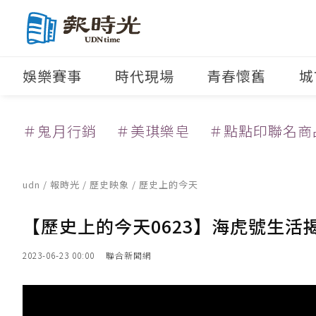
娛樂賽事
時代現場
青春懷舊
城
＃鬼月行銷
＃美琪樂皂
＃點點印聯名商
udn
/
報時光
/
歷史映象
/ 歷史上的今天
【歷史上的今天0623】海虎號生活
2023-06-23 00:00
聯合新聞網