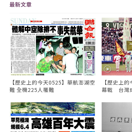
最新文章
【歷史上的今天0525】華航澎湖空
【歷史上的今
難 全機225人罹難
幕戰 台灣