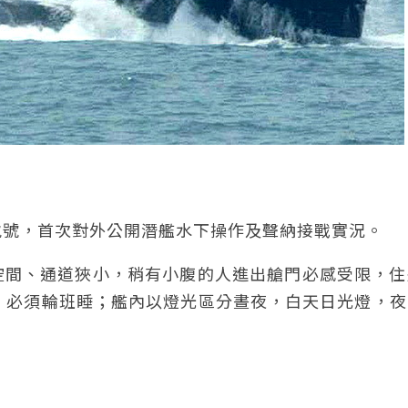
海虎號，首次對外公開潛艦水下操作及聲納接戰實況。
空間、通道狹小，稍有小腹的人進出艙門必感受限，住
，必須輪班睡；艦內以燈光區分晝夜，白天日光燈，夜