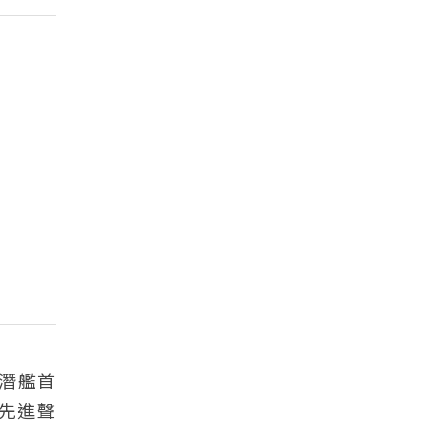
；潛艦首
先進聲