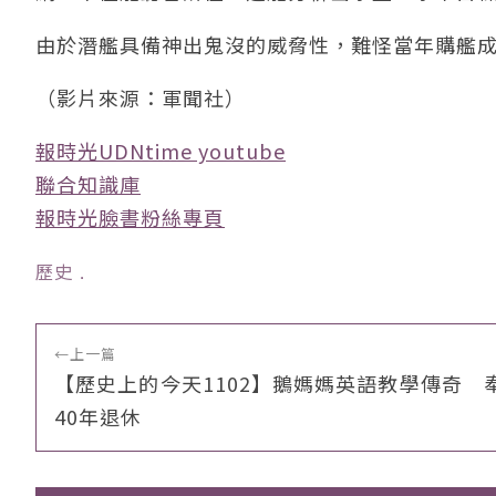
由於潛艦具備神出鬼沒的威脅性，難怪當年購艦
（影片來源：軍聞社）
報時光UDNtime youtube
聯合知識庫
報時光臉書粉絲專頁
歷史
﹒
←
上一篇
【歷史上的今天1102】鵝媽媽英語教學傳奇 
40年退休