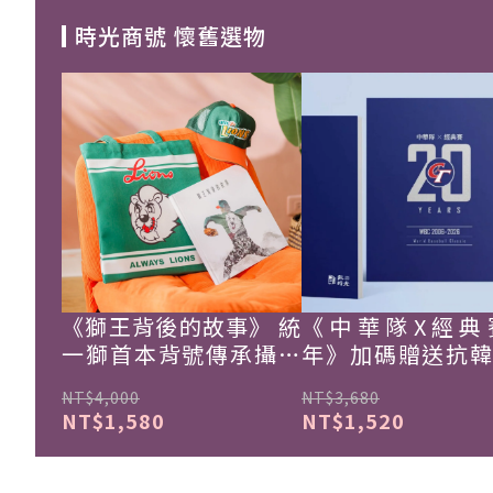
時光商號 懷舊選物
《獅王背後的故事》 統
《中華隊X經典
一獅首本背號傳承攝影
年》加碼贈送抗
集
珍藏戰報！
NT$4,000
NT$3,680
NT$1,580
NT$1,520