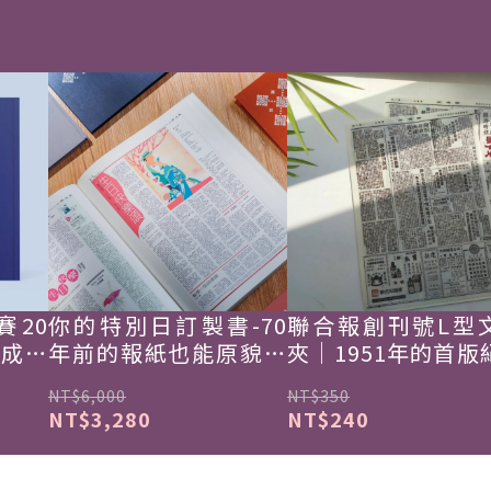
賽20
你的特別日訂製書-70
聯合報創刊號L型
韓成功
年前的報紙也能原貌重
夾｜1951年的首版
現
NT$6,000
NT$350
NT$3,280
NT$240