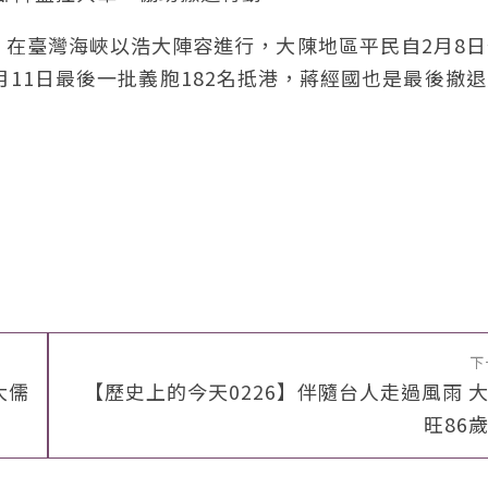
，在臺灣海峽以浩大陣容進行，大陳地區平民自2月8
月11日最後一批義胞182名抵港，蔣經國也是最後撤
下
大儒
【歷史上的今天0226】伴隨台人走過風雨 
旺86