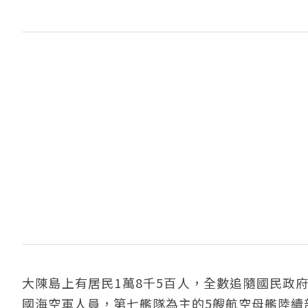
大陳島上有居民1萬8千5百人，全數追隨國民政
國海空軍人員，第七艦隊為主的5艘航空母艦陸續