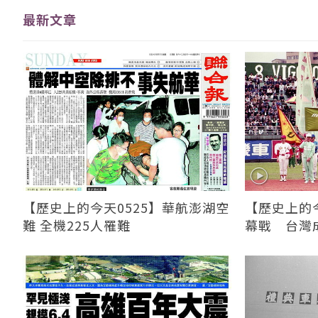
最新文章
【歷史上的今天0525】華航澎湖空
【歷史上的今
難 全機225人罹難
幕戰 台灣