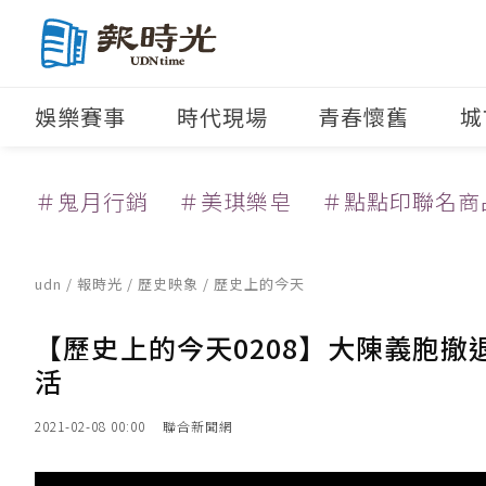
娛樂賽事
時代現場
青春懷舊
城
＃鬼月行銷
＃美琪樂皂
＃點點印聯名商
udn
/
報時光
/
歷史映象
/ 歷史上的今天
【歷史上的今天0208】大陳義胞撤
活
2021-02-08 00:00
聯合新聞網