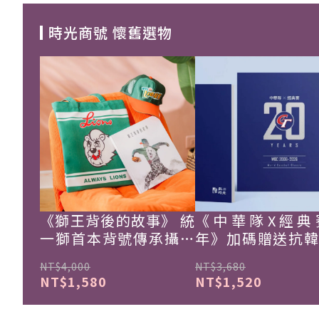
時光商號 懷舊選物
《獅王背後的故事》 統
《中華隊X經典
一獅首本背號傳承攝影
年》加碼贈送抗
集
珍藏戰報！
NT$4,000
NT$3,680
NT$1,580
NT$1,520