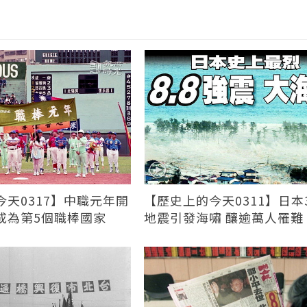
天0317】中職元年開
【歷史上的今天0311】日本3
成為第5個職棒國家
地震引發海嘯 釀逾萬人罹難