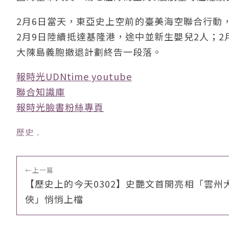
2月6日當天，東亞史上空前的臺美海空聯合行動
2月9日陸續抵達基隆港，途中並新生嬰兒2人；2
大陳島義胞撤退計劃終告一段落。
報時光UDNtime youtube
聯合知識庫
報時光臉書粉絲專頁
歷史
﹒
←
上一篇
【歷史上的今天0302】史艷文首開亮相「雲州
俠」悄悄上檔