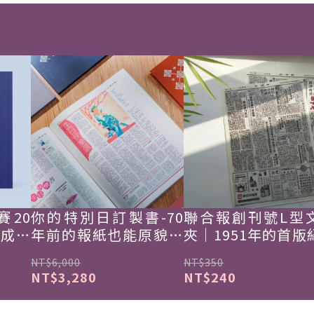
賽20
你的特別日訂製書-70
聯合報創刊號L型
韓成功
年前的報紙也能原貌重
夾｜1951年的首版
現
NT$6,000
NT$350
NT$3,280
NT$240