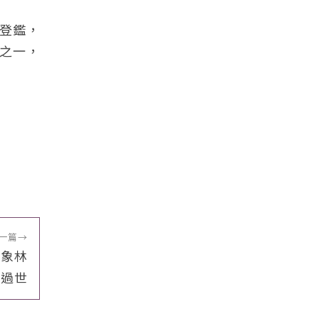
日登鑑，
退之一，
一篇
→
大象林
歲過世