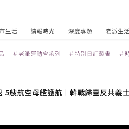
市生活
讀報時光
深度專題
老派生
品
＃老派運動會系列
＃特別日訂製書
＃
退 5艘航空母艦護航｜韓戰歸臺反共義