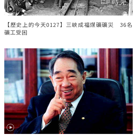
【歷史上的今天0127】三峽成福煤礦礦災 36名
礦工受困