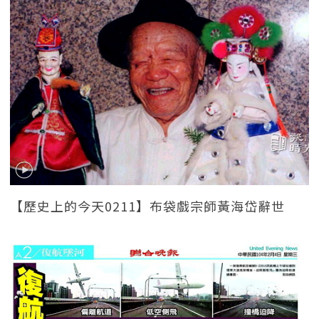
【歷史上的今天0211】布袋戲宗師黃海岱辭世