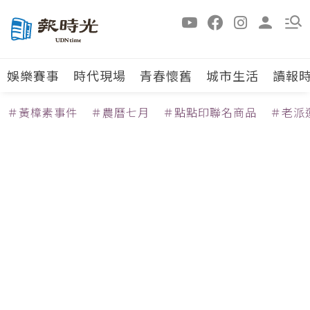
娛樂賽事
時代現場
青春懷舊
城市生活
讀報
＃黃樟素事件
＃農曆七月
＃點點印聯名商品
＃老派