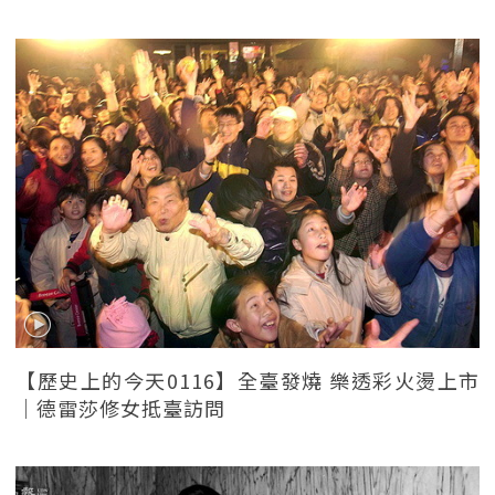
【歷史上的今天0116】全臺發燒 樂透彩火燙上市
｜德雷莎修女抵臺訪問