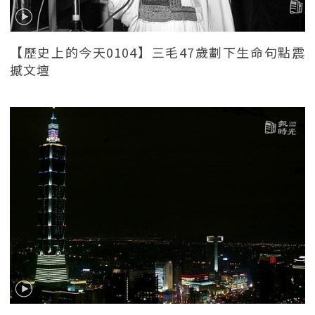
【歷史上的今天0104】三毛47歲劃下生命句點震
撼文壇