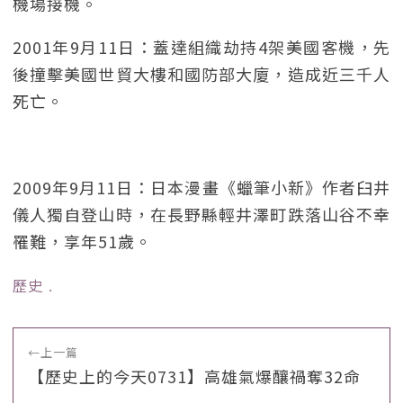
機場接機。
2001年9月11日：蓋達組織劫持4架美國客機，先
後撞擊美國世貿大樓和國防部大廈，造成近三千人
死亡。
2009年9月11日：日本漫畫《蠟筆小新》作者臼井
儀人獨自登山時，在長野縣輕井澤町跌落山谷不幸
罹難，享年51歲。
歷史
﹒
←
上一篇
【歷史上的今天0731】高雄氣爆釀禍奪32命