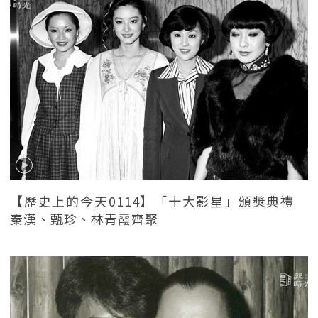
【歷史上的今天0114】「十大影星」頒獎典禮
秦漢、甄珍、林青霞齊聚