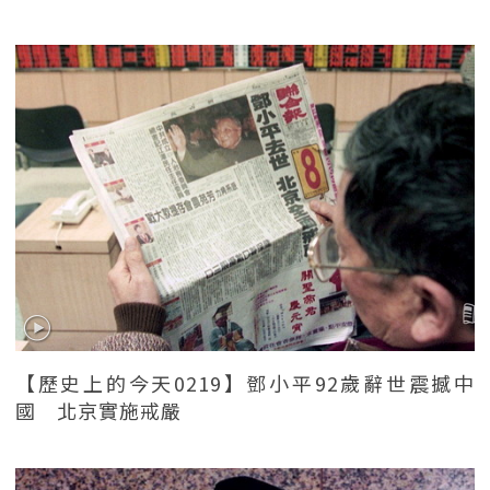
【歷史上的今天0219】鄧小平92歲辭世震撼中
國 北京實施戒嚴