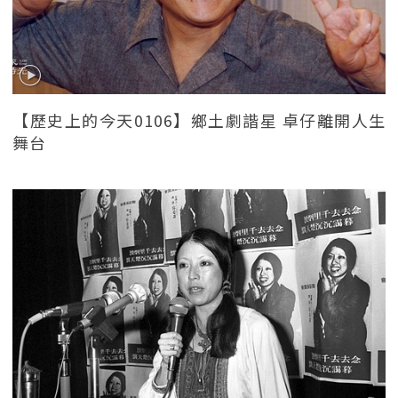
【歷史上的今天0106】鄉土劇諧星 卓仔離開人生
舞台