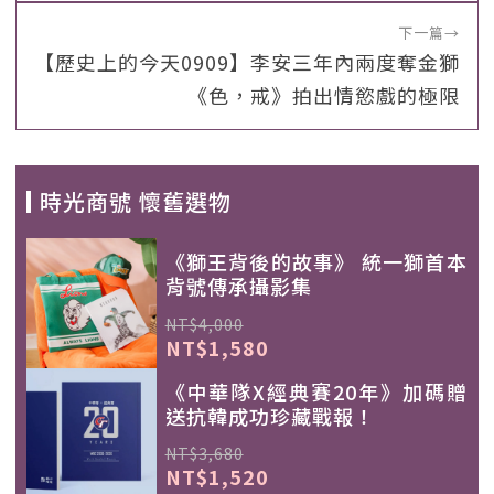
下一篇
→
【歷史上的今天0909】李安三年內兩度奪金獅
《色，戒》拍出情慾戲的極限
時光商號 懷舊選物
《獅王背後的故事》 統一獅首本
背號傳承攝影集
NT$4,000
NT$1,580
《中華隊X經典賽20年》加碼贈
送抗韓成功珍藏戰報！
NT$3,680
NT$1,520