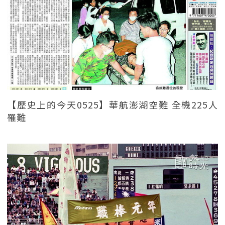
【歷史上的今天0525】華航澎湖空難 全機225人
罹難