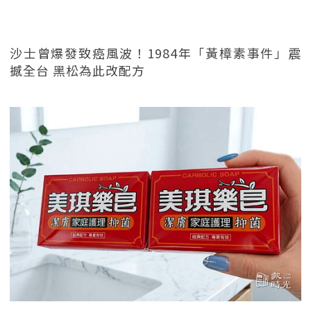
沙士曾爆發致癌風波！1984年「黃樟素事件」震
撼全台 黑松為此改配方