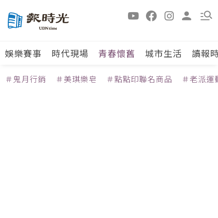
娛樂賽事
時代現場
青春懷舊
城市生活
讀報
＃鬼月行銷
＃美琪樂皂
＃點點印聯名商品
＃老派運