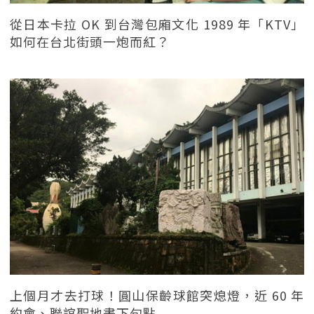
從日本卡拉 OK 到台灣包廂文化 1989 年「KTV」
如何在台北街頭一炮而紅？
上個月才去打球！圓山保齡球館突熄燈，近 60 年
約會、聯誼聖地畫下句點