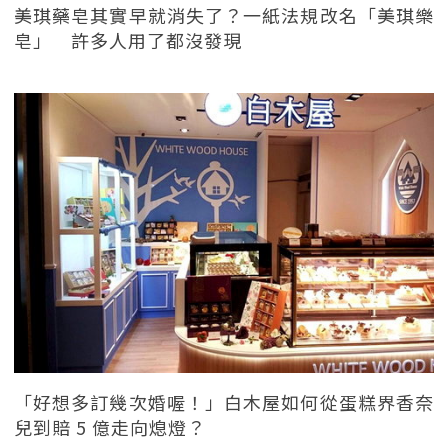
美琪藥皂其實早就消失了？一紙法規改名「美琪樂
皂」 許多人用了都沒發現
「好想多訂幾次婚喔！」白木屋如何從蛋糕界香奈
兒到賠 5 億走向熄燈？