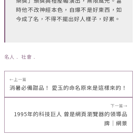
樂獎」頒獎典禮壓軸演出，無限風光。當
時他不改神經本色，自爆不是好東西，如
今成了名，不得不擺出好人樣子，好累。
名人
﹒
社會
﹒
←
上一篇
消暑必備甜品！ 愛玉的命名原來是這樣來的！
下一篇
→
1995年的科技巨人 曾是網頁瀏覽器的領導品
牌｜網景