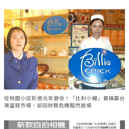
從桃園小店到億元年營收！「比利小雞」曾稱霸台
灣蛋糕市場，卻因財務危機黯然退場