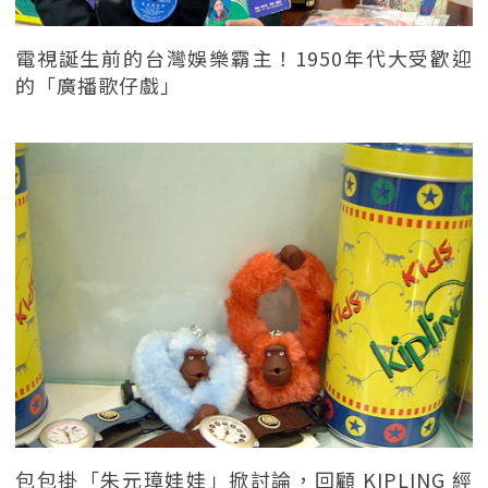
電視誕生前的台灣娛樂霸主！1950年代大受歡迎
的「廣播歌仔戲」
包包掛「朱元璋娃娃」掀討論，回顧 KIPLING 經