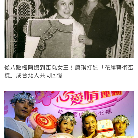
從八點檔阿嬤到蛋糕女王！唐琪打造「花旗藝術蛋
糕」成台北人共同回憶