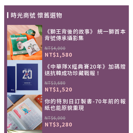
時光商號 懷舊選物
《獅王背後的故事》 統一獅首本
背號傳承攝影集
NT$4,000
NT$1,580
《中華隊X經典賽20年》加碼贈
送抗韓成功珍藏戰報！
NT$3,680
NT$1,520
你的特別日訂製書-70年前的報
紙也能原貌重現
NT$6,000
NT$3,280