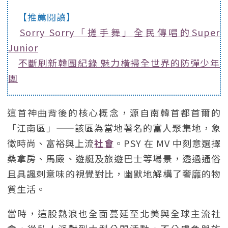
【推薦閱讀】
Sorry Sorry「搓手舞」全民傳唱的Super
Junior
不斷刷新韓團紀錄 魅力橫掃全世界的防彈少年
團
這首神曲背後的核心概念，源自南韓首都首爾的
「江南區」——該區為當地著名的富人聚集地，象
徵時尚、富裕與上流
社會
。PSY 在 MV 中刻意選擇
桑拿房、馬廄、遊艇及旅遊巴士等場景，透過通俗
且具諷刺意味的視覺對比，幽默地解構了奢靡的物
質生活。
當時，這股熱浪也全面蔓延至北美與全球主流社