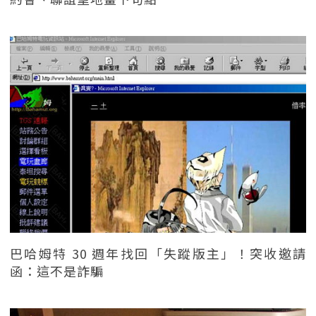
巴哈姆特 30 週年找回「失蹤版主」！突收邀請
函：這不是詐騙