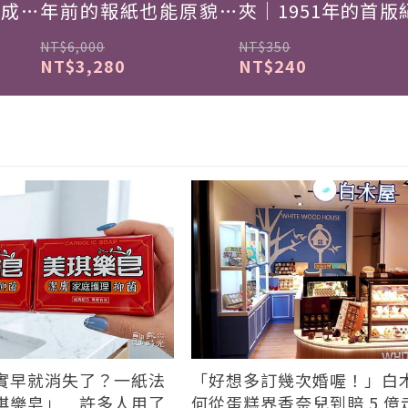
韓成功
年前的報紙也能原貌重
夾｜1951年的首版
現
NT$6,000
NT$350
NT$3,280
NT$240
實早就消失了？一紙法
「好想多訂幾次婚喔！」白
琪樂皂」 許多人用了
何從蛋糕界香奈兒到賠 5 億