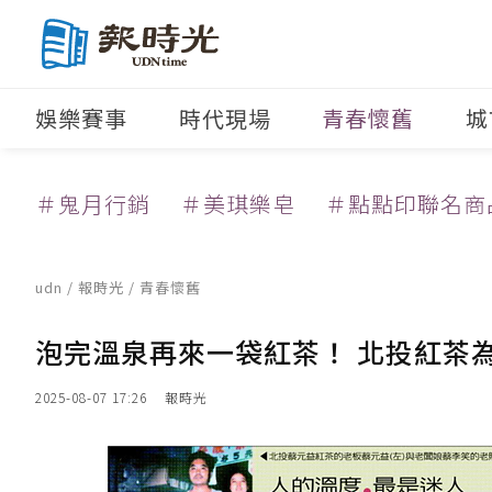
娛樂賽事
時代現場
青春懷舊
城
＃鬼月行銷
＃美琪樂皂
＃點點印聯名商
udn
/
報時光
/
青春懷舊
泡完溫泉再來一袋紅茶！ 北投紅茶
2025-08-07 17:26
報時光