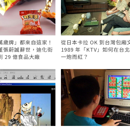
萬歲牌」都來自這家！
從日本卡拉 OK 到台灣包廂
董張蔚誠辭世，迪化街
1989 年「KTV」如何在台
 29 億食品大廠
一炮而紅？