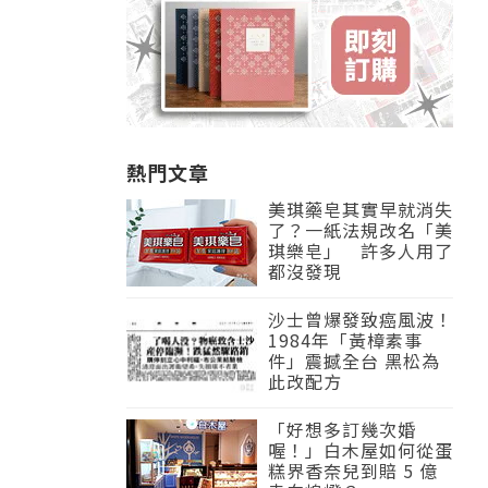
熱門文章
美琪藥皂其實早就消失
了？一紙法規改名「美
琪樂皂」 許多人用了
都沒發現
沙士曾爆發致癌風波！
1984年「黃樟素事
件」震撼全台 黑松為
此改配方
「好想多訂幾次婚
喔！」白木屋如何從蛋
糕界香奈兒到賠 5 億