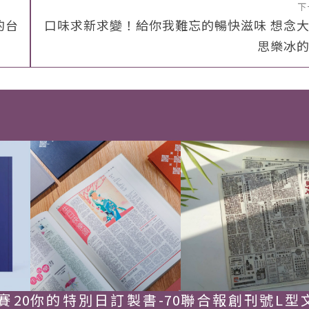
下
的台
口味求新求變！給你我難忘的暢快滋味 想念
思樂冰
賽20
你的特別日訂製書-70
聯合報創刊號L型