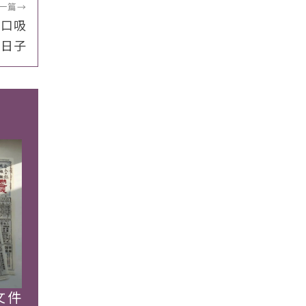
一篇
→
大口吸
的日子
文件