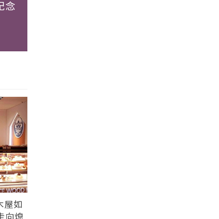
紀念
木屋如
走向熄