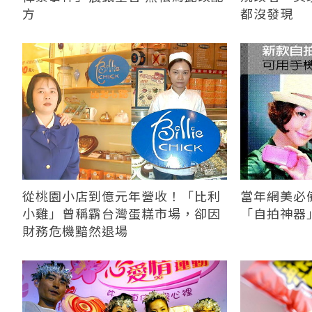
方
都沒發現
從桃園小店到億元年營收！「比利
當年網美必
小雞」曾稱霸台灣蛋糕市場，卻因
「自拍神器」 
財務危機黯然退場