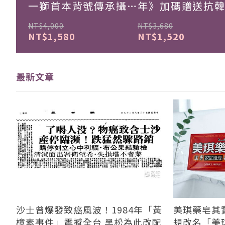
一獅首本背號傳承攝影
年》加碼贈送抗
集
珍藏戰報！
NT$4,000
NT$3,680
NT$1,580
NT$1,520
最新文章
沙士曾爆發致癌風波！1984年「黃
美琪藥皂其
樟素事件」震撼全台 黑松為此改配
規改名「美