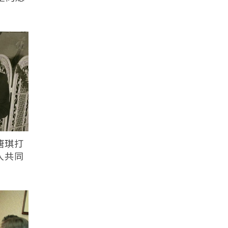
唐琪打
人共同