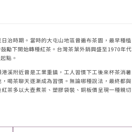
至日治時期。當時的大屯山地區曾遍布茶園，最早種植
鼓勵下開始轉種紅茶。台灣茶葉外銷興盛至1970年
的起點。
磺港溪附近曾是工業重鎮，工人習慣下工後來杯茶消暑
地，喝茶聊天逐漸成為習慣。無論哪種說法，最終都與
投紅茶多以大壺煮茶、塑膠袋裝、銅板價呈現一種親切