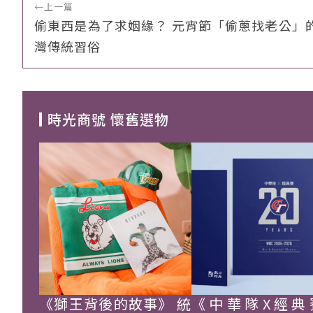
←
上一篇
偷東西是為了求姻緣？ 元宵節「偷蔥找老公」
灣傳統習俗
時光商號 懷舊選物
《獅王背後的故事》 統
《中華隊X經典