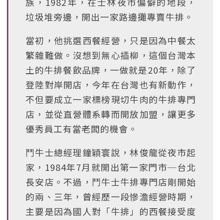
族，1982年，在士林夜市偏僻的地段，
垃圾堆旁邊，開出一家路邊攤專賣牛排。
當初，他挑選西餐經營，只是因為中餐太
繁雜難做。沒想到無心插柳，這個台灣本
土的牛排餐飲品牌，一做就是20年，除了
登陸對岸開店，今年在台灣也有新動作，
不但要成立一家標榜現切牛肉的牛排專門
店，並從直營體系轉而開放加盟，讓更多
優秀員工有當老闆的機會。
鬥牛士總經理鐘穎寰說，林俊龍從夜市起
家，1984年7月就開出第一家門市─台北
長安店。不過，鬥牛士牛排專門店剛開始
的兩、三年，曾經歷一段慘澹經營時期，
主要是因為國人對「牛排」的西餐接受度