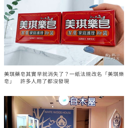
美琪藥皂其實早就消失了？一紙法規改名「美琪樂
皂」 許多人用了都沒發現