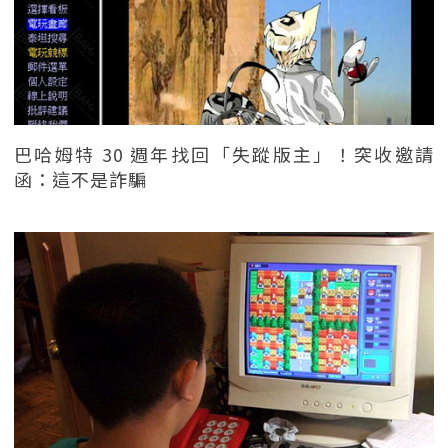
巴哈姆特 30 週年找回「失蹤版主」！突收邀請
函：這不是詐騙