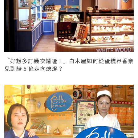
「好想多訂幾次婚喔！」白木屋如何從蛋糕界香奈
兒到賠 5 億走向熄燈？