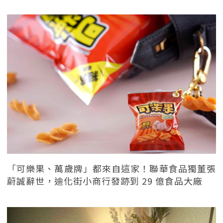
「可樂果、萬歲牌」都來自這家！聯華食品獨董張
蔚誠辭世，迪化街小商行發跡到 29 億食品大廠