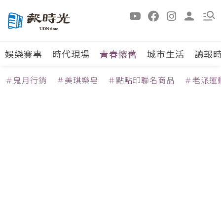
娛樂賽事
時代現場
青春懷舊
城市生活
讀報
＃鬼月行銷
＃美琪樂皂
＃點點印聯名商品
＃老派運