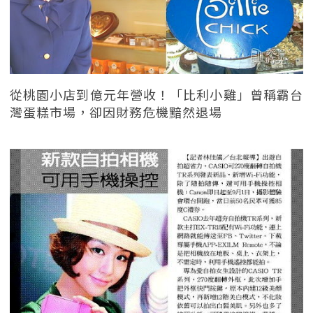
從桃園小店到億元年營收！「比利小雞」曾稱霸台
灣蛋糕市場，卻因財務危機黯然退場