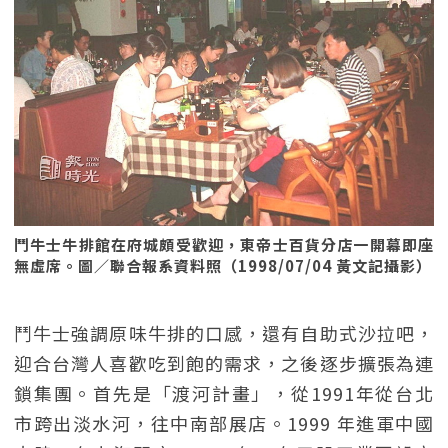
鬥牛士牛排館在府城頗受歡迎，東帝士百貨分店一開幕即座
無虛席。圖／聯合報系資料照（1998/07/04 黃文記攝影）
鬥牛士強調原味牛排的口感，還有自助式沙拉吧，
迎合台灣人喜歡吃到飽的需求，之後逐步擴張為連
鎖集團。首先是「渡河計畫」，從1991年從台北
市跨出淡水河，往中南部展店。1999 年進軍中國