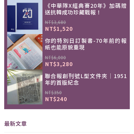
《中華隊X經典賽20年》加碼贈
送抗韓成功珍藏戰報！
NT$3,680
NT$1,520
你的特別日訂製書-70年前的報
紙也能原貌重現
NT$6,000
NT$3,280
聯合報創刊號L型文件夾｜1951
年的首版紀念
NT$350
NT$240
最新文章