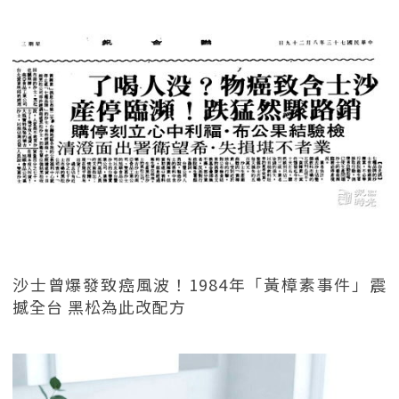
沙士曾爆發致癌風波！1984年「黃樟素事件」震
撼全台 黑松為此改配方