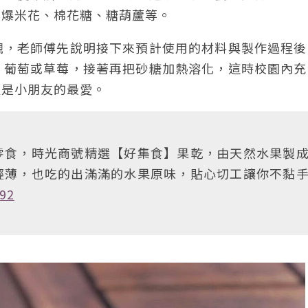
：爆米花、棉花糖、糖葫蘆等。
觀，老師傅先說明接下來預計使用的材料與製作過程後
、葡萄或草莓，接著再把砂糖加熱溶化，這時校園內充
更是小朋友的最愛。
零食，時光商號精選【好集食】果乾，由天然水果製
輕薄，也吃的出滿滿的水果原味，貼心切工讓你不黏
92