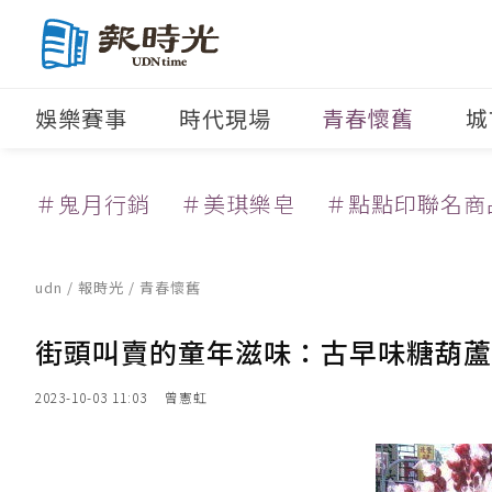
娛樂賽事
時代現場
青春懷舊
城
＃鬼月行銷
＃美琪樂皂
＃點點印聯名商
udn
/
報時光
/
青春懷舊
街頭叫賣的童年滋味：古早味糖葫蘆
2023-10-03 11:03
曾憲虹