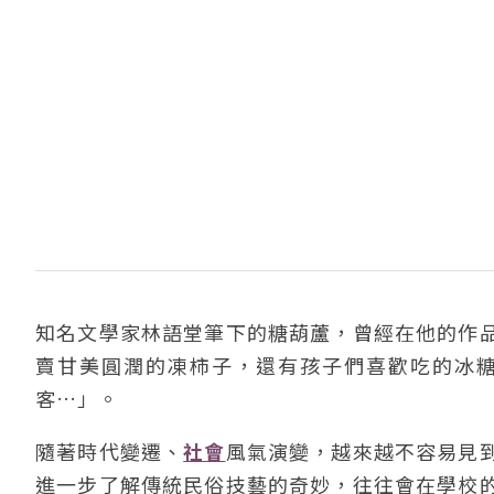
知名文學家林語堂筆下的糖葫蘆，曾經在他的作
賣甘美圓潤的凍柿子，還有孩子們喜歡吃的冰
客…」。
隨著時代變遷、
社會
風氣演變，越來越不容易見
進一步了解傳統民俗技藝的奇妙，往往會在學校