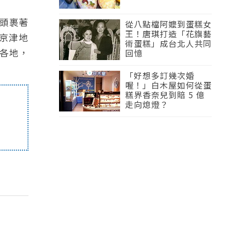
頭裹著
從八點檔阿嬤到蛋糕女
王！唐琪打造「花旗藝
京津地
術蛋糕」成台北人共同
各地，
回憶
「好想多訂幾次婚
喔！」白木屋如何從蛋
糕界香奈兒到賠 5 億
走向熄燈？