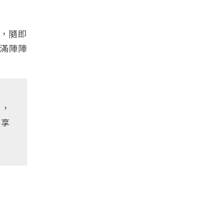
，隨即
滿陣陣
成，
手享