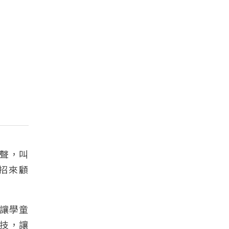
聲，叫
招來顧
讓學童
技，讓