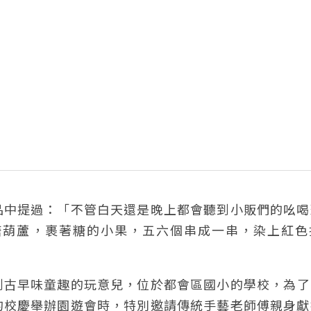
品中提過：「不管白天還是晚上都會聽到小販們的吆喝
糖葫蘆，裹著糖的小果，五六個串成一串，染上紅色
到古早味童趣的玩意兒，位於都會區國小的學校，為了
的校慶舉辦園遊會時，特別邀請傳統手藝老師傅親身獻