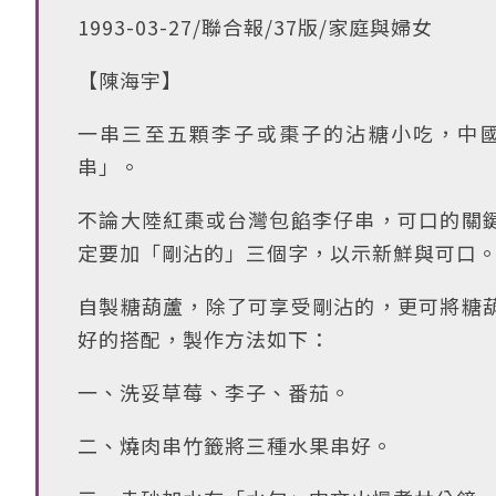
1993-03-27/聯合報/37版/家庭與婦女
【陳海宇】
一串三至五顆李子或棗子的沾糖小吃，中
串」。
不論大陸紅棗或台灣包餡李仔串，可口的關
定要加「剛沾的」三個字，以示新鮮與可口
自製糖葫蘆，除了可享受剛沾的，更可將糖
好的搭配，製作方法如下：
一、洗妥草莓、李子、番茄。
二、燒肉串竹籤將三種水果串好。