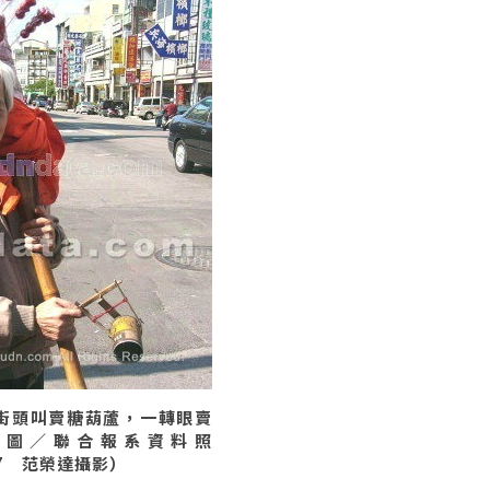
街頭叫賣糖葫蘆，一轉眼賣
。圖／聯合報系資料照
/17 范榮達攝影）