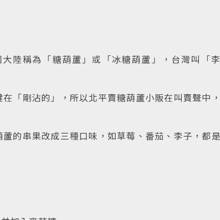
國大陸稱為「糖葫蘆」或「冰糖葫蘆」，台灣叫「
鍵在「剛沾的」，所以北平賣糖葫蘆小販在叫賣聲中
。
葫蘆的串果改成三種口味，如草莓、番茄、李子，都