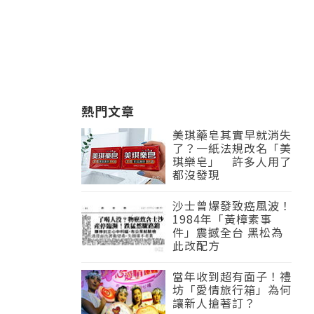
熱門文章
美琪藥皂其實早就消失
了？一紙法規改名「美
琪樂皂」 許多人用了
都沒發現
沙士曾爆發致癌風波！
1984年「黃樟素事
件」震撼全台 黑松為
此改配方
當年收到超有面子！禮
坊「愛情旅行箱」為何
讓新人搶著訂？