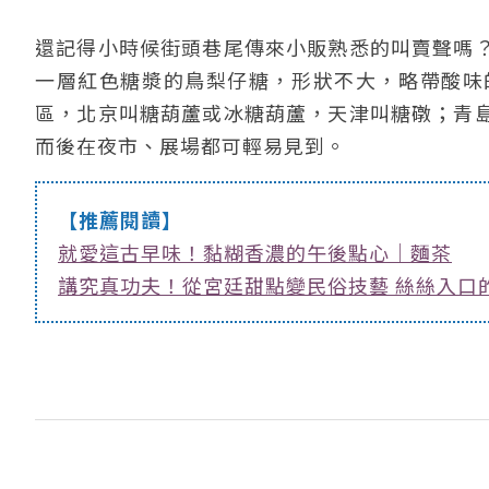
還記得小時候街頭巷尾傳來小販熟悉的叫賣聲嗎
一層紅色糖漿的鳥梨仔糖，形狀不大，略帶酸味
區，北京叫糖葫蘆或冰糖葫蘆，天津叫糖礅；青
而後在夜市、展場都可輕易見到。
【推薦閱讀】
就愛這古早味！黏糊香濃的午後點心｜麵茶
講究真功夫！從宮廷甜點變民俗技藝 絲絲入口