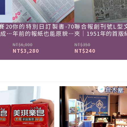
賽20
你的特別日訂製書-70
聯合報創刊號L型
韓成功
年前的報紙也能原貌重
夾｜1951年的首版
現
NT$6,000
NT$350
NT$3,280
NT$240