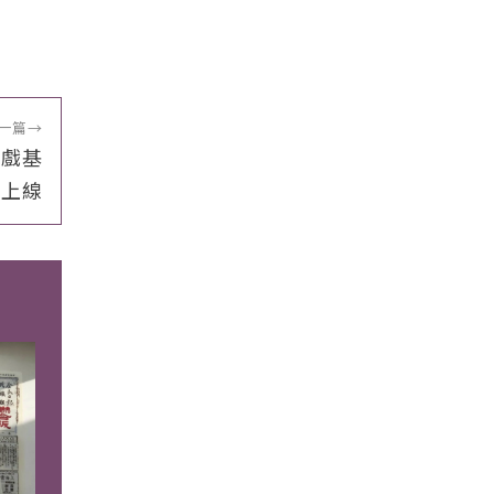
一篇
→
遊戲基
」上線