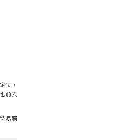
品定位，
分也前去
。特易購