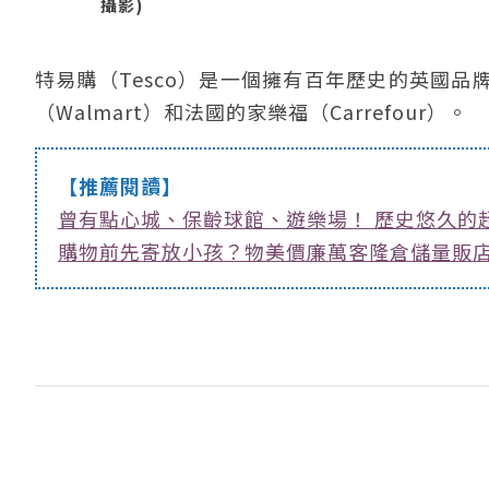
攝影)
特易購（Tesco）是一個擁有百年歷史的英國
（Walmart）和法國的家樂福（Carrefour）。
【推薦閱讀】
曾有點心城、保齡球館、遊樂場！ 歷史悠久的
購物前先寄放小孩？物美價廉萬客隆倉儲量販