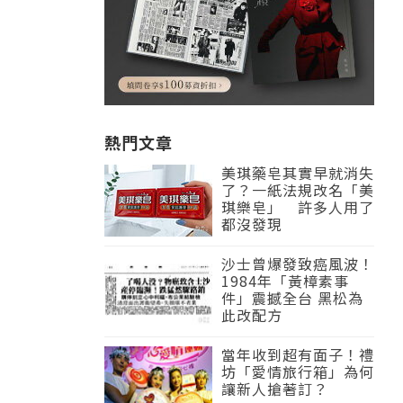
熱門文章
美琪藥皂其實早就消失
了？一紙法規改名「美
琪樂皂」 許多人用了
都沒發現
沙士曾爆發致癌風波！
1984年「黃樟素事
件」震撼全台 黑松為
此改配方
當年收到超有面子！禮
坊「愛情旅行箱」為何
讓新人搶著訂？