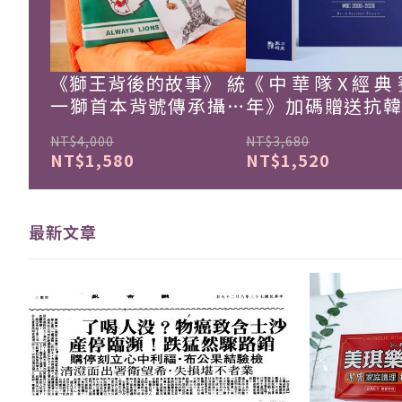
《獅王背後的故事》 統
《中華隊X經典
一獅首本背號傳承攝影
年》加碼贈送抗
集
珍藏戰報！
NT$4,000
NT$3,680
NT$1,580
NT$1,520
最新文章