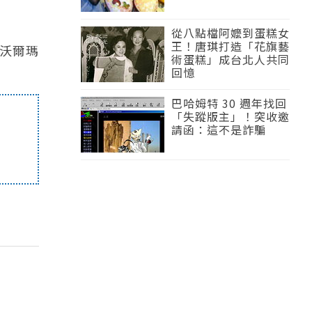
從八點檔阿嬤到蛋糕女
王！唐琪打造「花旗藝
的沃爾瑪
術蛋糕」成台北人共同
回憶
巴哈姆特 30 週年找回
「失蹤版主」！突收邀
請函：這不是詐騙