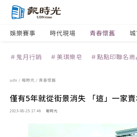
娛樂賽事
時代現場
青春懷舊
城
＃鬼月行銷
＃美琪樂皂
＃點點印聯名商
udn
/
報時光
/
青春懷舊
僅有5年就從街景消失 「這」一家
2023-08-25 17:46
報時光