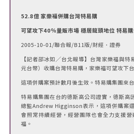
52.8億 家樂福併購台灣特易購
可望攻下40％量販市場 穩居龍頭地位 特易
2005-10-01/聯合報/B11版/財經．證券
【記者邵冰如╱台北報導】台灣家樂福與特易購
元台幣）收購台灣特易購，家樂福可望攻下台
這項併購案預計數月後生效。特易購集團來台
特易購集團在台的德斯高公司證實，德斯高
總監Andrew Higginson表示，這
會照常持續經營，經營團隊也會全力支援營運
福。