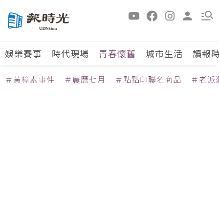
娛樂賽事
時代現場
青春懷舊
城市生活
讀報
＃黃樟素事件
＃農曆七月
＃點點印聯名商品
＃老派