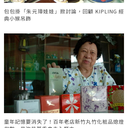
包包掛「朱元璋娃娃」掀討論，回顧 KIPLING 經
典小猴吊飾
童年記憶要消失了！百年老店新竹丸竹化粧品熄燈