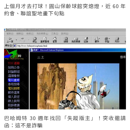
上個月才去打球！圓山保齡球館突熄燈，近 60 年
約會、聯誼聖地畫下句點
巴哈姆特 30 週年找回「失蹤版主」！突收邀請
函：這不是詐騙