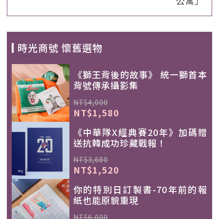
公寓」
時光商號 懷舊選物
《獅王背後的故事》 統一獅首本
背號傳承攝影集
NT$4,000
NT$1,580
《中華隊X經典賽20年》加碼贈
送抗韓成功珍藏戰報！
NT$3,680
NT$1,520
你的特別日訂製書-70年前的報
紙也能原貌重現
NT$6,000