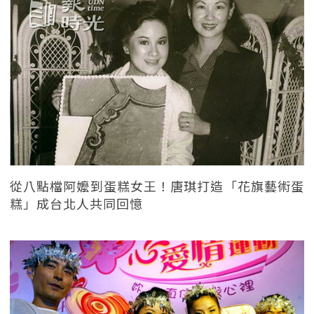
從八點檔阿嬤到蛋糕女王！唐琪打造「花旗藝術蛋
糕」成台北人共同回憶