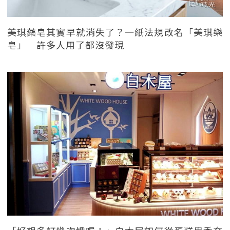
美琪藥皂其實早就消失了？一紙法規改名「美琪樂
皂」 許多人用了都沒發現