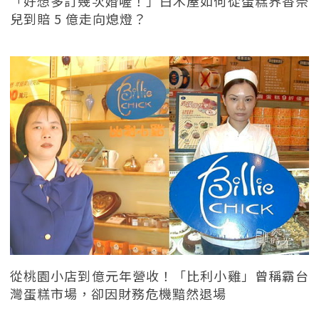
「好想多訂幾次婚喔！」白木屋如何從蛋糕界香奈
兒到賠 5 億走向熄燈？
從桃園小店到億元年營收！「比利小雞」曾稱霸台
灣蛋糕市場，卻因財務危機黯然退場