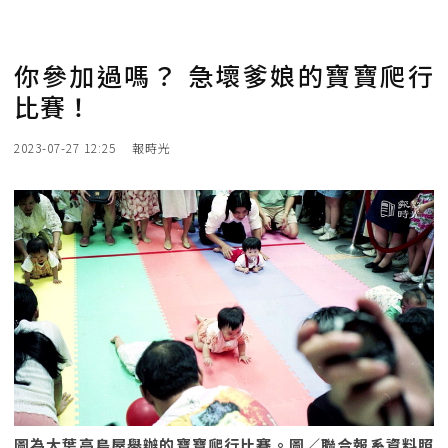
你參加過嗎？ 急壞爹娘的寶寶爬行
比賽！
2023-07-27 12:25
報時光
圖為大葉高島屋舉辦的寶寶爬行比賽。圖／聯合報系資料照