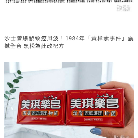
沙士曾爆發致癌風波！1984年「黃樟素事件」震
撼全台 黑松為此改配方