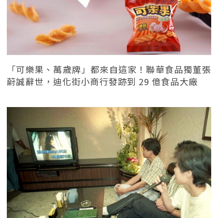
「可樂果、萬歲牌」都來自這家！聯華食品獨董張
蔚誠辭世，迪化街小商行發跡到 29 億食品大廠