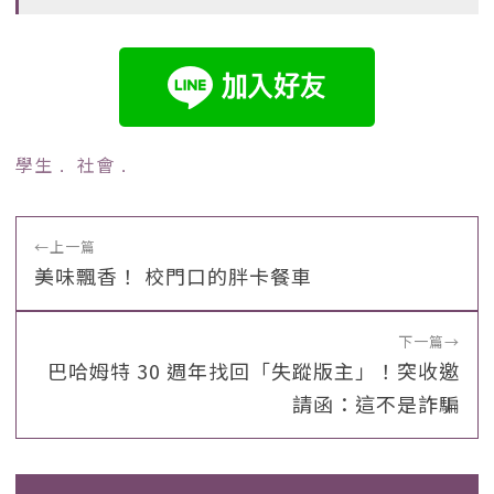
學生
﹒
社會
﹒
←
上一篇
美味飄香！ 校門口的胖卡餐車
下一篇
→
巴哈姆特 30 週年找回「失蹤版主」！突收邀
請函：這不是詐騙