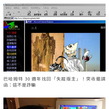
巴哈姆特 30 週年找回「失蹤版主」！突收邀請
函：這不是詐騙