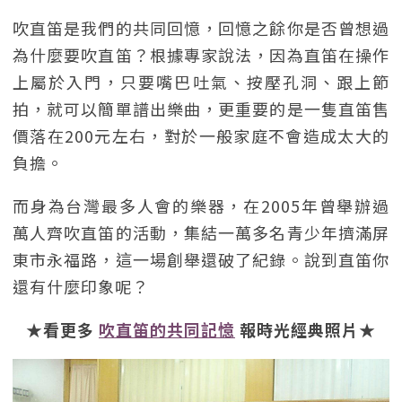
吹直笛是我們的共同回憶，回憶之餘你是否曾想過
為什麼要吹直笛？根據專家說法，因為直笛在操作
上屬於入門，只要嘴巴吐氣、按壓孔洞、跟上節
拍，就可以簡單譜出樂曲，更重要的是一隻直笛售
價落在200元左右，對於一般家庭不會造成太大的
負擔。
而身為台灣最多人會的樂器，在2005年曾舉辦過
萬人齊吹直笛的活動，集結一萬多名青少年擠滿屏
東市永福路，這一場創舉還破了紀錄。說到直笛你
還有什麼印象呢？
★看更多
吹直笛的共同記憶
報時光經典照片★