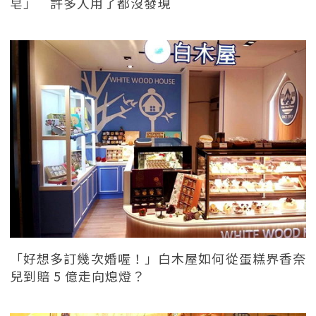
皂」 許多人用了都沒發現
「好想多訂幾次婚喔！」白木屋如何從蛋糕界香奈
兒到賠 5 億走向熄燈？