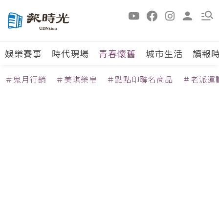
娛樂賽事
時代現場
青春懷舊
城市生活
讀報
＃鬼月行銷
＃美琪樂皂
＃點點印聯名商品
＃老派運