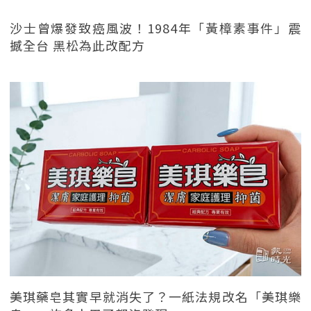
沙士曾爆發致癌風波！1984年「黃樟素事件」震
撼全台 黑松為此改配方
美琪藥皂其實早就消失了？一紙法規改名「美琪樂