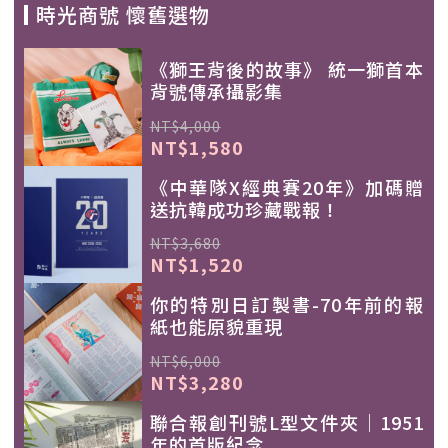
時光商號 懷舊選物
《獅王背後的故事》 統一獅首本
背號傳承攝影集
NT$4,000
NT$1,580
《中華隊X經典賽20年》加碼贈
送抗韓成功珍藏戰報！
NT$3,680
NT$1,520
你的特別日訂製書-70年前的報
紙也能原貌重現
NT$6,000
NT$3,280
聯合報創刊號L型文件夾｜1951
年的首版紀念