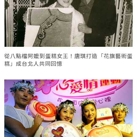
從八點檔阿嬤到蛋糕女王！唐琪打造「花旗藝術蛋
糕」成台北人共同回憶