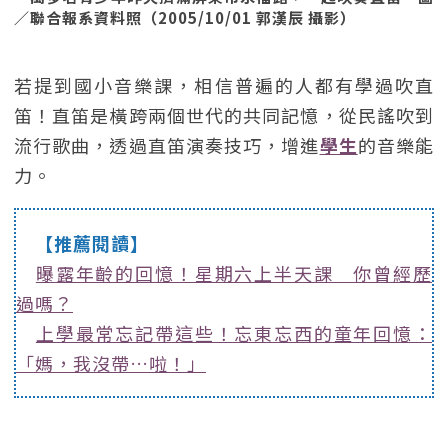
／聯合報系資料照（2005/10/01 郭漢辰 攝影）
若提到國小音樂課，相信普遍的人都有學過吹直
笛！直笛是橫跨兩個世代的共同記憶，從民謠吹到
流行歌曲，透過直笛演奏技巧，增進
學生
的音樂能
力。
【推薦閱讀】
曝露年齡的回憶！星期六上半天課 你曾經歷
過嗎？
上學最常忘記帶這些！忘東忘西的童年回憶：
「媽，我沒帶…啦！」