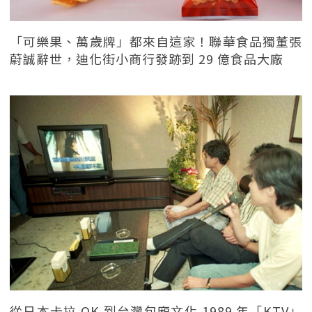
「可樂果、萬歲牌」都來自這家！聯華食品獨董張
蔚誠辭世，迪化街小商行發跡到 29 億食品大廠
從日本卡拉 OK 到台灣包廂文化 1989 年「KTV」