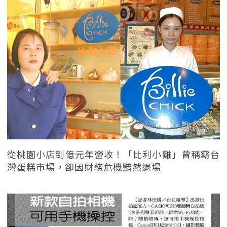
從桃園小店到億元年營收！「比利小雞」曾稱霸台
灣蛋糕市場，卻因財務危機黯然退場