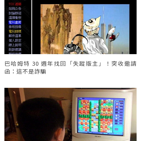
巴哈姆特 30 週年找回「失蹤版主」！突收邀請
函：這不是詐騙