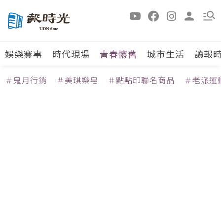
娛樂賽事
時代現場
青春懷舊
城市生活
讀報
＃鬼月行銷
＃美琪樂皂
＃點點印聯名商品
＃老派運