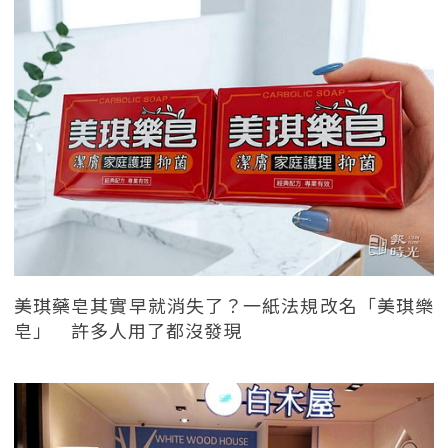
美琪藥皂其實早就消失了？一紙法規改名「美琪樂
皂」 許多人用了都沒發現