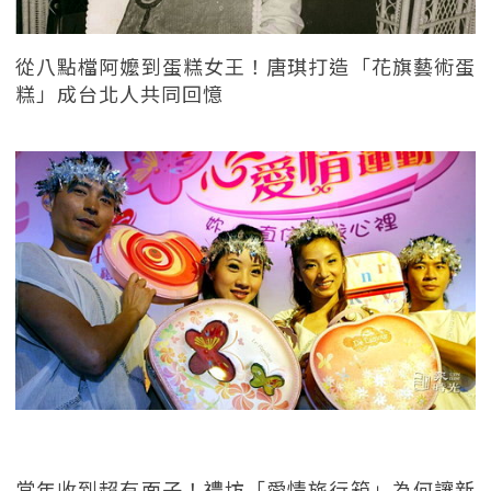
從八點檔阿嬤到蛋糕女王！唐琪打造「花旗藝術蛋
糕」成台北人共同回憶
當年收到超有面子！禮坊「愛情旅行箱」為何讓新