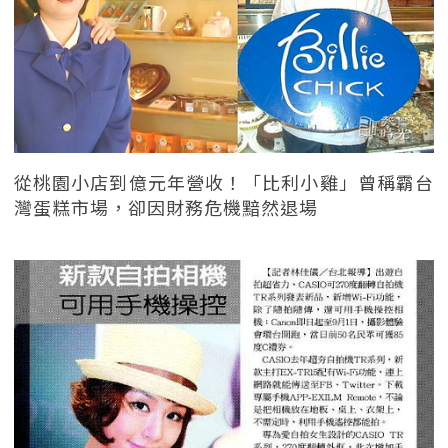
從桃園小店到億元年營收！「比利小雞」曾稱霸台
灣蛋糕市場，卻因財務危機黯然退場