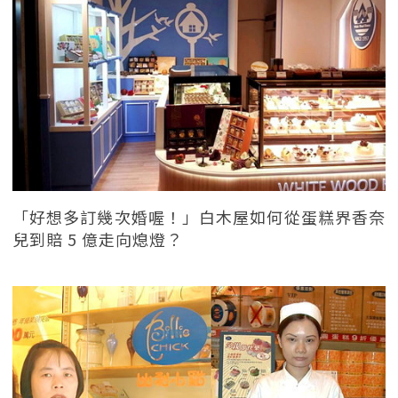
「好想多訂幾次婚喔！」白木屋如何從蛋糕界香奈
兒到賠 5 億走向熄燈？