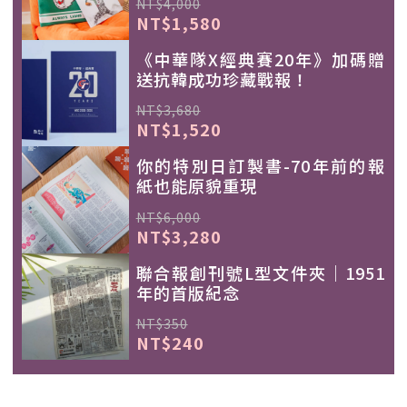
NT$4,000
NT$1,580
《中華隊X經典賽20年》加碼贈
送抗韓成功珍藏戰報！
NT$3,680
NT$1,520
你的特別日訂製書-70年前的報
紙也能原貌重現
NT$6,000
NT$3,280
聯合報創刊號L型文件夾｜1951
年的首版紀念
NT$350
NT$240