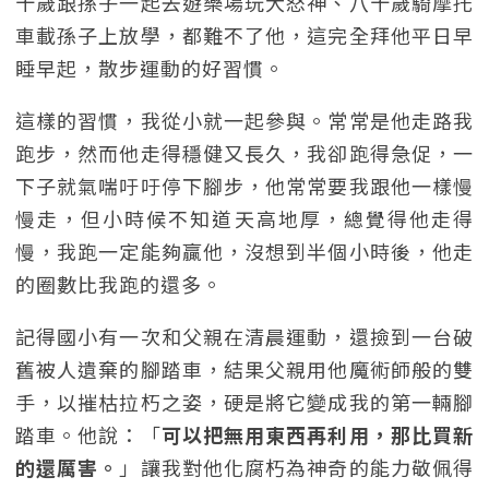
十歲跟孫子一起去遊樂場玩大怒神、八十歲騎摩托
車載孫子上放學，都難不了他，這完全拜他平日早
睡早起，散步運動的好習慣。
這樣的習慣，我從小就一起參與。常常是他走路我
跑步，然而他走得穩健又長久，我卻跑得急促，一
下子就氣喘吁吁停下腳步，他常常要我跟他一樣慢
慢走，但小時候不知道天高地厚，總覺得他走得
慢，我跑一定能夠贏他，沒想到半個小時後，他走
的圈數比我跑的還多。
記得國小有一次和父親在清晨運動，還撿到一台破
舊被人遺棄的腳踏車，結果父親用他魔術師般的雙
手，以摧枯拉朽之姿，硬是將它變成我的第一輛腳
踏車。他說：「
可以把無用東西再利用，那比買新
的還厲害。
」讓我對他化腐朽為神奇的能力敬佩得