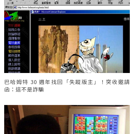
巴哈姆特 30 週年找回「失蹤版主」！突收邀請
函：這不是詐騙