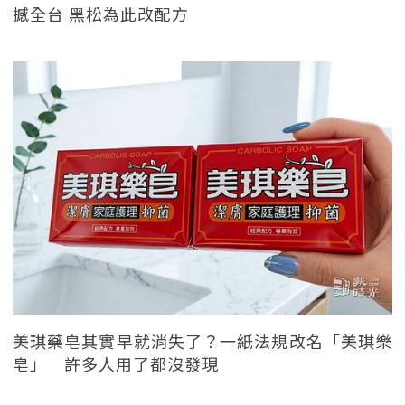
撼全台 黑松為此改配方
美琪藥皂其實早就消失了？一紙法規改名「美琪樂
皂」 許多人用了都沒發現