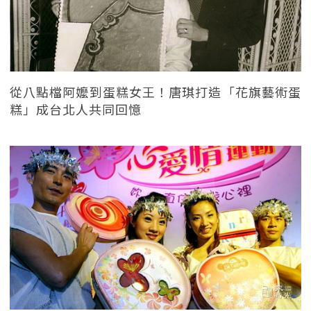
從八點檔阿嬤到蛋糕女王！唐琪打造「花旗藝術蛋
糕」成台北人共同回憶