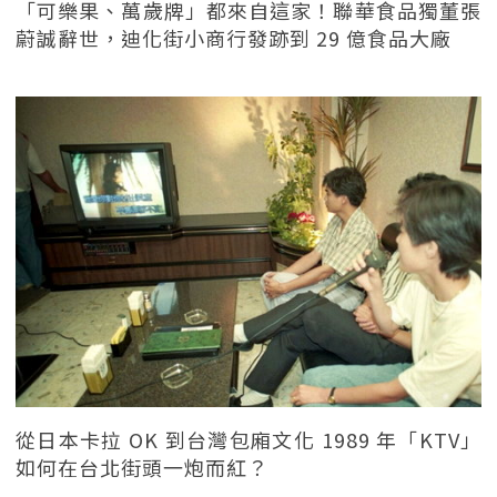
「可樂果、萬歲牌」都來自這家！聯華食品獨董張
蔚誠辭世，迪化街小商行發跡到 29 億食品大廠
從日本卡拉 OK 到台灣包廂文化 1989 年「KTV」
如何在台北街頭一炮而紅？