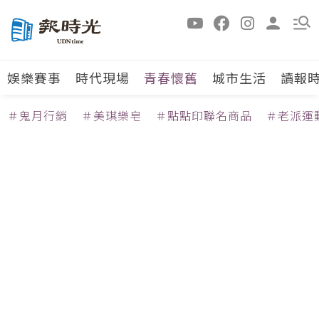
娛樂賽事
時代現場
青春懷舊
城市生活
讀報
＃鬼月行銷
＃美琪樂皂
＃點點印聯名商品
＃老派運