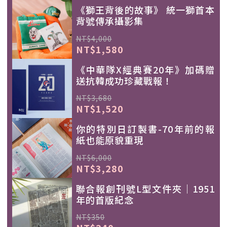
《獅王背後的故事》 統一獅首本
背號傳承攝影集
NT$4,000
NT$1,580
《中華隊X經典賽20年》加碼贈
送抗韓成功珍藏戰報！
NT$3,680
NT$1,520
你的特別日訂製書-70年前的報
紙也能原貌重現
NT$6,000
NT$3,280
聯合報創刊號L型文件夾｜1951
年的首版紀念
NT$350