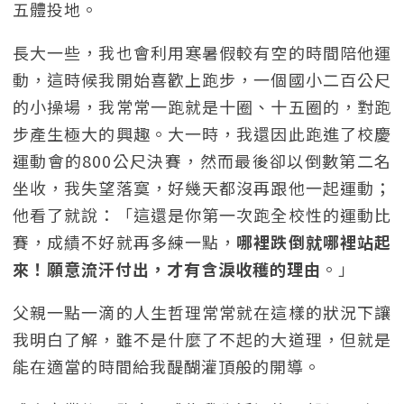
五體投地。
長大一些，我也會利用寒暑假較有空的時間陪他運
動，這時候我開始喜歡上跑步，一個國小二百公尺
的小操場，我常常一跑就是十圈、十五圈的，對跑
步產生極大的興趣。大一時，我還因此跑進了校慶
運動會的800公尺決賽，然而最後卻以倒數第二名
坐收，我失望落寞，好幾天都沒再跟他一起運動；
他看了就說：「這還是你第一次跑全校性的運動比
賽，成績不好就再多練一點，
哪裡跌倒就哪裡站起
來！願意流汗付出，才有含淚收穫的理由
。」
父親一點一滴的人生哲理常常就在這樣的狀況下讓
我明白了解，雖不是什麼了不起的大道理，但就是
能在適當的時間給我醍醐灌頂般的開導。