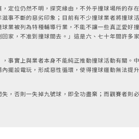
展，定位仍然不明，探究緣由，不外乎撞球場所的存
年滋事不斷的惡劣印象；目前有不少撞球業者將撞球
撞球業被列為特種輔導行業，不能不讓一些真正愛好
刻回家，不准到撞球間去。」這是六、七十年間許多
」，事實上與業者本身不能純正推動撞球活動有關。
場內擺設電玩，形成惡性循環，使得撞球運動無法提
閃失，否則一失掉九號球，即全功盡棄；而觀賽者則
。