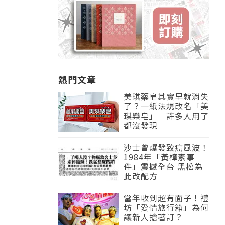
熱門文章
美琪藥皂其實早就消失
了？一紙法規改名「美
琪樂皂」 許多人用了
都沒發現
沙士曾爆發致癌風波！
1984年「黃樟素事
件」震撼全台 黑松為
此改配方
當年收到超有面子！禮
坊「愛情旅行箱」為何
讓新人搶著訂？