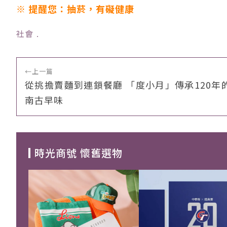
※ 提醒您：抽菸，有礙健康
社會
﹒
←
上一篇
從挑擔賣麵到連鎖餐廳 「度小月」傳承120年
南古早味
時光商號 懷舊選物