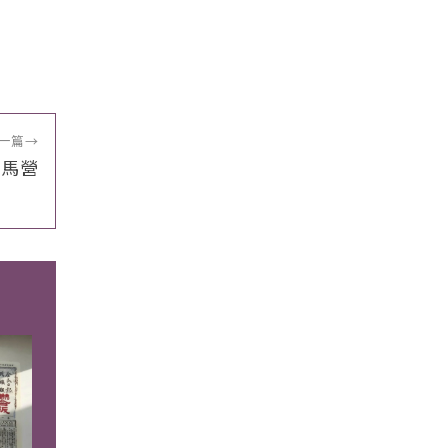
一篇
→
騎馬營