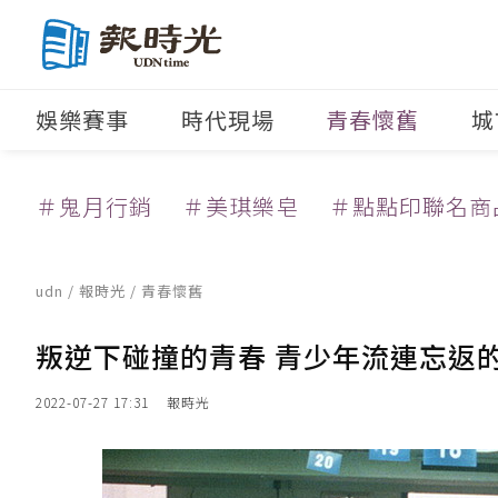
娛樂賽事
時代現場
青春懷舊
城
＃鬼月行銷
＃美琪樂皂
＃點點印聯名商
udn
/
報時光
/
青春懷舊
叛逆下碰撞的青春 青少年流連忘返
2022-07-27 17:31
報時光