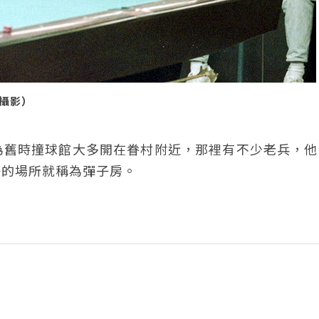
迪攝影）
為舊時撞球館大多開在眷村附近，那裡有不少老兵，他
子的場所就稱為彈子房。