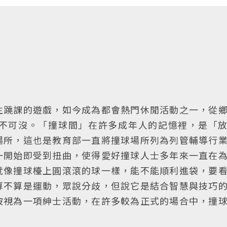
生蹺課的遊戲，如今成為都會熱門休閒活動之一，從
不可沒。「撞球間」在許多成年人的記憶裡，是「
場所，這也是教育部一直將撞球場所列為列管輔導行
一開始即受到扭曲，使得愛好撞球人士多年來一直在
就像撞球檯上圓滾滾的球一樣，能不能順利進袋，要
算不算是運動，眾說分歧，但說它是結合智慧與技巧
被視為一項紳士活動，在許多較為正式的場合中，撞