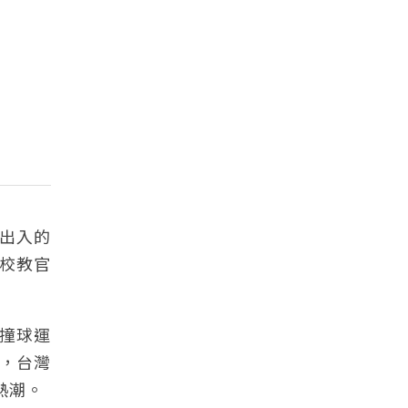
出入的
校教官
撞球運
運，台灣
熱潮。