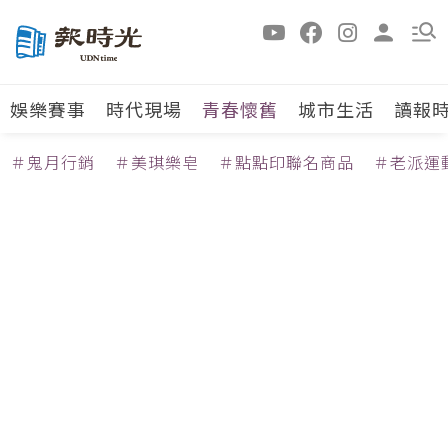
娛樂賽事
時代現場
青春懷舊
城市生活
讀報
＃鬼月行銷
＃美琪樂皂
＃點點印聯名商品
＃老派運