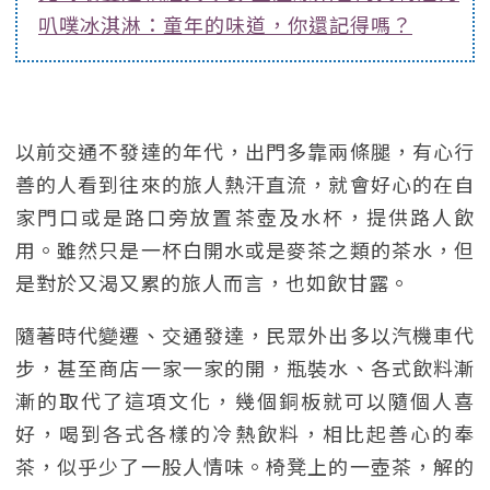
叭噗冰淇淋：童年的味道，你還記得嗎？
以前交通不發達的年代，出門多靠兩條腿，有心行
善的人看到往來的旅人熱汗直流，就會好心的在自
家門口或是路口旁放置茶壺及水杯，提供路人飲
用。雖然只是一杯白開水或是麥茶之類的茶水，但
是對於又渴又累的旅人而言，也如飲甘露。
隨著時代變遷、交通發達，民眾外出多以汽機車代
步，甚至商店一家一家的開，瓶裝水、各式飲料漸
漸的取代了這項文化，幾個銅板就可以隨個人喜
好，喝到各式各樣的冷熱飲料，相比起善心的奉
茶，似乎少了一股人情味。椅凳上的一壺茶，解的