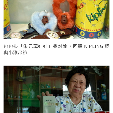
包包掛「朱元璋娃娃」掀討論，回顧 KIPLING 經
典小猴吊飾