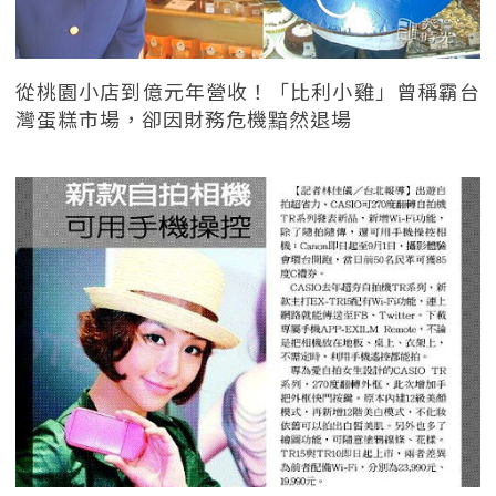
從桃園小店到億元年營收！「比利小雞」曾稱霸台
灣蛋糕市場，卻因財務危機黯然退場