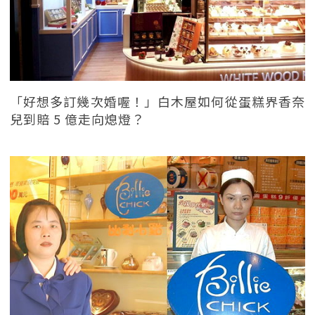
「好想多訂幾次婚喔！」白木屋如何從蛋糕界香奈
兒到賠 5 億走向熄燈？