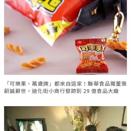
「可樂果、萬歲牌」都來自這家！聯華食品獨董張
蔚誠辭世，迪化街小商行發跡到 29 億食品大廠