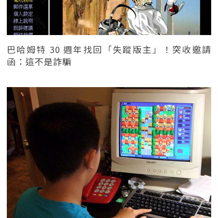
巴哈姆特 30 週年找回「失蹤版主」！突收邀請
函：這不是詐騙