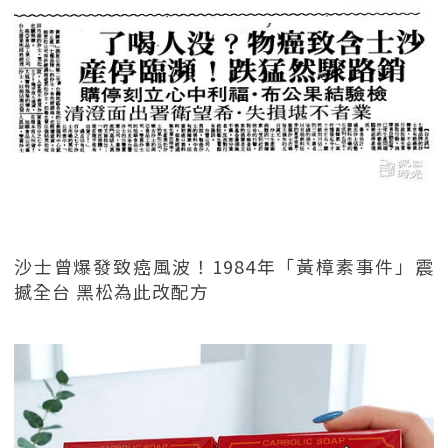
沙士曾爆發致癌風波！1984年「黃樟素事件」震
撼全台 黑松為此改配方