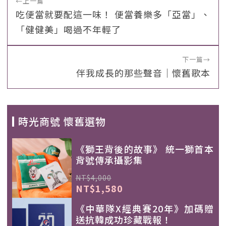
←
上一篇
吃便當就要配這一味！ 便當養樂多「亞當」、
「健健美」喝過不年輕了
下一篇
→
伴我成長的那些聲音｜懷舊歌本
時光商號 懷舊選物
《獅王背後的故事》 統一獅首本
背號傳承攝影集
NT$4,000
NT$1,580
《中華隊X經典賽20年》加碼贈
送抗韓成功珍藏戰報！