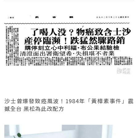
沙士曾爆發致癌風波！1984年「黃樟素事件」震
撼全台 黑松為此改配方