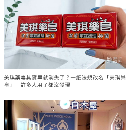
美琪藥皂其實早就消失了？一紙法規改名「美琪樂
皂」 許多人用了都沒發現