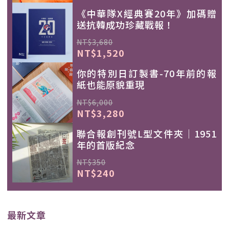
《中華隊X經典賽20年》加碼贈
送抗韓成功珍藏戰報！
NT$3,680
NT$1,520
你的特別日訂製書-70年前的報
紙也能原貌重現
NT$6,000
NT$3,280
聯合報創刊號L型文件夾｜1951
年的首版紀念
NT$350
NT$240
最新文章