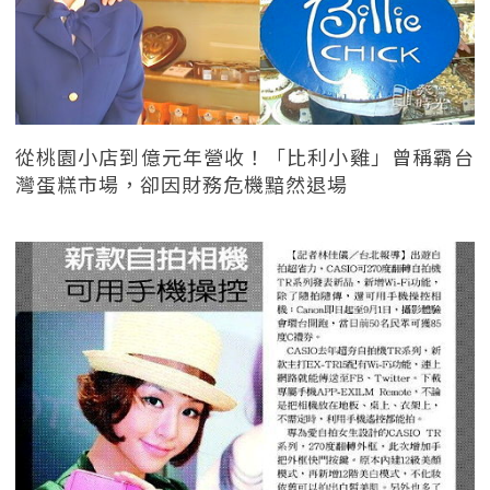
從桃園小店到億元年營收！「比利小雞」曾稱霸台
灣蛋糕市場，卻因財務危機黯然退場