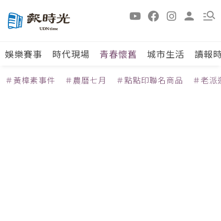
娛樂賽事
時代現場
青春懷舊
城市生活
讀報
＃黃樟素事件
＃農曆七月
＃點點印聯名商品
＃老派