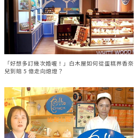
「好想多訂幾次婚喔！」白木屋如何從蛋糕界香奈
兒到賠 5 億走向熄燈？