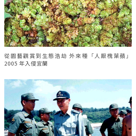
從園藝觀賞到生態浩劫 外來種「人厭槐葉蘋」
2005 年入侵宜蘭