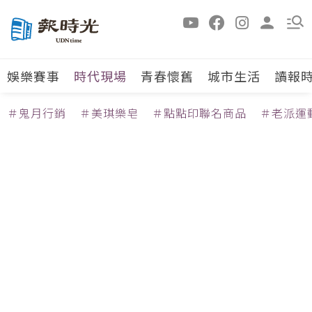
娛樂賽事
時代現場
青春懷舊
城市生活
讀報
＃鬼月行銷
＃美琪樂皂
＃點點印聯名商品
＃老派運