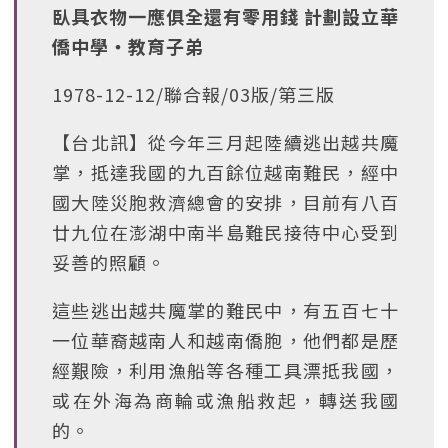
臥具衣物一應俱全還有零用錢 計劃設立華
僑中學‧教育子弟
1978-12-12/聯合報/03版/第三版
【台北訊】從今年三月起陸續逃出越共魔
掌，抵達我國的九百餘位越南難民，經中
國大陸災胞救濟總會的安排，目前有八百
廿九位在澎湖中南半島難民接待中心受到
妥善的照顧。
這些逃出越共魔掌的難民中，有五百七十
一位華裔越南人和越南僑胞，他們都是歷
經艱險，利用漁船等各種工具漂抵我國，
或在外海為商輪或漁船救起，轉送我國
的。