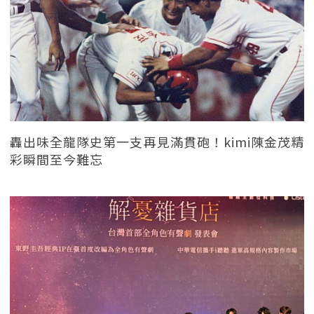
轟出味全龍隊史第一支再見滿貫砲！kimi陳金茂精
彩瞬間至今難忘