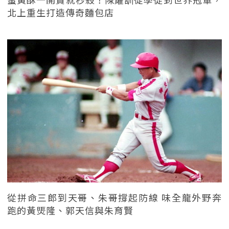
北上重生打造傳奇麵包店
從拼命三郎到天哥、朱哥撐起防線 味全龍外野奔
跑的黃煚隆、郭天信與朱育賢