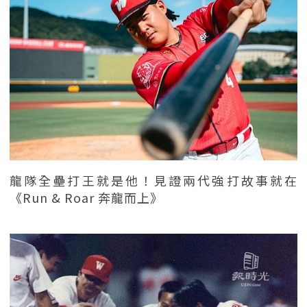
龍隊全壘打王就是他！見證兩代強打故事就在
《Run & Roar 奔龍而上》