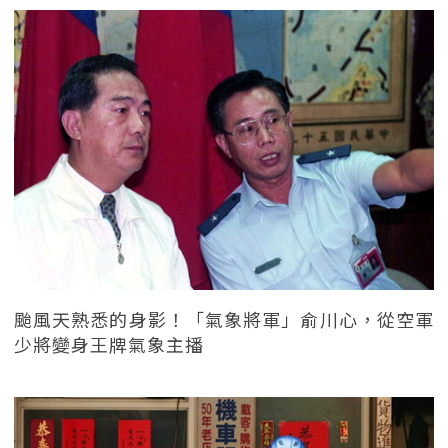
颱風天熟悉的身影！「氣象將軍」俞川心，從空軍
少將變身王牌氣象主播