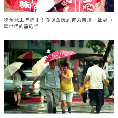
味全龍王牌捕手！從陳金茂到吉力吉撈．鞏冠 ，
兩世代的重砲手