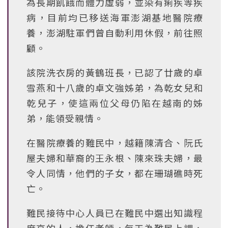
為長期飢餓而體力虛弱，並染有痢疾等疾
病，目前均已移送海軍澎湖基地醫院療
養，澎湖駐軍們曾自動利用休假，前往照
顧。
該院洗衣房的黃鶴班長，已認了廿歲的卓
雪燕和十八歲的卓文強姊弟，為乾女兒和
乾兒子，使這兩位父母仍陷在越南的姊
弟，能領受親情。
在醫院療養的難民中，越籍陳清合、阮氏
屋夫婦和華裔的王永根、陳來珠夫婦，最
令人同情，他們的子女，都在珊瑚礁時死
亡。
難民接待中心人員已在難民中選出知識程