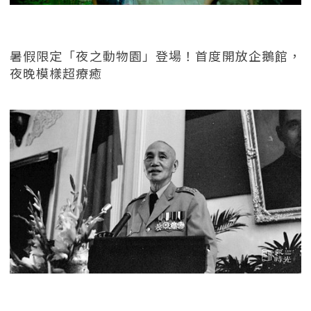
暑假限定「夜之動物園」登場！首度開放企鵝館，
夜晚模樣超療癒