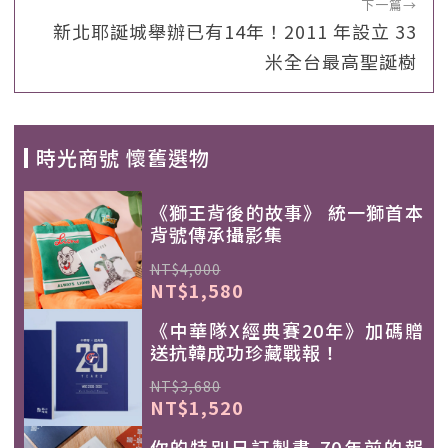
下一篇
→
新北耶誕城舉辦已有14年！2011 年設立 33
米全台最高聖誕樹
時光商號 懷舊選物
《獅王背後的故事》 統一獅首本
背號傳承攝影集
NT$4,000
NT$1,580
《中華隊X經典賽20年》加碼贈
送抗韓成功珍藏戰報！
NT$3,680
NT$1,520
你的特別日訂製書-70年前的報