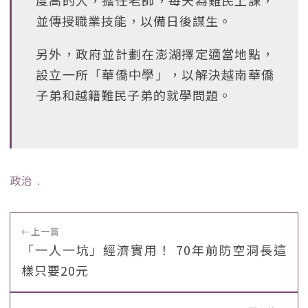
度高的人，擔任老師，每天為難民上課，
並傳授職業技能，以備日後謀生。
另外，政府並計劃在澎湖擇定適當地點，
設立一所「華僑中學」，以解決越南華僑
子弟和越籍難民子弟的就學問題。
政治
﹒
←
上一篇
「一人一坑」經濟實用！ 70年前防空洞長這
樣只要20元