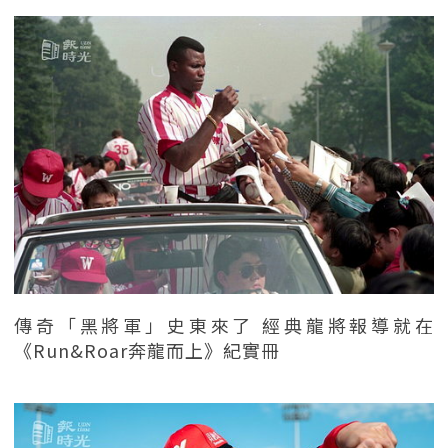
傳奇「黑將軍」史東來了 經典龍將報導就在
《Run&Roar奔龍而上》紀實冊