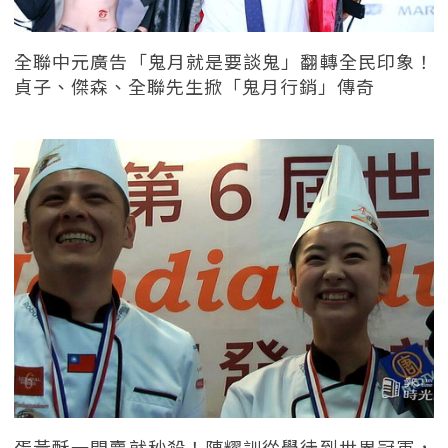
全聯中元廣告「鬼月就是要談鬼」翻轉全民印象！
貞子、傑森、全聯先生掀「鬼月行銷」傳奇
蛋黃酥一開賣就秒殺！陳耀訓從學徒到世界冠軍，