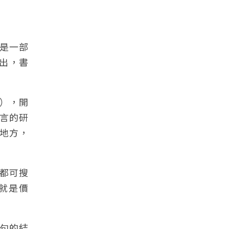
是一部
看出，書
P），開
語言的研
地方，
都可搜
就是價
句的結