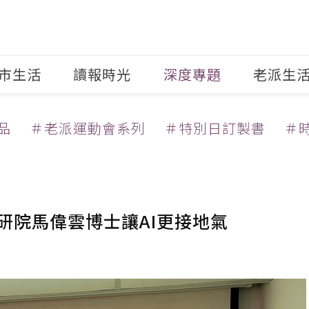
市生活
讀報時光
深度專題
老派生
品
＃老派運動會系列
＃特別日訂製書
＃
研院馬偉雲博士讓AI更接地氣