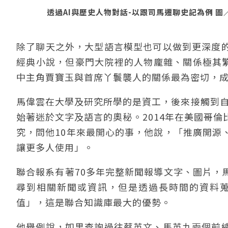
透過AI與歷史人物對話-以跟司馬遷聊史記為例 圖
除了聊天之外，大型語言模型也可以做到更深度
經典小說，但豪門大院裡的人物龐雜、關係極其繁複
中主角賈寶玉與首席丫鬟襲人的關係最為密切，
馬偉雲在大學及研究所學的是資工，後來接觸到自然語言處理（
始著迷於文字及語言的奧秘。2014年在美國哥
究，問他10年來最開心的事，他說，「推廣開源
讓更多人使用」。
聯合報系有著70多年完整新聞報導文字、圖片，
尋到相關新聞或資訊，但是透過長時間的資料
值」，這是聯合知識庫最大的優勢。
他舉例說，如果查詢過往蔡英文、馬英九兩個前