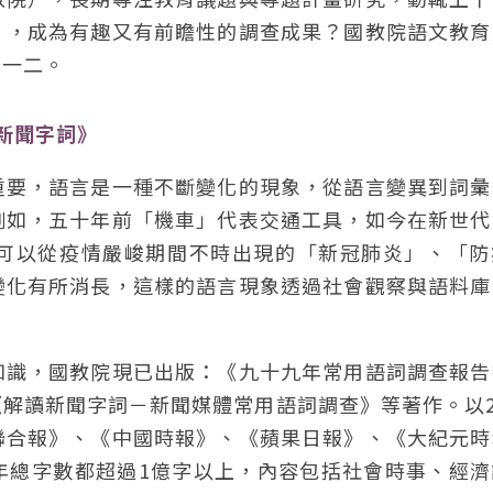
」，成為有趣又有前瞻性的調查成果？國教院語文教育
享一二。
新聞字詞》
重要，語言是一種不斷變化的現象，從語言變異到詞彙
例如，五十年前「機車」代表交通工具，如今在新世代
可以從疫情嚴峻期間不時出現的「新冠肺炎」、「防
變化有所消長，這樣的語言現象透過社會觀察與語料庫
知識，國教院現已出版：《九十九年常用語詞調查報告
解讀新聞字詞－新聞媒體常用語詞調查》等著作。以2
聯合報》、《中國時報》、《蘋果日報》、《大紀元時
年總字數都超過1億字以上，內容包括社會時事、經濟