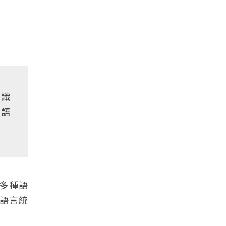
知識
在語
括多種語
語言統