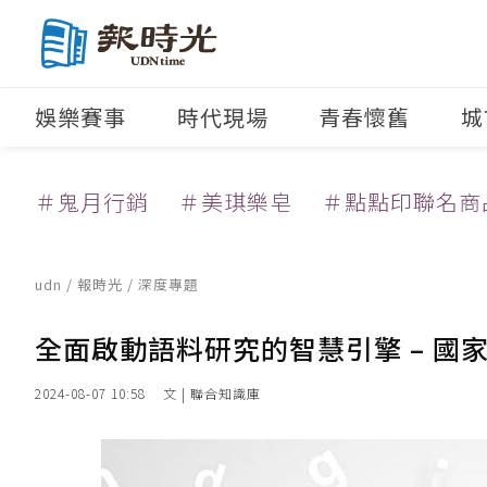
娛樂賽事
時代現場
青春懷舊
城
＃鬼月行銷
＃美琪樂皂
＃點點印聯名商
udn
/
報時光
/
深度專題
全面啟動語料研究的智慧引擎 – 國
2024-08-07 10:58
文 | 聯合知識庫