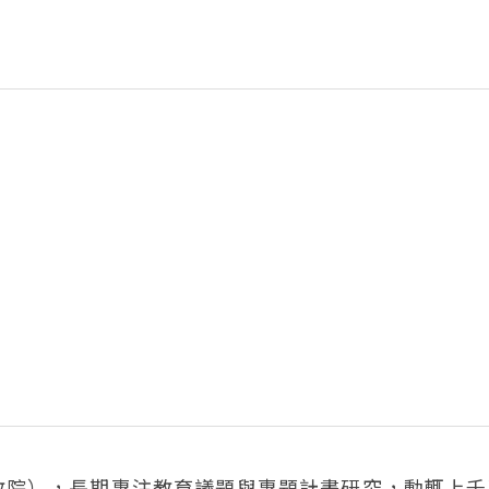
教院），長期專注教育議題與專題計畫研究，動輒上千