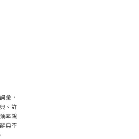
詞彙，
典。許
頻率銳
辭典不
。