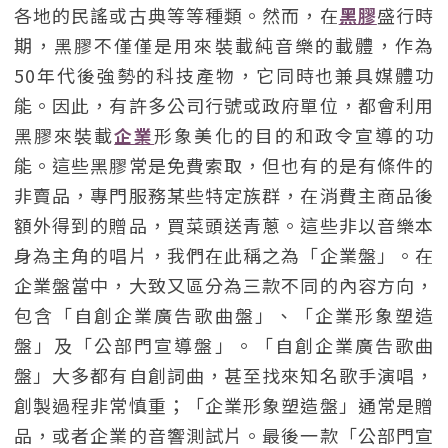
各地的民謠或古典等等種類。然而，在
黑膠
盛行時
期，黑膠不僅僅是用來裝載純音樂的載體，作為
50年代後強勢的科技產物，它同時也兼具媒體功
能。因此，有許多公司行號或政府單位，都會利用
黑膠來裝載
企業
形象美化的目的和政令宣導的功
能。這些黑膠常是免費索取，但也有的是有條件的
非賣品，專門服務某些特定族群，在消費主商品後
額外得到的贈品，買菜頭送青蔥。這些非以音樂本
身為主角的唱片，我們在此稱之為「企業盤」。在
企業盤當中，大致又區分為三款不同的內容方向，
包含「自創企業廣告歌曲盤」、「企業形象塑造
盤」及「公部門宣導盤」。「自創企業廣告歌曲
盤」大多都有自創詞曲，甚至找來知名歌手演唱，
創製過程非常慎重；「企業形象塑造盤」通常是贈
品，或者企業的音響測試片。最後一款「公部門宣