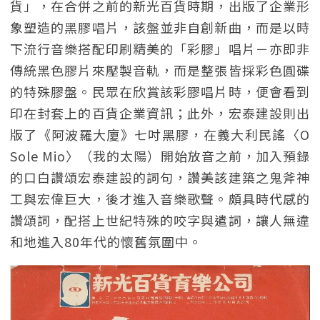
貨」，在合併之前的新光百貨時期，出版了企業形
象塑造的黑膠唱片，該盤並非自創新曲，而是以時
下流行音樂搭配印刷精美的「彩膠」唱片－亦即非
傳統黑色膠片來壓製音軌，而是整張皆採彩色圓碟
的特殊膠盤。民眾在欣賞該彩膠唱片時，便會看到
印在封套上的百貨企業資訊；此外，宏泰建設則出
版了《阿波羅大廈》七吋黑膠，在義大利民謠〈O
Sole Mio〉（我的太陽）開始放音之前，加入預錄
的口白讚頌宏泰建設的詞句，讚美該建築之鬼斧神
工與宏偉巨大，後才進入音樂歌聲。頗具時代感的
讚頌詞，配搭上世紀特殊的咬字與遣詞，讓人無違
和地進入80年代的懷舊氛圍中。