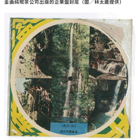
金曲純喫茶公司出版的企業盤封底（圖／林太崴提供）