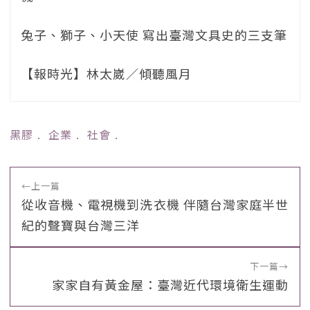
兔子、獅子、小天使 寫出臺灣文具史的三支筆
【報時光】林太崴／傾聽風月
黑膠
﹒
企業
﹒
社會
﹒
←
上一篇
從收音機、電視機到洗衣機 伴隨台灣家庭半世
紀的聲寶與台灣三洋
下一篇
→
家家自有黃金屋：臺灣近代環境衛生運動