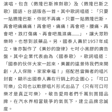
演唱，包含〈撒隆巴斯擦劑歌〉及〈撒隆巴斯之
歌〉國語、台語版各一首。其中歌詞唱道：「只要
一貼撒隆巴斯，你就不再痛，只要一貼撒隆巴斯，
再會吧痛痛痛！再會吧，痛痛！再會吧，腰痛、再
會吧，跌打傷痛、再會吧風濕痛......」，讓大眾聆
樂時，也想到該藥品。另，國泰人壽於1957年成
立，後亦製作了《美妙的旋律》七吋小黑膠的廣告
盤，其中企業代表曲為〈國泰歌〉，歌詞唱道：
「國泰的伙伴大家一起來，美麗的遠景待我們來開
創，人人保險，家家幸福！」搭配芭雷舞者的唱片
封套，顯示出國泰人壽在行銷上的企圖心；「可口
可樂」公司也以軟膠唱片形式出品了〈只有可口可
樂才是真正可樂〉，敬告愛用者們千萬別買錯品
牌，在汽水界相當競爭的氣氛下，建立品牌忠誠
度。