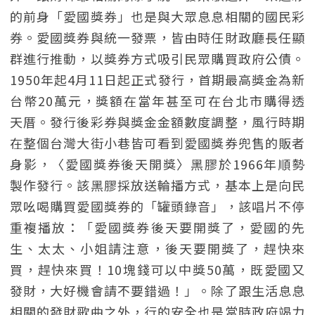
的前身「愛國獎券」也是與大眾息息相關的國民彩
券。愛國獎券與統一發票，皆由時任財政廳長任顯
群進行推動，以獎券方式吸引民眾購買政府公債。
1950年起4月11日起正式發行，首期最高獎金為新
台幣20萬元，獎額在當年甚至可在台北市購得透
天厝。發行後彩券與獎金金額數度調整，風行時期
在整個台灣大街小巷皆可看到愛國獎券兜售的販者
身影，〈愛國獎券後天開獎〉黑膠於1966年順勢
製作發行。該黑膠採放送輪播方式，基本上是向民
眾吆喝購買愛國獎券的「罐頭錄音」，該唱片不停
重複播放：「愛國獎券後天要開獎了，愛國的先
生、太太、小姐請注意，後天要開獎了，趕快來
買，趕快來買！10塊錢可以中獎50萬，既愛國又
發財，大好機會請不要錯過！」。除了跟生活息息
相關的發財歌曲之外，行的安全也是當時政府竭力