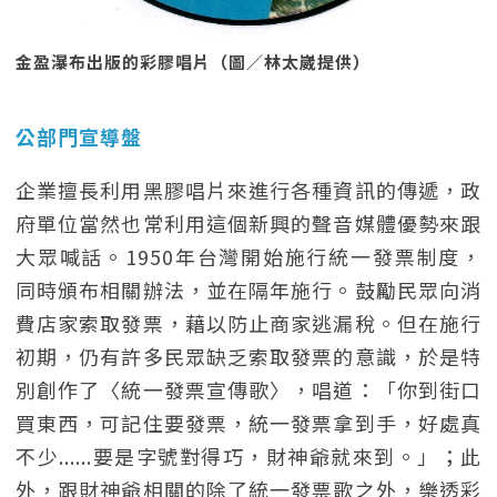
金盈瀑布出版的彩膠唱片（圖／林太崴提供）
公部門宣導盤
企業擅長利用黑膠唱片來進行各種資訊的傳遞，政
府單位當然也常利用這個新興的聲音媒體優勢來跟
大眾喊話。1950年台灣開始施行統一發票制度，
同時頒布相關辦法，並在隔年施行。鼓勵民眾向消
費店家索取發票，藉以防止商家逃漏稅。但在施行
初期，仍有許多民眾缺乏索取發票的意識，於是特
別創作了〈統一發票宣傳歌〉，唱道：「你到街口
買東西，可記住要發票，統一發票拿到手，好處真
不少......要是字號對得巧，財神爺就來到。」；此
外，跟財神爺相關的除了統一發票歌之外，樂透彩