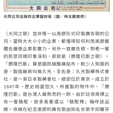
大同公司出版的企業盤封底（圖／林太崴提供）
〈大同之歌〉並非唯一以黑膠形式印製廣告歌的公
司，當時大大小小的企業，都懂得如何利用黑膠載
體去擴張企業影響力。另外一首廣告歌，對老一輩
的民眾同樣印象深刻，那就是〈撒隆巴斯之歌〉。
「撒隆巴斯」算是國民級酸痛貼布。較少人知道的
是，製造廠商叫做久光，全名是：久光製藥株式會
社，是一家日本製藥會社，總部位於東京。成立於
1847年，歷史相當悠久。所產製的物件中，「撒
隆巴斯」是台灣人最熟悉的一款。由於註冊商標上
有一隻駱駝，很多長輩還以「駱駝標」稱呼該品
牌。收錄在紀念黑膠的廣告歌由知名女歌手邱蘭芬