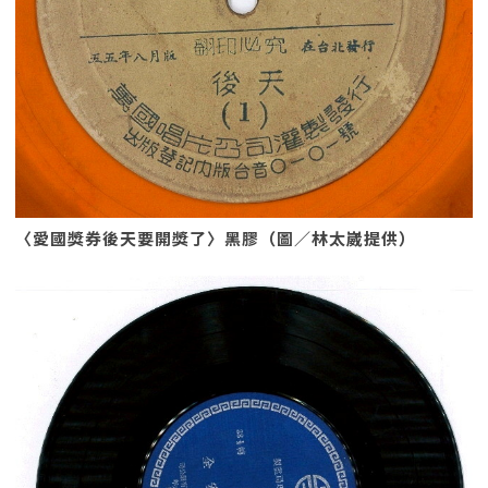
〈愛國獎券後天要開獎了〉黑膠（圖／林太崴提供）