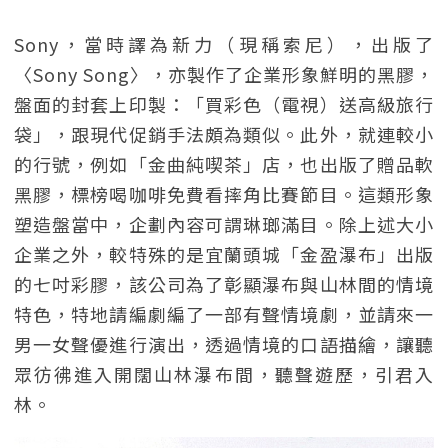
Sony，當時譯為新力（現稱索尼），出版了
〈Sony Song〉，亦製作了企業形象鮮明的黑膠，
盤面的封套上印製：「買彩色（電視）送高級旅行
袋」，跟現代促銷手法頗為類似。此外，就連較小
的行號，例如「金曲純喫茶」店，也出版了贈品軟
黑膠，標榜喝咖啡免費看摔角比賽節目。這類形象
塑造盤當中，企劃內容可謂琳瑯滿目。除上述大小
企業之外，較特殊的是宜蘭頭城「金盈瀑布」出版
的七吋彩膠，該公司為了彰顯瀑布與山林間的情境
特色，特地請編劇編了一部有聲情境劇，並請來一
男一女聲優進行演出，透過情境的口語描繪，讓聽
眾彷彿進入開闊山林瀑布間，聽聲遊歷，引君入
林。