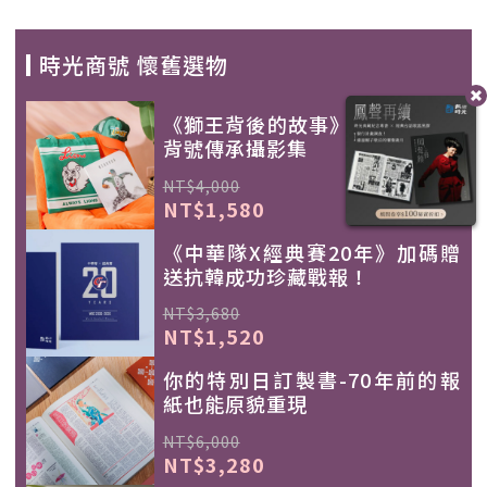
時光商號 懷舊選物
《獅王背後的故事》 統一獅首本
背號傳承攝影集
NT$4,000
NT$1,580
《中華隊X經典賽20年》加碼贈
送抗韓成功珍藏戰報！
NT$3,680
NT$1,520
你的特別日訂製書-70年前的報
紙也能原貌重現
NT$6,000
NT$3,280