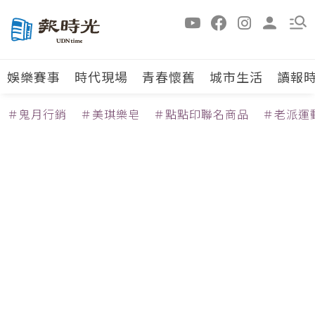
娛樂賽事
時代現場
青春懷舊
城市生活
讀報
＃鬼月行銷
＃美琪樂皂
＃點點印聯名商品
＃老派運