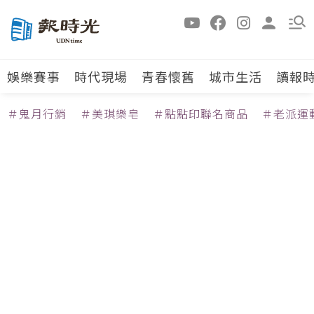
娛樂賽事
時代現場
青春懷舊
城市生活
讀報
＃鬼月行銷
＃美琪樂皂
＃點點印聯名商品
＃老派運