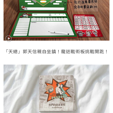
「天總」郭天信親自坐鎮！龍迷戰術板挑戰開跑！