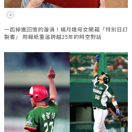
一起掉進回憶的漩渦！楊月娥母女開箱「特別日訂
製書」 用報紙重溫跨越25年的時空對話