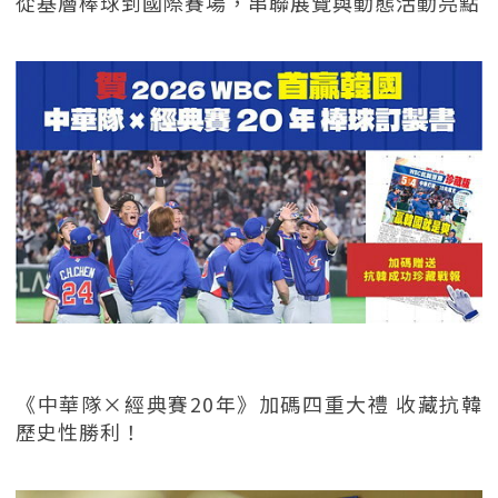
從基層棒球到國際賽場，串聯展覽與動態活動亮點
《中華隊×經典賽20年》加碼四重大禮 收藏抗韓
歷史性勝利！