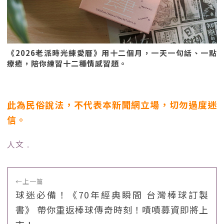
《2026老派時光練愛曆》用十二個月，一天一句話、一點
療癒，陪你練習十二種情感習題。
此為民俗說法，不代表本新聞網立場，切勿過度迷
信。
人文
﹒
←
上一篇
球迷必備！《70年經典瞬間 台灣棒球訂製
書》 帶你重返棒球傳奇時刻！嘖嘖募資即將上