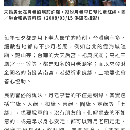
未婚男女在月老的爐前許願，期盼月老早日幫忙牽紅線。圖
／聯合報系資料照（2008/03/15 洪肇君攝影）
每年七夕都是月下老人最忙的時刻，台灣廟宇多，
細數各地都有不少月老廟，例如台北的霞海城隍
廟、龍山寺；台南的大天后宮、祀典武廟；高雄三
鳳宮……等等，都是知名的月老廟宇；而以求發財
金聞名的南投紫南宮，若想祈求良緣，土地婆也會
善心協助。
民間習俗的說法，月老掌管的不僅是姻緣，其實包
括官緣、人緣、和緣、善緣、圓緣、定緣等「七
緣」，想要脫單的、沒有朋友的、化解過去的不如
意的，或是尋求身心安定，都可以到月老廟走走，
但廟方也提醒，祭拜時一定要誠意，「非誠勿