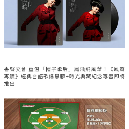
書聲交會 重溫「帽子歌后」鳳飛飛風華！《鳳聲
再續》經典台語歌謠黑膠+時光典藏紀念專書即將
推出