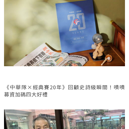
《中華隊×經典賽20年》回顧史詩級瞬間！嘖嘖
募資加碼四大好禮