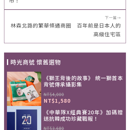
市！
下一篇
→
林森北路的繁華條通商圈 百年前是日本人的
高級住宅區
時光商號 懷舊選物
《獅王背後的故事》 統一獅首本
背號傳承攝影集
NT$4,000
NT$1,580
《中華隊X經典賽20年》加碼贈
送抗韓成功珍藏戰報！
NT$3,680