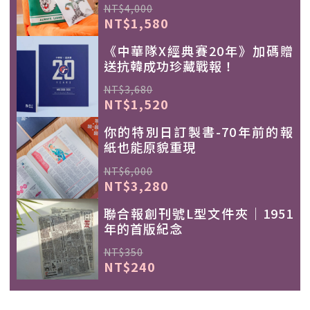
NT$4,000
NT$1,580
《中華隊X經典賽20年》加碼贈
送抗韓成功珍藏戰報！
NT$3,680
NT$1,520
你的特別日訂製書-70年前的報
紙也能原貌重現
NT$6,000
NT$3,280
聯合報創刊號L型文件夾｜1951
年的首版紀念
NT$350
NT$240