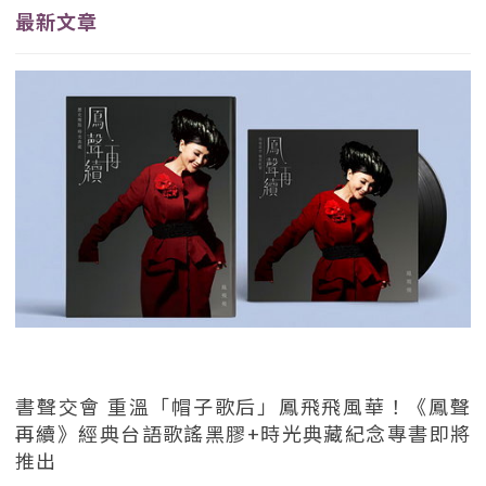
最新文章
書聲交會 重溫「帽子歌后」鳳飛飛風華！《鳳聲
再續》經典台語歌謠黑膠+時光典藏紀念專書即將
推出