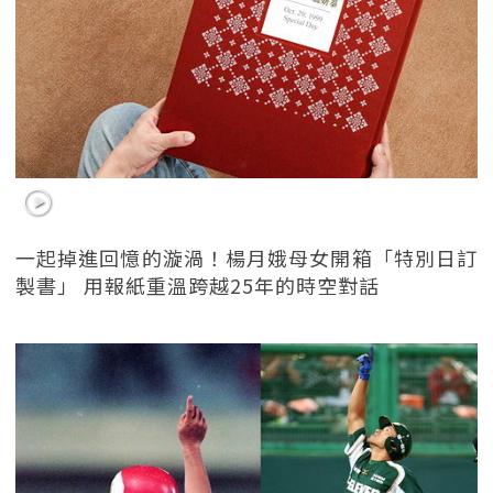
一起掉進回憶的漩渦！楊月娥母女開箱「特別日訂
製書」 用報紙重溫跨越25年的時空對話