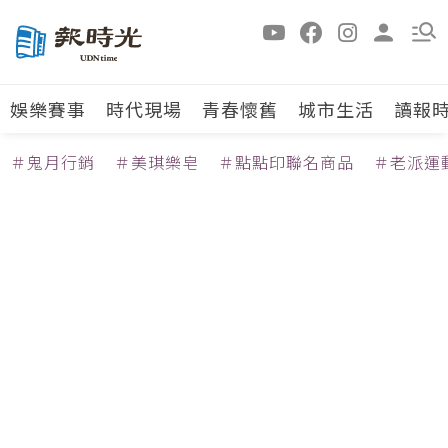
娛樂賽事
時代現場
青春懷舊
城市生活
讀報
＃鬼月行銷
＃美琪樂皂
＃點點印聯名商品
＃老派運