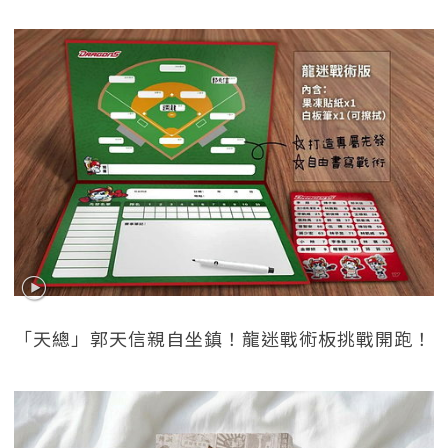
「天總」郭天信親自坐鎮！龍迷戰術板挑戰開跑！