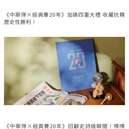
《中華隊×經典賽20年》加碼四重大禮 收藏抗韓
歷史性勝利！
《中華隊×經典賽20年》回顧史詩級瞬間！嘖嘖