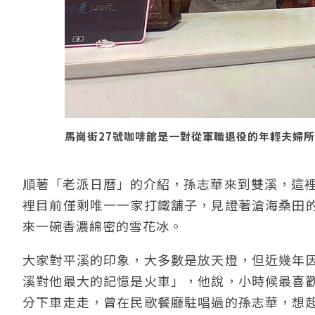
馬崗街27號咖啡館是一對從軍職退役的年輕夫婦
順著「老派日曆」的介紹，孫志華來到雙溪，這裡
裡目前僅剩唯一一家打鐵舖子，見證著滄海桑田
來一碗香濃綿密的雪花冰。
大家對平溪的印象，大多數是放天燈，但近幾年
溪對他最大的記憶是火車」，他說，小時候最喜
分下車走走，曾在民歌餐廳駐唱過的孫志華，想