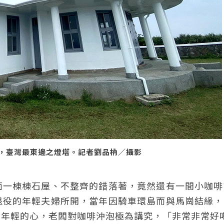
，臺灣最東邊之燈塔。記者劉品枘／攝影
面一棟棟石屋、不整齊的錯落著，竟然還有一間小咖啡
退役的年輕夫婦所開，當年因騎車環島而與馬崗結緣，
顆年輕的心，老闆對咖啡沖泡極為講究，「非常非常好