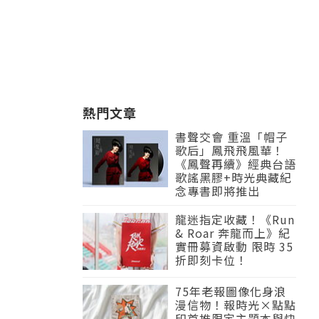
熱門文章
書聲交會 重溫「帽子
歌后」鳳飛飛風華！
《鳳聲再續》經典台語
歌謠黑膠+時光典藏紀
念專書即將推出
龍迷指定收藏！《Run
& Roar 奔龍而上》紀
實冊募資啟動 限時 35
折即刻卡位！
75年老報圖像化身浪
漫信物！報時光×點點
印首推限定主題本與快