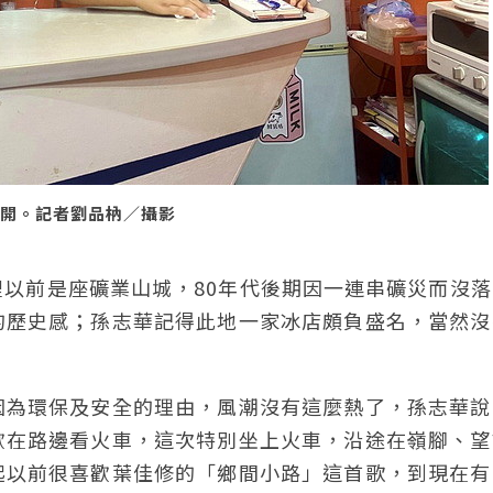
所開。記者劉品枘／攝影
以前是座礦業山城，80年代後期因一連串礦災而沒落
的歷史感；孫志華記得此地一家冰店頗負盛名，當然沒
因為環保及安全的理由，風潮沒有這麼熱了，孫志華說
歡在路邊看火車，這次特別坐上火車，沿途在嶺腳、望
起以前很喜歡葉佳修的「鄉間小路」這首歌，到現在有