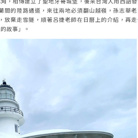
北角，相傳建立了聖地牙哥城堡，後來台灣人用西語發
蘭間的陸路通道，來往兩地必須翻山越嶺，孫志華老
，放棄走雪隧，順著呂捷老師在日曆上的介紹，再走
陰的故事」。