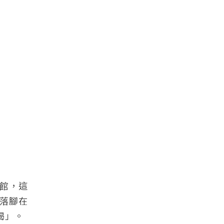
館，這
落腳在
喝」。