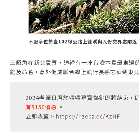
不厭亭位於臺102線公路上雙溪與九份交界處附
三貂角在新北貢寮，這裡有一座台灣本島最東邊
能及命名，意外促成聯合線上執行長孫志華到東
2024老派日曆於嘖嘖募資熱銷即將結束，即
有$150優惠
。
立即收藏 >
https://r.zecz.ec/KzHF