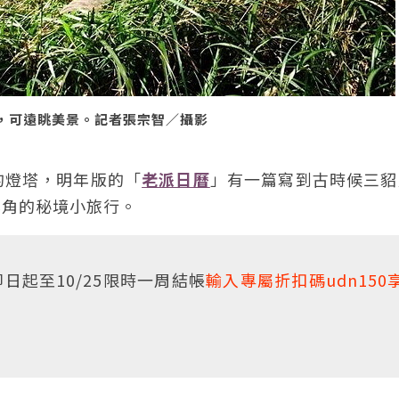
近，可遠眺美景。記者張宗智／攝影
的燈塔，明年版的「
老派日曆
」有一篇寫到古時候三貂
北角的秘境小旅行。
日起至10/25限時一周結帳
輸入專屬折扣碼udn150