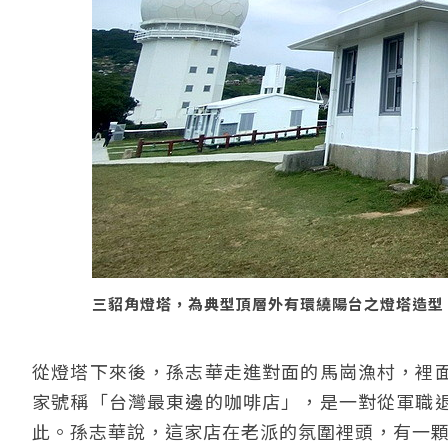
三貂角燈塔，為典型頂層外有環繞陽台之燈塔造型
從燈塔下來後，孫志華走進對面的馬崗漁村，裡
家號稱「台灣最東邊的咖啡店」，是一對從軍職
此。孫志華說，這家店在老派的氛圍裡頭，有一