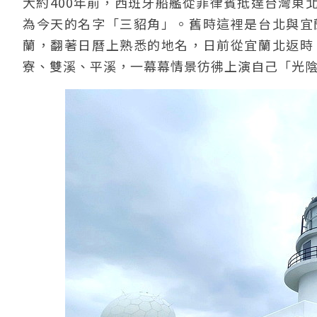
大約400年前，西班牙船艦從菲律賓抵達台灣東
為今天的名字「三貂角」。舊時這裡是台北與宜
蘭，翻著日曆上熟悉的地名，日前從宜蘭北返時
寮、雙溪、平溪，一幕幕情景彷彿上演自己「光