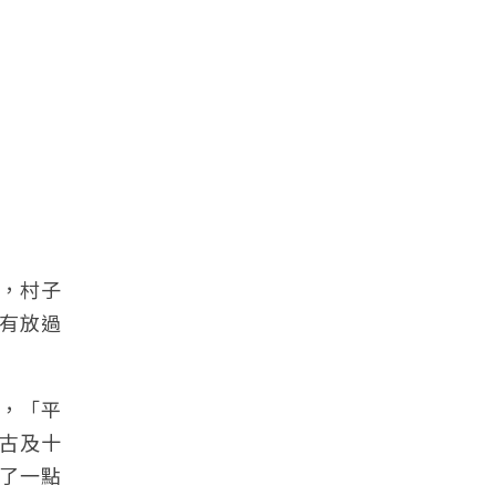
，村子
有放過
，「平
古及十
了一點