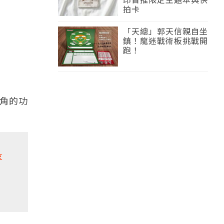
拍卡
「天總」郭天信親自坐
鎮！龍迷戰術板挑戰開
跑！
角的功
享