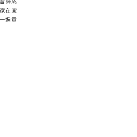
音譯成
家在宜
一遍貢