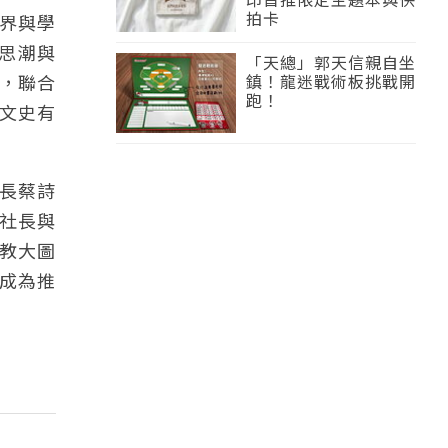
拍卡
界與學
代思潮與
「天總」郭天信親自坐
，聯合
鎮！龍迷戰術板挑戰開
跑！
文史有
長蔡詩
社長與
教大圖
成為推