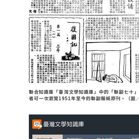
聯合知識庫「臺灣文學知識庫」中的「聯副七十」
者可一次瀏覽1951年至今的聯副報紙原刊。（圖