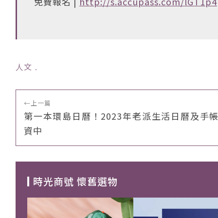
免費報名 |
http://s.accupass.com/lGT1p4
人文
﹒
←
上一篇
第一本環島日曆！2023年老派生活日曆及手帳
資中
時光商號 懷舊選物