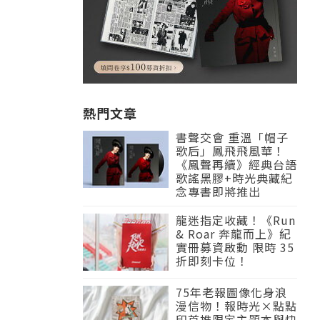
熱門文章
書聲交會 重溫「帽子
歌后」鳳飛飛風華！
《鳳聲再續》經典台語
歌謠黑膠+時光典藏紀
念專書即將推出
龍迷指定收藏！《Run
& Roar 奔龍而上》紀
實冊募資啟動 限時 35
折即刻卡位！
75年老報圖像化身浪
漫信物！報時光×點點
印首推限定主題本與快