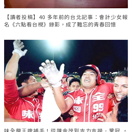
【讀者投稿】40 多年前的台北記事：會計少女報
名《六點看台視》錄影，成了難忘的青春回憶
味全龍王牌捕手！從陳金茂到吉力吉撈．鞏冠 ，