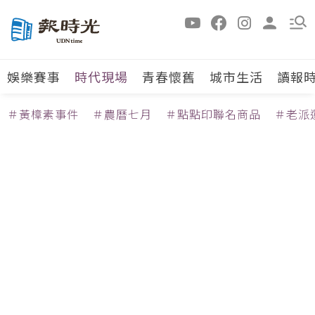
娛樂賽事
時代現場
青春懷舊
城市生活
讀報
＃黃樟素事件
＃農曆七月
＃點點印聯名商品
＃老派