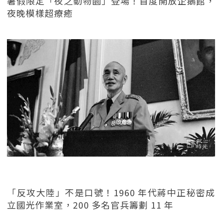
暑假限定「夜之動物園」登場！首度開放企鵝館，
夜晚模樣超療癒
「反攻大陸」不是口號！1960 年代蔣中正秘密成
立國光作業室，200 多名官兵籌劃 11 年