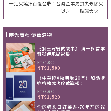
一把火燒掉百億營收！台灣企業史損失最慘火
災之一「聯瑞大火」
時光商號 懷舊選物
《獅王背後的故事》 統一獅首本
背號傳承攝影集
NT$4,000
NT$1,580
《中華隊X經典賽20年》加碼贈
送抗韓成功珍藏戰報！
NT$3,680
NT$1,520
你的特別日訂製書-70年前的報