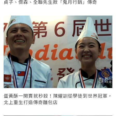
貞子、傑森、全聯先生掀「鬼月行銷」傳奇
蛋黃酥一開賣就秒殺！陳耀訓從學徒到世界冠軍，
北上重生打造傳奇麵包店