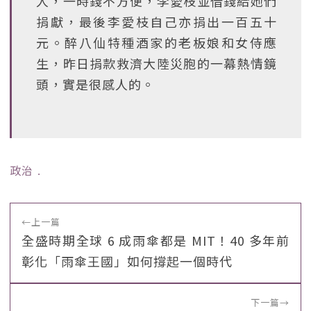
人，一時錢不方便，李愛枝並借錢給她們
捐獻，最後李愛枝自己亦捐出一百五十
元。醉八仙特種酒家的老板娘和女侍應
生，昨日捐款救濟大陸災胞的一幕熱情鏡
頭，實是很感人的。
政治
﹒
←
上一篇
全盛時期全球 6 成雨傘都是 MIT！40 多年前
彰化「雨傘王國」如何撐起一個時代
下一篇
→