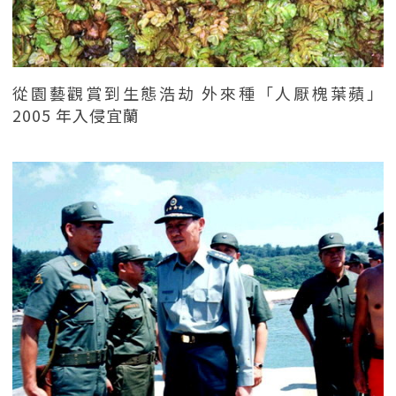
從園藝觀賞到生態浩劫 外來種「人厭槐葉蘋」
2005 年入侵宜蘭