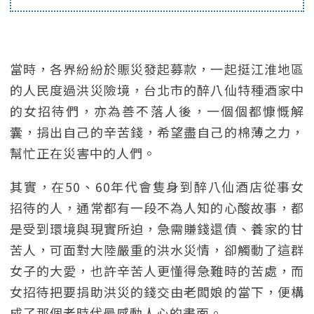
當時，各界紛紛於賑災發起募款，一起挺江淮地區
的人民度過洪災險境，台北市的醉八仙特種酒家中
的女招待們，亦為善不落人後，一個個都慷慨解
囊，捐出自己的辛苦錢，希望盡自己的棉薄之力，
幫忙正在災害中的人們。
其實，在50、60年代會隻身到醉八仙酒店從事女
招待的人，通常都有一段不為人知的心酸故事，都
是受到環境與現實所迫，急需賺錢還債、養家的甘
苦人，可面對大陸嚴重的洪水災情，卻觸動了這群
女子的大愛，也許辛苦人更懂得急難時的苦處，而
女招待把要捐助洪災的錢交由老闆娘的當下，便構
成了那個老時代最感動人心的畫面。