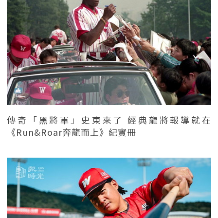
傳奇「黑將軍」史東來了 經典龍將報導就在
《Run&Roar奔龍而上》紀實冊