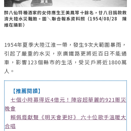
醉八仙特種酒家的女侍應生王美鳳等十餘名，廿八日捐款救
濟大陸水災難胞。圖＼聯合報系資料照（1954/08/28 陳
維在攝影）
1954年夏季大陸江淮一帶，發生9次大範圍暴雨，
引起了嚴重的水災，京廣鐵路更將近百日不能通
車，影響123個縣市的生活，受災戶將近1800萬
人。
【推薦閱讀】
七個小時募得近4億元！陣容超華麗的921賑災
晚會
賴佩霞獻聲《明天會更好》 六十位歌手溫暖大
合唱