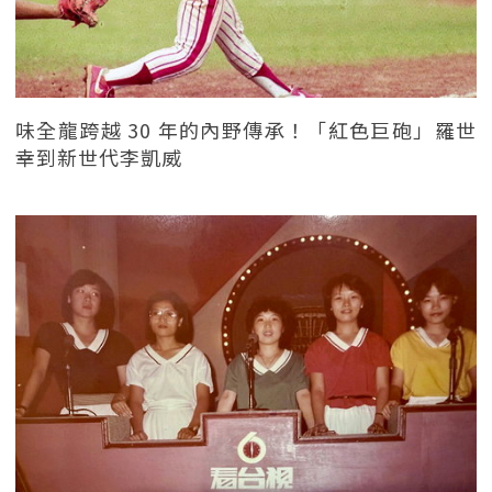
味全龍跨越 30 年的內野傳承！「紅色巨砲」羅世
幸到新世代李凱威