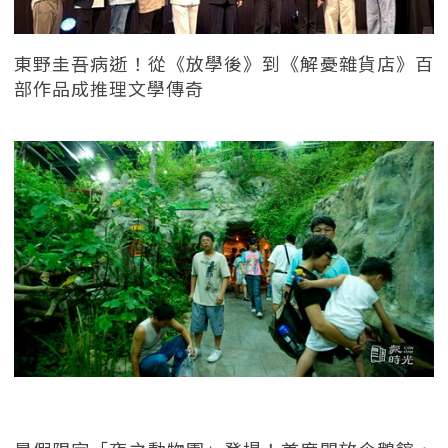
東野圭吾病逝！從《放學後》到《解憂雜貨店》百
部作品成推理文學傳奇