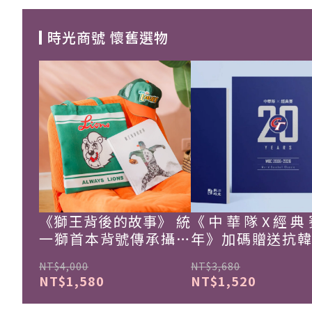
時光商號 懷舊選物
《獅王背後的故事》 統
《中華隊X經典
一獅首本背號傳承攝影
年》加碼贈送抗
集
珍藏戰報！
NT$4,000
NT$3,680
NT$1,580
NT$1,520