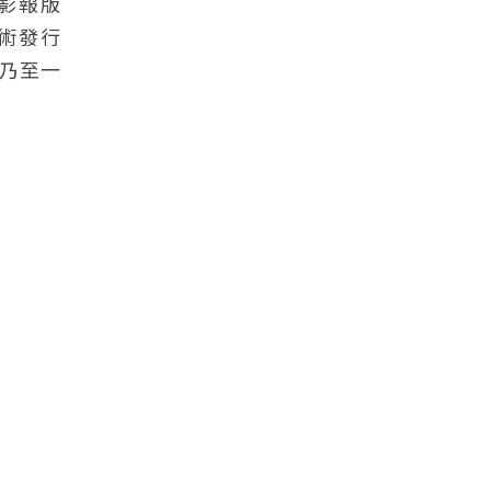
電影報版
技術發行
乃至一