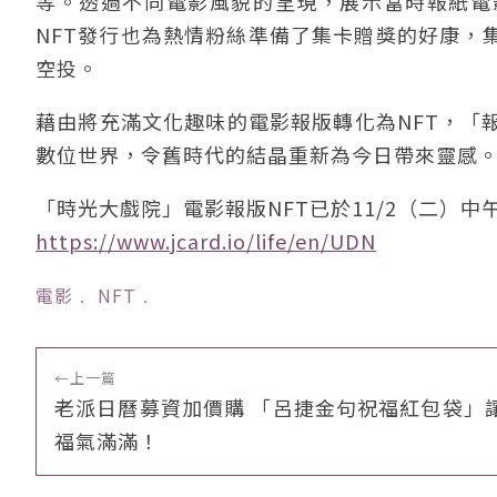
等。透過不同電影風貌的呈現，展示當時報紙電
NFT發行也為熱情粉絲準備了集卡贈獎的好康，
空投。
藉由將充滿文化趣味的電影報版轉化為NFT，「
數位世界，令舊時代的結晶重新為今日帶來靈感
「時光大戲院」電影報版NFT已於11/2（二）中午1
https://www.jcard.io/life/en/UDN
電影
﹒
NFT
﹒
←
上一篇
老派日曆募資加價購 「呂捷金句祝福紅包袋」
福氣滿滿！