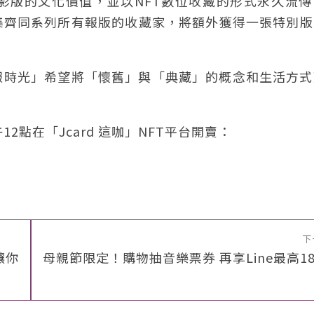
影版的文化價值，並以NFT數位收藏的形式永久流傳
集齊同系列所有報版的收藏家，將額外獲得一張特別版
報時光」希望將「懷舊」與「典藏」的概念和生活方式
。
2點在「Jcard 這咖」NFT平台開賣：
下
讓你
母親節限定！購物抽音樂票券 再享Line最高1