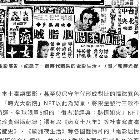
鋅版電影廣告，紀錄了一個時代精采的電影生活。（圖／報時光提
、本土臺語電影，甚至與保守年代形成對比的情慾異色
「時光大戲院」NFT以此為背景，將限量發行三款不
特選、全球限量6組的「復古潮經典：熱情如火」NF
映的珍貴報版紀錄；還有以《瘋女十八年》等社會寫實
宮艷史》、《歐洲夜生活》等各國豔情片的「電影迷情