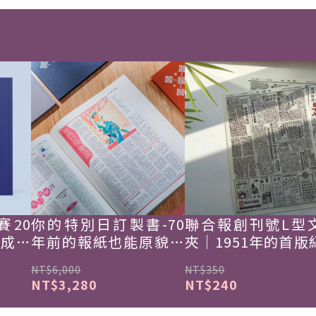
賽20
你的特別日訂製書-70
聯合報創刊號L型
韓成功
年前的報紙也能原貌重
夾｜1951年的首版
現
NT$6,000
NT$350
NT$3,280
NT$240