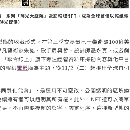
推出一系列「時光大戲院」電影報版NFT，成為全球首個以報紙電
報時光提供）
態的收藏形式，在第三季交易量已一舉衝破100億美
舉凡藝術家朱銘、歌手周興哲、設計師聶永真，或戲劇
。「聯合線上」旗下專注經營資料庫探勘內容轉化平台
年的報紙
電影
版為主題，從11/2（二）起推出全球首
，中文譯為「非同質化代幣」，是運用不可竄改、公開透明的區塊
讓擁有者可以證明其所有權。此外，NFT還可以簡單
交易，不再需要複雜的郵寄、鑑定程序，這種新型態的