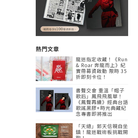
熱門文章
龍迷指定收藏！《Run
& Roar 奔龍而上》紀
實冊募資啟動 限時 35
折即刻卡位！
書聲交會 重溫「帽子
歌后」鳳飛飛風華！
《鳳聲再續》經典台語
歌謠黑膠+時光典藏紀
念專書即將推出
「天總」郭天信親自坐
鎮！龍迷戰術板挑戰開
跑！