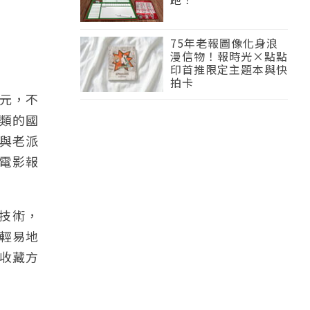
75年老報圖像化身浪
漫信物！報時光×點點
印首推限定主題本與快
拍卡
元，不
類的國
與老派
個電影報
鏈技術，
輕易地
收藏方