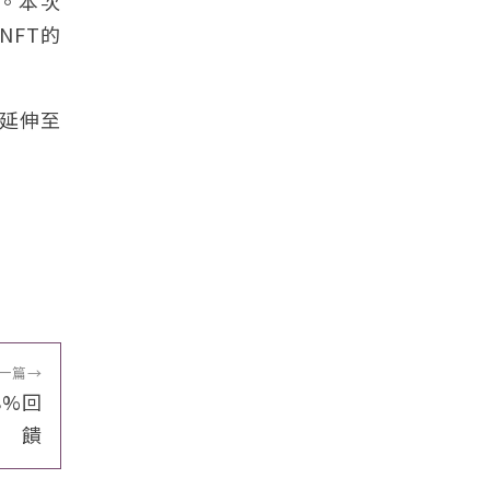
。本次
NFT的
延伸至
一篇
→
8%回
饋