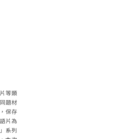
片等類
同題材
T，保存
臺語片為
」系列