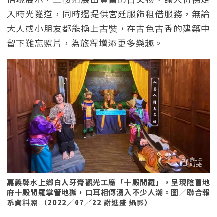
入時光隧道，同時還提供宮廷服飾租借服務，無論
大人或小朋友都能換上古裝，在古色古香的建築中
留下難忘照片，為旅程增添更多樂趣。
嘉義縣水上鄉白人牙膏觀光工廠「十殿閻羅」，呈現陰曹地
府十殿閻羅掌管地獄，口耳相傳湧入不少人潮。圖／聯合報
系資料照 （2022／07／22 謝進盛 攝影）