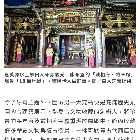
嘉義縣水上鄉白人牙膏觀光工廠布置的「戴相府、將軍府」
場景「18 層地獄」，警惕世人做好事。圖／白人牙膏提供
除了牙膏主題外，園區另一大亮點便是充滿歷史氛
圍的古建築展示，熱愛古文物收藏的創辦人，將珍
貴的將軍府及戴相府完整重現於園區中，館內收藏
許多歷史文物與復古街景，一樓可欣賞古代商店街
情境展示，二樓則展出豐富的古文物，讓人彷彿走