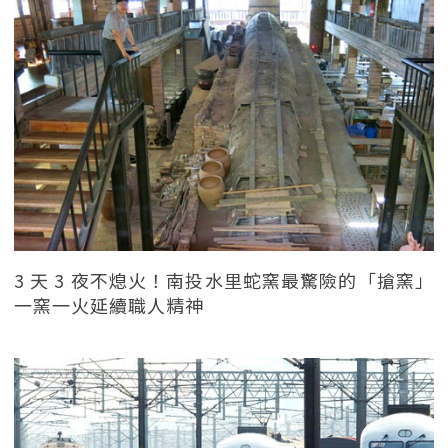
3 天 3 夜不熄火！南投水里蛇窯最驚險的「搶窯」
一窯一火延續職人精神