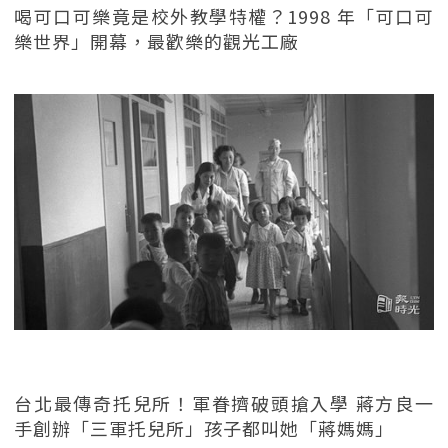
喝可口可樂竟是校外教學特權？1998 年「可口可
樂世界」開幕，最歡樂的觀光工廠
台北最傳奇托兒所！軍眷擠破頭搶入學 蔣方良一
手創辦「三軍托兒所」孩子都叫她「蔣媽媽」