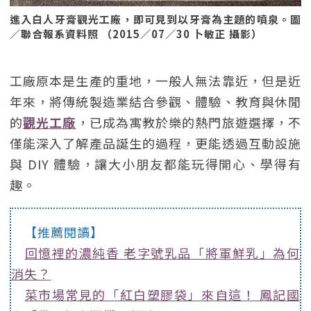
進入白人牙膏觀光工廠，即可見到以牙膏為主題的噴泉。圖
／聯合報系資料照 （2015／07／30 卜敏正 攝影）
工廠原本是生產的重地，一般人無法靠近，但是近
年來，將傳統製造業結合參觀、體驗、教育與休閒
的
觀光工廠
，已成為寓教於樂的熱門旅遊選擇，不
僅能深入了解產品誕生的過程，更能透過互動設施
與 DIY 體驗，讓大小朋友都能玩得開心、學得有
趣。
【推薦閱讀】
回憶裡的濃純香 老字號乳品「將軍鮮乳」為何
消失？
菜市場常見的「紅白塑膠袋」來自這！ 鳳記國