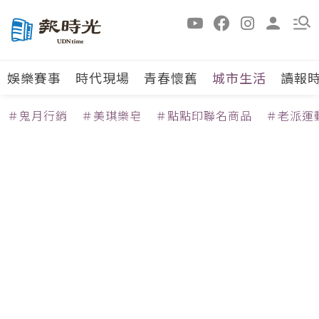
娛樂賽事
時代現場
青春懷舊
城市生活
讀報
＃鬼月行銷
＃美琪樂皂
＃點點印聯名商品
＃老派運