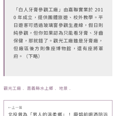
「白人牙膏參觀工廠」由嘉聯實業於 201
0 年成立，提供團體旅遊、校外教學。平
日遊客可透過玻璃窗參觀生產線，假日則
純參觀，但你如果認為只能看牙膏、牙齒
保健，那就錯了。觀光工廠雖是牙膏廠，
但廠區後方則像座博物館，還有座將軍
府。（下略）
觀光工廠
﹒
嘉義縣水上鄉
﹒
地景
﹒
←
上一篇
北投曾為「男人的溫柔鄉」！ 廢娼前喝酒陪浴