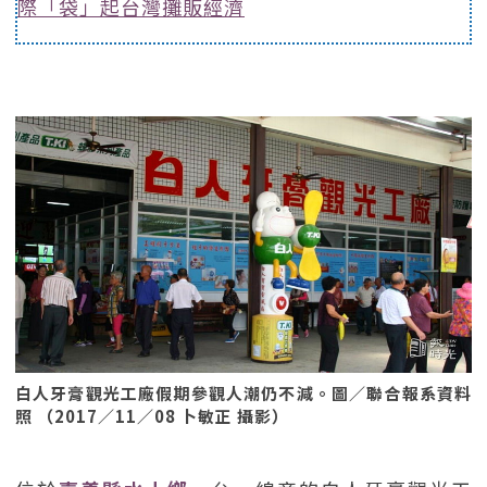
際「袋」起台灣攤販經濟
白人牙膏觀光工廠假期參觀人潮仍不減。圖／聯合報系資料
照 （2017／11／08 卜敏正 攝影）