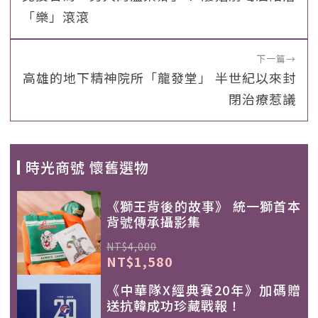
「樂」滾滾
下一篇
→
高雄的地下精神院所「龍發堂」 半世紀以來封
閉治療惹議
時光商號 懷舊選物
《獅王背後的故事》 統一獅首本
背號傳承攝影集
NT$4,000
NT$1,580
《中華隊X經典賽20年》加碼贈
送抗韓成功珍藏戰報！