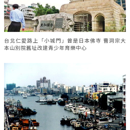
台北仁愛路上「小城門」曾是日本佛寺 曹洞宗大
本山別院舊址改建青少年育樂中心