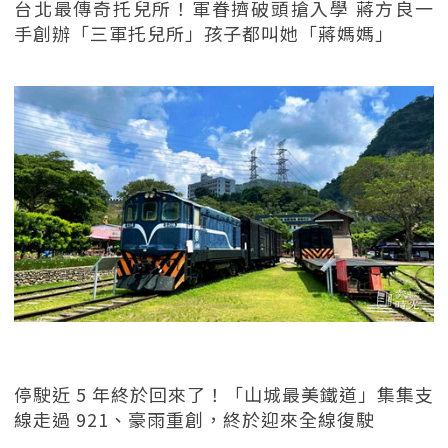
台北最傳奇托兒所！軍眷擠破頭搶入學 蔣方良一
手創辦「三軍托兒所」孩子都叫她「蔣媽媽」
停駛近 5 年終於回來了！「山城最美鐵道」集集支
線走過 921、豪雨重創，終於迎來全線復駛