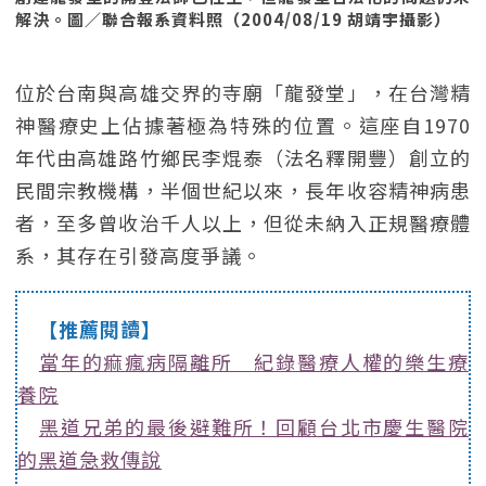
解決。圖／聯合報系資料照（2004/08/19 胡靖宇攝影）
位於台南與高雄交界的寺廟「龍發堂」，在台灣精
神醫療史上佔據著極為特殊的位置。這座自1970
年代由高雄路竹鄉民李焜泰（法名釋開豐）創立的
民間宗教機構，半個世紀以來，長年收容精神病患
者，至多曾收治千人以上，但從未納入正規醫療體
系，其存在引發高度爭議。
【推薦閱讀】
當年的痲瘋病隔離所 紀錄醫療人權的樂生療
養院
黑道兄弟的最後避難所！回顧台北市慶生醫院
的黑道急救傳說