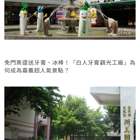
免門票還送牙膏、冰棒！「白人牙膏觀光工廠」為
何成為嘉義超人氣景點？