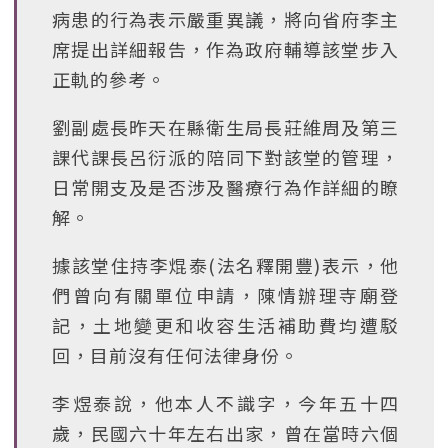
病患的行為表示嚴重異議，將向省府李主
席提出詳細報告，作為政府輔導該堂步入
正軌的參考。
劉副處長昨天在縣衛生局長莊維周及第三
課代課長呂衍派的陪同下對該堂的管理，
日常開支及是否涉及醫療行為作詳細的瞭
解。
據該堂住持李焜泰(法名釋開豐)表示，他
們曾向有關單位申請，陳情辦理寺廟登
記，土地變更和收容生活補助費均遭駁
回，目前沒有任何法律身份。
李煜泰說，他本人不識字，今年五十四
歲，民國六十年左右出家，曾在當時六個