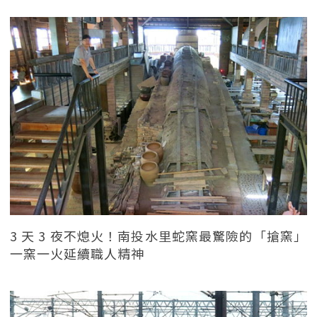
3 天 3 夜不熄火！南投水里蛇窯最驚險的「搶窯」
一窯一火延續職人精神