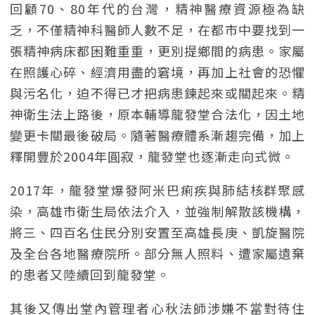
回顧70、80年代的台灣，精神醫療資源極為缺
乏，不僅精神科醫師人數不足，在都市中要找到一
張精神病床都困難重重，更別提鄉間的病患。家屬
在照護心碎、經濟用盡的窘境，再加上社會的恐懼
與污名化，迫不得已才把病患鍊起來或關起來。精
神衛生法上路後，原本輔導龍發堂合法化，因土地
變更卡關最後破局。隨著醫療體系漸趨完備，加上
釋開豐於2004年圓寂，龍發堂也逐漸走向式微。
2017年，龍發堂爆發阿米巴痢疾與肺結核群聚感
染，高雄市衛生局依法介入，並強制解散該機構，
將三、四百名住民分別安置至高雄長庚、凱旋醫院
及全台各地醫療院所。部分無人照料、遭家屬遺棄
的患者又陸續回到龍發堂。
其後又傳出堂內管理者心秋法師涉嫌不當對待住