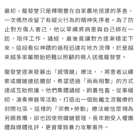
最初，龍發堂只是釋開豐在自家農地搭建的茅舍，
一次偶然收留了有縱火行為的精神失序者。為了防
止對方傷人害己，他以草繩將病患與自己綁在一
起，陪伴工作、誦經，最後竟讓對方逐漸穩定下
來。這段看似神蹟的過程迅速在地方流傳，於是越
來越多家屬開始把難以照顧的親人送進龍發堂。
龍發堂逐漸發展出「感情鏈」療法，，將患者以繩
索或鐵鏈連結腰部，希望透過「兩兩相繫」的方式
達成互助照護。他們集體誦經、飼養牲畜、從事縫
紉、演奏樂器等活動，打造出一個脫離主流醫療的
封閉社區。這樣的「宗教+勞動」療法被信眾視為
另類救贖，卻也因使用鐵鏈管理，長年飽受人權團
體與媒體批評，更曾導致暴力攻擊事件。