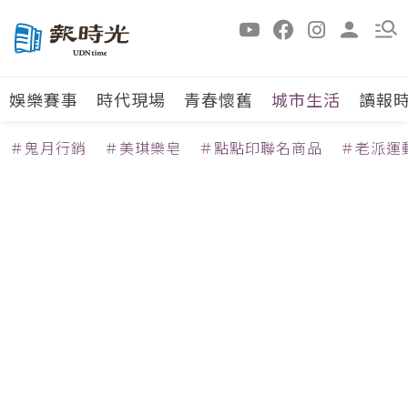
娛樂賽事
時代現場
青春懷舊
城市生活
讀報
＃鬼月行銷
＃美琪樂皂
＃點點印聯名商品
＃老派運