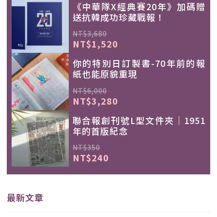
《中華隊X經典賽20年》加碼贈
送抗韓成功珍藏戰報！
NT$3,680
NT$1,520
你的特別日訂製書-70年前的報
紙也能原貌重現
NT$6,000
NT$3,280
聯合報創刊號L型文件夾｜1951
年的首版紀念
NT$350
NT$240
最新文章