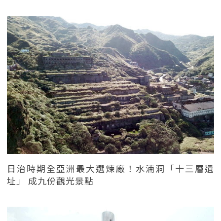
日治時期全亞洲最大選煉廠！水湳洞「十三層遺
址」 成九份觀光景點