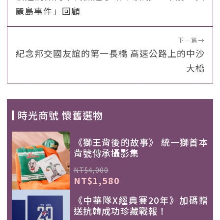
麗島事件」回顧
下一篇
→
紀念邦交國友誼的第一長橋 高速公路上的中沙
大橋
時光商號 懷舊選物
《獅王背後的故事》 統一獅首本
背號傳承攝影集
NT$4,000
NT$1,580
《中華隊X經典賽20年》加碼贈
送抗韓成功珍藏戰報！