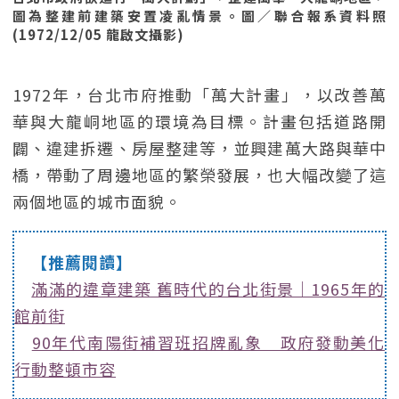
圖為整建前建築安置凌亂情景。圖／聯合報系資料照
(1972/12/05 龍啟文攝影)
1972年，台北市府推動「萬大計畫」，以改善萬
華與大龍峒地區的環境為目標。計畫包括道路開
闢、違建拆遷、房屋整建等，並興建萬大路與華中
橋，帶動了周邊地區的繁榮發展，也大幅改變了這
兩個地區的城市面貌。
【推薦閱讀】
滿滿的違章建築 舊時代的台北街景｜1965年的
館前街
90年代南陽街補習班招牌亂象 政府發動美化
行動整頓市容