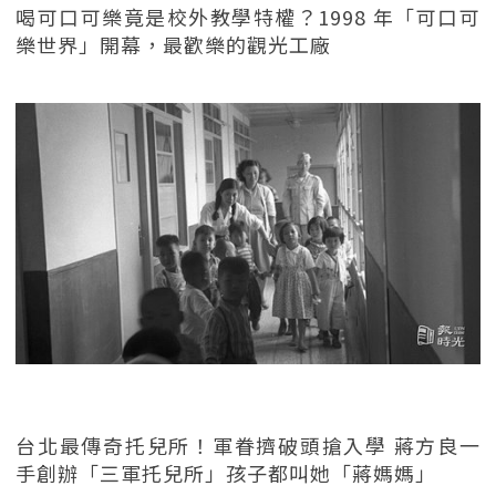
喝可口可樂竟是校外教學特權？1998 年「可口可
樂世界」開幕，最歡樂的觀光工廠
台北最傳奇托兒所！軍眷擠破頭搶入學 蔣方良一
手創辦「三軍托兒所」孩子都叫她「蔣媽媽」