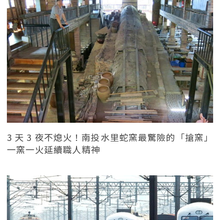
3 天 3 夜不熄火！南投水里蛇窯最驚險的「搶窯」
一窯一火延續職人精神