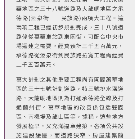
華地區之三十八號道路及大龍峒地區之承
德路(酒泉街－－民族路)兩項大工程。這
兩項工程已經初步規劃完成，三十八號道
路係從萬華車站到東園街，可配合中央市
場遷建之需要，經費預計三千五百萬元，
承德路從酒泉街到民族路拓寬工程需經費
二千五百萬元。
萬大計劃之其他重要工程尚有開闢萬華地
區的三十七號計劃道路，特三號排水溝道
路，大龍峒地區則為打通承德路全線及打
通蘭州街。萬華地區的改善係包括雙園
區、南機場及龍山區等，據稱，這些地方
發展極早，又充滿違章建築，各項公共設
施建設緩慢，而道路狹窄、房屋建築簡