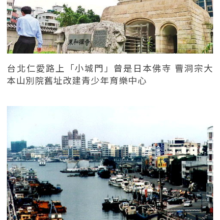
台北仁愛路上「小城門」曾是日本佛寺 曹洞宗大
本山別院舊址改建青少年育樂中心