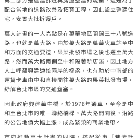
第二部分是違建拆遷與房屋整建的規劃，這是為了
配合當地的道路改善及拓寬工程，因此設立整建住
宅，安置大批拆遷戶。
萬大計畫的一大亮點是在萬華地區開闢三十八號道
路，也就是萬大路。由於萬大路是萬華火車站至中
和方面的交通要道，果菜批發市場之後也遷至萬大
路，然而萬大路南側至中和隔著新店溪，因此地方
人士呼籲興建連接兩岸的橋梁，也有助於中南部的
運貨卡車由中和直接開往萬大路的果菜批發市場，
紓解台北市區的交通壅塞。
因此政府興建華中橋，於1976年通車，至今是中
和至台北市的唯一聯絡橋樑。萬大路開闢後，沿路
的公告地價大幅上漲，成為繁榮的商業地帶。
市府推動萬大計畫的同時，搭配從事「巷清計