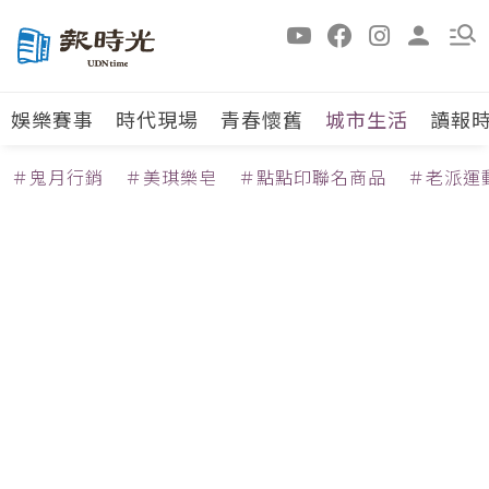
娛樂賽事
時代現場
青春懷舊
城市生活
讀報
＃鬼月行銷
＃美琪樂皂
＃點點印聯名商品
＃老派運