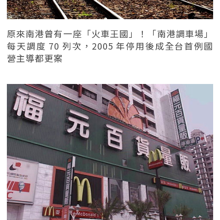
原來南港曾有一座「火車王國」！「南港調車場」
每天調度 70 列次，2005 年停用後成全台首例國
營主導都更案