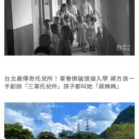
台北最傳奇托兒所！軍眷擠破頭搶入學 蔣方良一
手創辦「三軍托兒所」孩子都叫她「蔣媽媽」