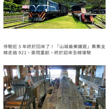
停駛近 5 年終於回來了！「山城最美鐵道」集集支
線走過 921、豪雨重創，終於迎來全線復駛