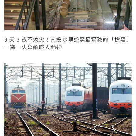
3 天 3 夜不熄火！南投水里蛇窯最驚險的「搶窯」
一窯一火延續職人精神