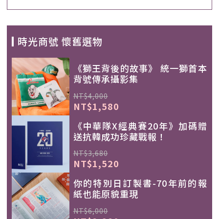
時光商號 懷舊選物
《獅王背後的故事》 統一獅首本
背號傳承攝影集
NT$4,000
NT$1,580
《中華隊X經典賽20年》加碼贈
送抗韓成功珍藏戰報！
NT$3,680
NT$1,520
你的特別日訂製書-70年前的報
紙也能原貌重現
NT$6,000