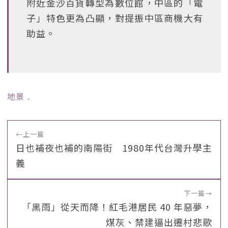
附近金沙百貨轉型為數位館，中區的「電
子」特色更為凸顯，對提振中區商機大有
助益。
地景
﹒
←
上一篇
日也補夜也補的南陽街 1980年代台灣升學主
義
下一篇
→
「黑雨」從天而降！紅毛港居民 40 年惡夢，
煤灰、禁建逼出遷村悲歌