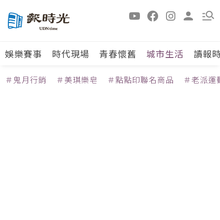
娛樂賽事
時代現場
青春懷舊
城市生活
讀報
＃鬼月行銷
＃美琪樂皂
＃點點印聯名商品
＃老派運