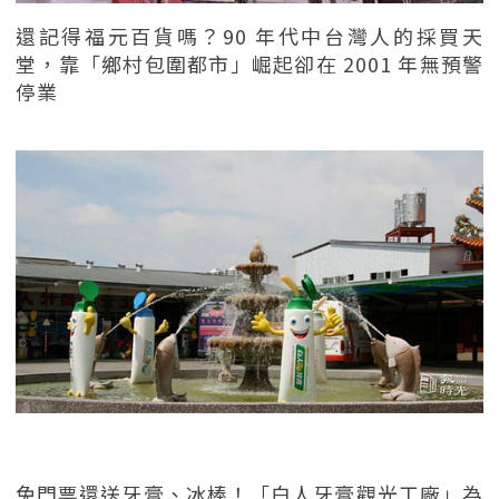
還記得福元百貨嗎？90 年代中台灣人的採買天
堂，靠「鄉村包圍都市」崛起卻在 2001 年無預警
停業
免門票還送牙膏、冰棒！「白人牙膏觀光工廠」為